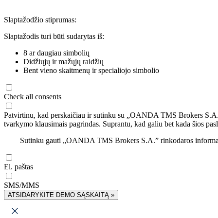
Slaptažodžio stiprumas:
Slaptažodis turi būti sudarytas iš:
8 ar daugiau simbolių
Didžiųjų ir mažųjų raidžių
Bent vieno skaitmenų ir specialiojo simbolio
Check all consents
Patvirtinu, kad perskaičiau ir sutinku su „OANDA TMS Brokers S.A
tvarkymo klausimais pagrindas. Suprantu, kad galiu bet kada šios pasl
Sutinku gauti „OANDA TMS Brokers S.A.” rinkodaros informaciją 
El. paštas
SMS/MMS
ATSIDARYKITE DEMO SĄSKAITĄ »