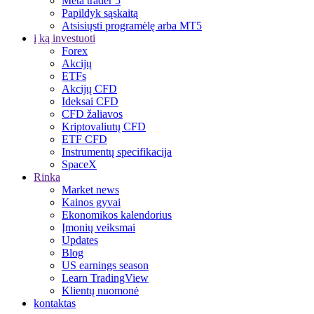
Meta trader 5
Papildyk sąskaitą
Atsisiųsti programėlę arba MT5
į ką investuoti
Forex
Akcijų
ETFs
Akcijų CFD
Ideksai CFD
CFD žaliavos
Kriptovaliutų CFD
ETF CFD
Instrumentų specifikacija
SpaceX
Rinka
Market news
Kainos gyvai
Ekonomikos kalendorius
Įmonių veiksmai
Updates
Blog
US earnings season
Learn TradingView
Klientų nuomonė
kontaktas