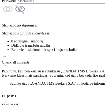
Password
Slaptažodžio stiprumas:
Slaptažodis turi būti sudarytas iš:
8 ar daugiau simbolių
Didžiųjų ir mažųjų raidžių
Bent vieno skaitmenų ir specialiojo simbolio
Check all consents
Patvirtinu, kad perskaičiau ir sutinku su „OANDA TMS Brokers S.A
tvarkymo klausimais pagrindas. Suprantu, kad galiu bet kada šios pasl
Sutinku gauti „OANDA TMS Brokers S.A.” rinkodaros informaciją 
El. paštas
SMS/MMS