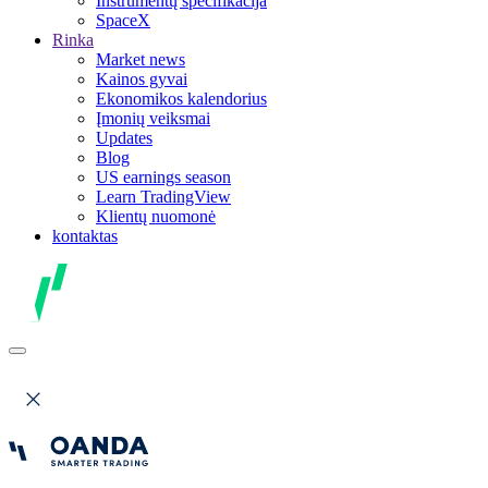
Instrumentų specifikacija
SpaceX
Rinka
Market news
Kainos gyvai
Ekonomikos kalendorius
Įmonių veiksmai
Updates
Blog
US earnings season
Learn TradingView
Klientų nuomonė
kontaktas