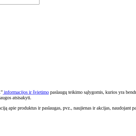
.”
informacijos ir švietimo
paslaugų teikimo sąlygomis, kurios yra bendr
augos atsisakyti.
apie produktus ir paslaugas, pvz., naujienas ir akcijas, naudojant pa