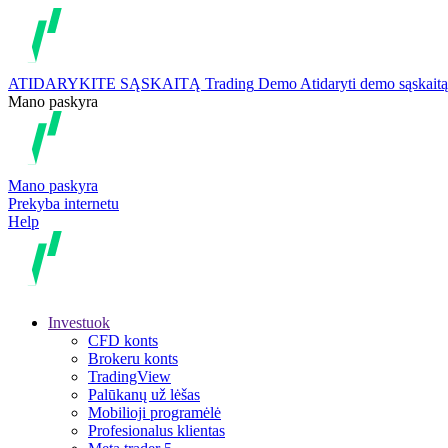
ATIDARYKITE SĄSKAITĄ
Trading
Demo
Atidaryti demo sąskaitą
Mano paskyra
Mano paskyra
Prekyba internetu
Help
Investuok
CFD konts
Brokeru konts
TradingView
Palūkanų už lėšas
Mobilioji programėlė
Profesionalus klientas