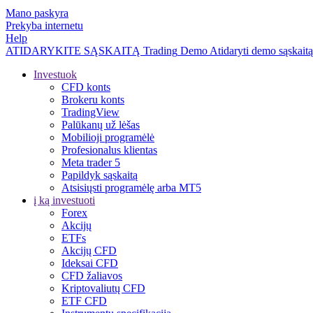
Mano paskyra
Prekyba internetu
Help
ATIDARYKITE SĄSKAITĄ
Trading
Demo
Atidaryti demo sąskaitą
Investuok
CFD konts
Brokeru konts
TradingView
Palūkanų už lėšas
Mobilioji programėlė
Profesionalus klientas
Meta trader 5
Papildyk sąskaitą
Atsisiųsti programėlę arba MT5
į ką investuoti
Forex
Akcijų
ETFs
Akcijų CFD
Ideksai CFD
CFD žaliavos
Kriptovaliutų CFD
ETF CFD