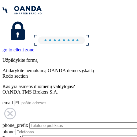
go to client zone
Užpildykite formą
Atidarykite nemokamą OANDA demo sąskaitą
Rodo section
Kas yra asmens duomenų valdytojas?
OANDA TMS Brokers S.A.
email
phone_prefix
phone