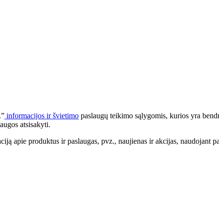
.”
informacijos ir švietimo
paslaugų teikimo sąlygomis, kurios yra bendr
augos atsisakyti.
apie produktus ir paslaugas, pvz., naujienas ir akcijas, naudojant pa