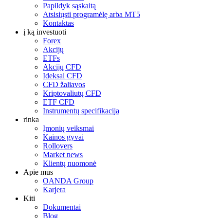
Papildyk sąskaitą
Atsisiųsti programėlę arba MT5
Kontaktas
į ką investuoti
Forex
Akcijų
ETFs
Akcijų CFD
Ideksai CFD
CFD žaliavos
Kriptovaliutų CFD
ETF CFD
Instrumentų specifikacija
rinka
Įmonių veiksmai
Kainos gyvai
Rollovers
Market news
Klientų nuomonė
Apie mus
OANDA Group
Karjera
Kiti
Dokumentai
Blog