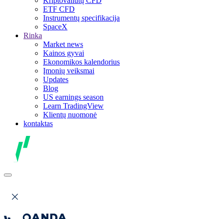
Kriptovaliutų CFD
ETF CFD
Instrumentų specifikacija
SpaceX
Rinka
Market news
Kainos gyvai
Ekonomikos kalendorius
Įmonių veiksmai
Updates
Blog
US earnings season
Learn TradingView
Klientų nuomonė
kontaktas