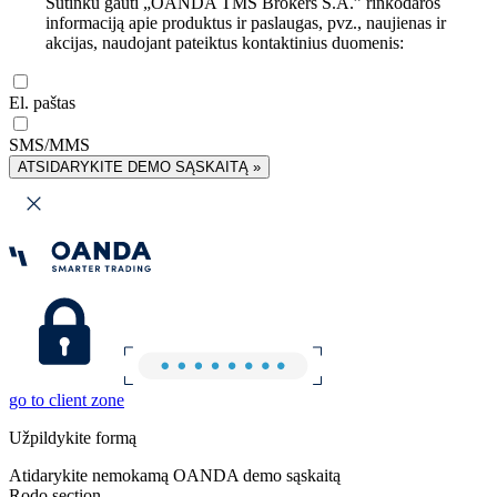
Sutinku gauti „OANDA TMS Brokers S.A.” rinkodaros
informaciją apie produktus ir paslaugas, pvz., naujienas ir
akcijas, naudojant pateiktus kontaktinius duomenis:
El. paštas
SMS/MMS
ATSIDARYKITE DEMO SĄSKAITĄ »
go to client zone
Užpildykite formą
Atidarykite nemokamą OANDA demo sąskaitą
Rodo section