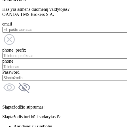
Kas yra asmens duomenų valdytojas?
OANDA TMS Brokers S.A.
email
phone_prefix
phone
Password
Slaptažodžio stiprumas:
Slaptažodis turi būti sudarytas iš:
8 ar daugiau simbolių