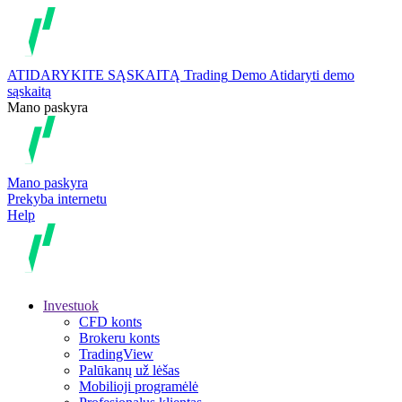
ATIDARYKITE SĄSKAITĄ
Trading
Demo
Atidaryti demo
sąskaitą
Mano paskyra
Mano paskyra
Prekyba internetu
Help
Investuok
CFD konts
Brokeru konts
TradingView
Palūkanų už lėšas
Mobilioji programėlė