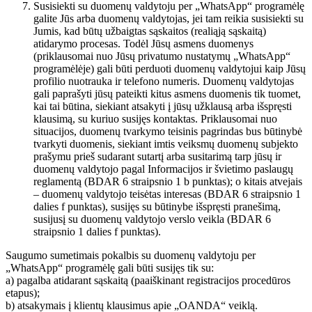
Susisiekti su duomenų valdytoju per „WhatsApp“ programėlę
galite Jūs arba duomenų valdytojas, jei tam reikia susisiekti su
Jumis, kad būtų užbaigtas sąskaitos (realiąją sąskaitą)
atidarymo procesas. Todėl Jūsų asmens duomenys
(priklausomai nuo Jūsų privatumo nustatymų „WhatsApp“
programėlėje) gali būti perduoti duomenų valdytojui kaip Jūsų
profilio nuotrauka ir telefono numeris. Duomenų valdytojas
gali paprašyti jūsų pateikti kitus asmens duomenis tik tuomet,
kai tai būtina, siekiant atsakyti į jūsų užklausą arba išspręsti
klausimą, su kuriuo susijęs kontaktas. Priklausomai nuo
situacijos, duomenų tvarkymo teisinis pagrindas bus būtinybė
tvarkyti duomenis, siekiant imtis veiksmų duomenų subjekto
prašymu prieš sudarant sutartį arba susitarimą tarp jūsų ir
duomenų valdytojo pagal Informacijos ir švietimo paslaugų
reglamentą (BDAR 6 straipsnio 1 b punktas); o kitais atvejais
– duomenų valdytojo teisėtas interesas (BDAR 6 straipsnio 1
dalies f punktas), susijęs su būtinybe išspręsti pranešimą,
susijusį su duomenų valdytojo verslo veikla (BDAR 6
straipsnio 1 dalies f punktas).
Saugumo sumetimais pokalbis su duomenų valdytoju per
„WhatsApp“ programėlę gali būti susijęs tik su:
a) pagalba atidarant sąskaitą (paaiškinant registracijos procedūros
etapus);
b) atsakymais į klientų klausimus apie „OANDA“ veiklą.