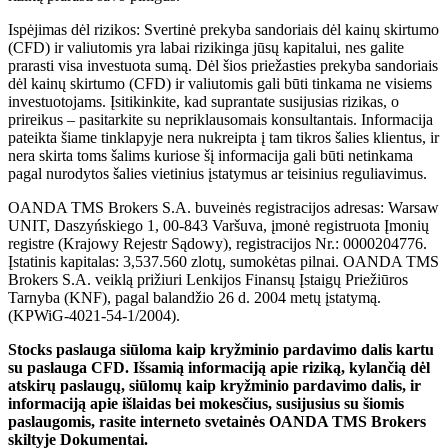
Ispėjimas dėl rizikos: Svertinė prekyba sandoriais dėl kainų skirtumo
(CFD) ir valiutomis yra labai rizikinga jūsų kapitalui, nes galite
prarasti visa investuota sumą. Dėl šios priežasties prekyba sandoriais
dėl kainų skirtumo (CFD) ir valiutomis gali būti tinkama ne visiems
investuotojams. Įsitikinkite, kad suprantate susijusias rizikas, o
prireikus – pasitarkite su nepriklausomais konsultantais. Informacija
pateikta šiame tinklapyje nera nukreipta į tam tikros šalies klientus, ir
nera skirta toms šalims kuriose šį informacija gali būti netinkama
pagal nurodytos šalies vietinius įstatymus ar teisinius reguliavimus.
OANDA TMS Brokers S.A. buveinės registracijos adresas: Warsaw
UNIT, Daszyńskiego 1, 00-843 Varšuva, įmonė registruota Įmonių
registre (Krajowy Rejestr Sądowy), registracijos Nr.: 0000204776.
Įstatinis kapitalas: 3,537.560 zlotų, sumokėtas pilnai. OANDA TMS
Brokers S.A. veiklą prižiuri Lenkijos Finansų Įstaigų Priežiūros
Tarnyba (KNF), pagal balandžio 26 d. 2004 metų įstatymą.
(KPWiG-4021-54-1/2004).
Stocks paslauga siūloma kaip kryžminio pardavimo dalis kartu
su paslauga CFD. Išsamią informaciją apie riziką, kylančią dėl
atskirų paslaugų, siūlomų kaip kryžminio pardavimo dalis, ir
informaciją apie išlaidas bei mokesčius, susijusius su šiomis
paslaugomis, rasite interneto svetainės OANDA TMS Brokers
skiltyje Dokumentai.