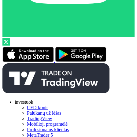
investuok
CFD konts
Palūkanų už lėšas
TradingView
Mobilioji programėlė
Profesionalus klientas
MetaTrader 5