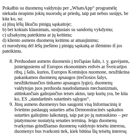
Pokalbis su duomenų valdytoju per „WhatsApp“ programėlę
niekada neapims jokių nuorodų ar priedų, taip pat nebus susijęs, be
kita ko, su:
a) jūsų lėšų likučiu pinigų sąskaitoje;
b) bet kokiais klausimais, susijusiais su sandorių vykdymu;
c) užsakymų pateikimu ar jų keitimu;
d) kliento asmens duomenų keitimu ar atnaujinimu;
e) nurodymų dėl lėšų įnešimo į pinigų sąskaitą ar išėmimo iš jos
pateikimu.
Perduodant asmens duomenis į trečiąsias šalis, t. y. gavėjams,
įsisteigusiems už Europos ekonominės erdvės ar Šveicarijos
ribų, į šalis, kurios, Europos Komisijos nuomone, neužtikrina
pakankamos duomenų apsaugos (trečiosios šalys,
neužtikrinančios tinkamo apsaugos lygio), duomenų
valdytojas juos perduoda naudodamasis mechanizmais,
atitinkančiais galiojančius teisės aktus, tarp kurių yra, be kita
ko, ES „standartinės sutartinės sąlygos“.
Jūsų asmens duomenys bus saugomi visą Informacinių ir
švietimo paslaugų sutarties arba Demonstracinės sąskaitos
sutarties galiojimo laikotarpį, taip pat po jų nutraukimo – per
įstatymuose nustatytą senaties terminą. Jeigu duomenų
tvarkymas grindžiamas duomenų valdytojo teisėtu interesu,
duomenys bus tvarkomi tiek, kiek būtina šių teisėtų interesų