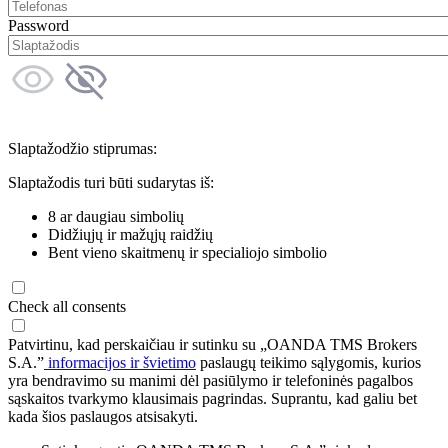
Password
Slaptažodžio stiprumas:
Slaptažodis turi būti sudarytas iš:
8 ar daugiau simbolių
Didžiųjų ir mažųjų raidžių
Bent vieno skaitmenų ir specialiojo simbolio
Check all consents
Patvirtinu, kad perskaičiau ir sutinku su „OANDA TMS Brokers
S.A.”
informacijos ir švietimo
paslaugų teikimo sąlygomis, kurios
yra bendravimo su manimi dėl pasiūlymo ir telefoninės pagalbos
sąskaitos tvarkymo klausimais pagrindas. Suprantu, kad galiu bet
kada šios paslaugos atsisakyti.