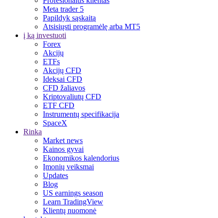
Profesionalus klientas
Meta trader 5
Papildyk sąskaitą
Atsisiųsti programėlę arba MT5
į ką investuoti
Forex
Akcijų
ETFs
Akcijų CFD
Ideksai CFD
CFD žaliavos
Kriptovaliutų CFD
ETF CFD
Instrumentų specifikacija
SpaceX
Rinka
Market news
Kainos gyvai
Ekonomikos kalendorius
Įmonių veiksmai
Updates
Blog
US earnings season
Learn TradingView
Klientų nuomonė