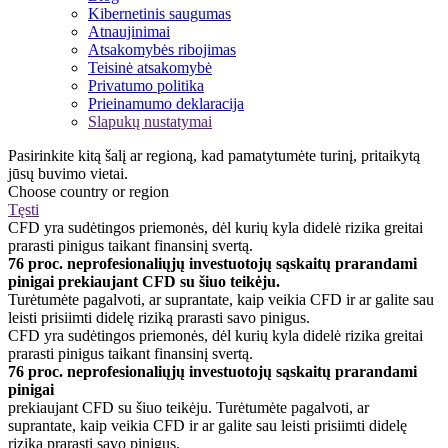
Kibernetinis saugumas
Atnaujinimai
Atsakomybės ribojimas
Teisinė atsakomybė
Privatumo politika
Prieinamumo deklaracija
Slapukų nustatymai
Pasirinkite kitą šalį ar regioną, kad pamatytumėte turinį, pritaikytą
jūsų buvimo vietai.
Choose country or region
Tęsti
CFD yra sudėtingos priemonės, dėl kurių kyla didelė rizika greitai
prarasti pinigus taikant finansinį svertą.
76 proc. neprofesionaliųjų investuotojų sąskaitų prarandami
pinigai prekiaujant CFD su šiuo teikėju.
Turėtumėte pagalvoti, ar suprantate, kaip veikia CFD ir ar galite sau
leisti prisiimti didelę riziką prarasti savo pinigus.
CFD yra sudėtingos priemonės, dėl kurių kyla didelė rizika greitai
prarasti pinigus taikant finansinį svertą.
76 proc. neprofesionaliųjų investuotojų sąskaitų prarandami
pinigai
prekiaujant CFD su šiuo teikėju. Turėtumėte pagalvoti, ar
suprantate, kaip veikia CFD ir ar galite sau leisti prisiimti didelę
riziką prarasti savo pinigus.