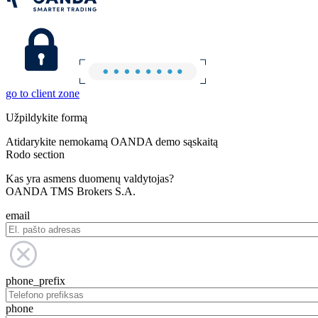
go to client zone
Užpildykite formą
Atidarykite nemokamą OANDA demo sąskaitą
Rodo section
Kas yra asmens duomenų valdytojas?
OANDA TMS Brokers S.A.
email
phone_prefix
phone