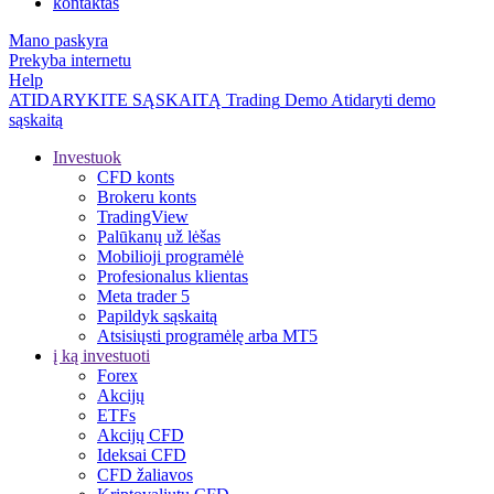
kontaktas
Mano paskyra
Prekyba internetu
Help
ATIDARYKITE SĄSKAITĄ
Trading
Demo
Atidaryti demo
sąskaitą
Investuok
CFD konts
Brokeru konts
TradingView
Palūkanų už lėšas
Mobilioji programėlė
Profesionalus klientas
Meta trader 5
Papildyk sąskaitą
Atsisiųsti programėlę arba MT5
į ką investuoti
Forex
Akcijų
ETFs
Akcijų CFD
Ideksai CFD
CFD žaliavos