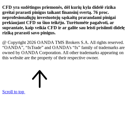
CFD yra sudėtingos priemonės, dėl kurių kyla didelė rizika
greitai prarasti pinigus taikant finansinį svertą. 76 proc.
neprofesionaliųjų investuotojų sąskaitų prarandami pinigai
prekiaujant CFD su šiuo teikėju. Turėtumėte pagalvoti, ar
suprantate, kaip veikia CFD ir ar galite sau leisti prisiimti didelę
riziką prarasti savo pinigus.
@ Copyright 2026 OANDA TMS Brokers S.A. All rights reserved.
“OANDA”, “fxTrade” and OANDA’s “fx” family of trademarks are
owned by OANDA Corporation. All other trademarks appearing on
this website are the property of their respective owner.
Scroll to top