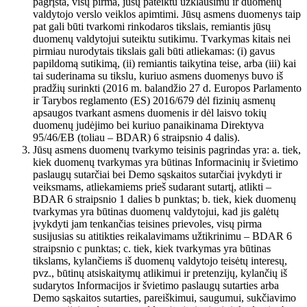
pagrįsta, visų pirma, jūsų pateiktu užklausimu ir duomenų
valdytojo verslo veiklos apimtimi. Jūsų asmens duomenys taip
pat gali būti tvarkomi rinkodaros tikslais, remiantis jūsų
duomenų valdytojui suteiktu sutikimu. Tvarkymas kitais nei
pirmiau nurodytais tikslais gali būti atliekamas: (i) gavus
papildomą sutikimą, (ii) remiantis taikytina teise, arba (iii) kai
tai suderinama su tikslu, kuriuo asmens duomenys buvo iš
pradžių surinkti (2016 m. balandžio 27 d. Europos Parlamento
ir Tarybos reglamento (ES) 2016/679 dėl fizinių asmenų
apsaugos tvarkant asmens duomenis ir dėl laisvo tokių
duomenų judėjimo bei kuriuo panaikinama Direktyva
95/46/EB (toliau – BDAR) 6 straipsnio 4 dalis).
Jūsų asmens duomenų tvarkymo teisinis pagrindas yra: a. tiek,
kiek duomenų tvarkymas yra būtinas Informacinių ir švietimo
paslaugų sutarčiai bei Demo sąskaitos sutarčiai įvykdyti ir
veiksmams, atliekamiems prieš sudarant sutartį, atlikti –
BDAR 6 straipsnio 1 dalies b punktas; b. tiek, kiek duomenų
tvarkymas yra būtinas duomenų valdytojui, kad jis galėtų
įvykdyti jam tenkančias teisines prievoles, visų pirma
susijusias su atitikties reikalavimams užtikrinimu – BDAR 6
straipsnio c punktas; c. tiek, kiek tvarkymas yra būtinas
tikslams, kylančiems iš duomenų valdytojo teisėtų interesų,
pvz., būtinų atsiskaitymų atlikimui ir pretenzijų, kylančių iš
sudarytos Informacijos ir švietimo paslaugų sutarties arba
Demo sąskaitos sutarties, pareiškimui, saugumui, sukčiavimo