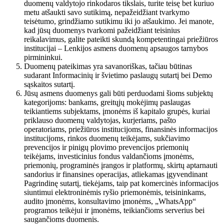
duomenų valdytojo rinkodaros tikslais, turite teisę bet kuriuo
metu atšaukti savo sutikimą, nepažeidžiant tvarkymo
teisėtumo, grindžiamo sutikimu iki jo atšaukimo. Jei manote,
kad jūsų duomenys tvarkomi pažeidžiant teisinius
reikalavimus, galite pateikti skundą kompetentingai priežiūros
institucijai – Lenkijos asmens duomenų apsaugos tarnybos
pirmininkui.
Duomenų pateikimas yra savanoriškas, tačiau būtinas
sudarant Informacinių ir švietimo paslaugų sutartį bei Demo
sąskaitos sutartį.
Jūsų asmens duomenys gali būti perduodami šioms subjektų
kategorijoms: bankams, greitųjų mokėjimų paslaugas
teikiantiems subjektams, įmonėms iš kapitalo grupės, kuriai
priklauso duomenų valdytojas, kurjeriams, pašto
operatoriams, priežiūros institucijoms, finansinės informacijos
institucijoms, rinkos duomenų teikėjams, sukčiavimo
prevencijos ir pinigų plovimo prevencijos priemonių
teikėjams, investicinius fondus valdančioms įmonėms,
priemonių, programinės įrangos ir platformų, skirtų aptarnauti
sandorius ir finansines operacijas, atliekamas įgyvendinant
Pagrindinę sutartį, tiekėjams, taip pat komercinės informacijos
siuntimui elektroninėmis ryšio priemonėmis, teisininkams,
audito įmonėms, konsultavimo įmonėms, „WhatsApp“
programos teikėjui ir įmonėms, teikiančioms serverius bei
saugančioms duomenis.