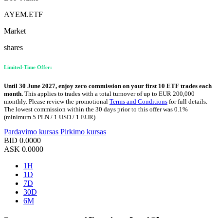
AYEM.ETF
Market
shares
Limited-Time Offer:
Until 30 June 2027, enjoy zero commission on your first 10 ETF trades each
month.
This applies to trades with a total turnover of up to EUR 200,000
monthly. Please review the promotional
Terms and Conditions
for full details.
The lowest commission within the 30 days prior to this offer was 0.1%
(minimum 5 PLN / 1 USD / 1 EUR).
Pardavimo kursas
Pirkimo kursas
BID
0.0000
ASK
0.0000
1H
1D
7D
30D
6M