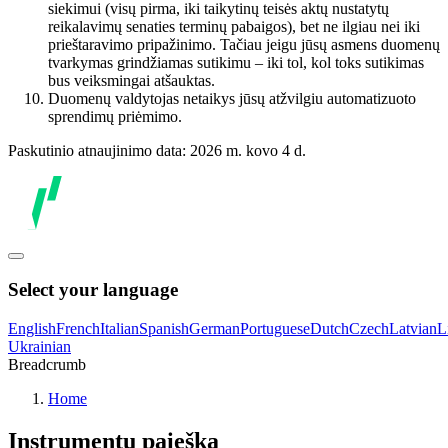
siekimui (visų pirma, iki taikytinų teisės aktų nustatytų
reikalavimų senaties terminų pabaigos), bet ne ilgiau nei iki
prieštaravimo pripažinimo. Tačiau jeigu jūsų asmens duomenų
tvarkymas grindžiamas sutikimu – iki tol, kol toks sutikimas
bus veiksmingai atšauktas.
Duomenų valdytojas netaikys jūsų atžvilgiu automatizuoto
sprendimų priėmimo.
Paskutinio atnaujinimo data: 2026 m. kovo 4 d.
Select your language
English
French
Italian
Spanish
German
Portuguese
Dutch
Czech
Latvian
L
Ukrainian
Breadcrumb
Home
Instrumentų paieška