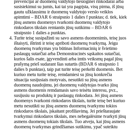
prevencijai ar duomenų valdytojo tiesioginei rinkodarai arba
susisiekimui su jumis, kai tai yra pagrįsta, visų pirma, iš jūsų
gautu užklausimu ir duomenų valdytojo verslo veiklos
apimtimi – BDAR 6 straipsnio 1 dalies f punktas; d. tiek, kiek
jūsų asmens duomenys tvarkomi duomenų valdytojo
rinkodaros tikslais remiantis jūsų sutikimu – BDAR 6
straipsnio 1 dalies a punktas.
Turite teisę susipažinti su savo asmens duomenimis, teisę juos
ištaisyti, ištrinti ir teisę apriboti duomenų tvarkymą. Jeigu
duomenų tvarkymas yra būtinas Informacinių ir švietimo
paslaugų sutarčiai arba Demonstracinės sąskaitos sutarčiai,
kurios šalis esate, įgyvendinti arba imtis veiksmų pagal jūsų
prašymą prieš sudarant šias sutartis (BDAR 6 straipsnio 1
dalies b punktas), taip pat turite teisę perkelti duomenis. Bet
kuriuo metu turite teisę, remdamiesi su jūsų konkrečia
situacija susijusiais motyvais, nesutikti su jūsų asmens
duomenų naudojimu, jei duomenų valdytojas tvarko jūsų
asmens duomenis remdamasis savo teisėtu interesu, pvz.,
susijusiu su produktų ir paslaugų rinkodara. Jei jūsų asmens
duomenys tvarkomi rinkodaros tikslais, turite teisę bet kuriuo
metu nesutikti su jūsų asmens duomenų tvarkymu tokios
rinkodaros tikslais, įskaitant profiliavimą. Jei prieštaraujate
tvarkymui rinkodaros tikslais, mes nebegalėsime tvarkyti jūsų
asmens duomenų tokiais tikslais. Tuo atveju, kai jūsų asmens
duomenų tvarkymas grindžiamas sutikimu, ypač suteiktu