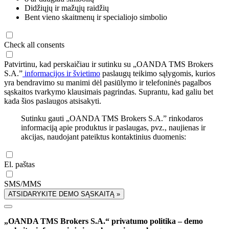
Didžiųjų ir mažųjų raidžių
Bent vieno skaitmenų ir specialiojo simbolio
Check all consents
Patvirtinu, kad perskaičiau ir sutinku su „OANDA TMS Brokers
S.A.”
informacijos ir švietimo
paslaugų teikimo sąlygomis, kurios
yra bendravimo su manimi dėl pasiūlymo ir telefoninės pagalbos
sąskaitos tvarkymo klausimais pagrindas. Suprantu, kad galiu bet
kada šios paslaugos atsisakyti.
Sutinku gauti „OANDA TMS Brokers S.A.” rinkodaros
informaciją apie produktus ir paslaugas, pvz., naujienas ir
akcijas, naudojant pateiktus kontaktinius duomenis:
El. paštas
SMS/MMS
ATSIDARYKITE DEMO SĄSKAITĄ »
„OANDA TMS Brokers S.A.“ privatumo politika – demo