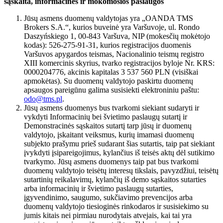
sąskaita, informacinės ir mokomosios paslaugos
Jūsų asmens duomenų valdytojas yra „OANDA TMS
Brokers S.A.“, kurios buveinė yra Varšuvoje, ul. Rondo
Daszyńskiego 1, 00-843 Varšuva, NIP (mokesčių mokėtojo
kodas): 526-275-91-31, kurios registracijos duomenis
Varšuvos apygardos teismas, Nacionalinio teismų registro
XIII komercinis skyrius, tvarko registracijos byloje Nr. KRS:
0000204776, akcinis kapitalas 3 537 560 PLN (visiškai
apmokėtas). Su duomenų valdytojo paskirtu duomenų
apsaugos pareigūnu galima susisiekti elektroniniu paštu:
odo@tms.pl
.
Jūsų asmens duomenys bus tvarkomi siekiant sudaryti ir
vykdyti Informacinių bei švietimo paslaugų sutartį ir
Demonstracinės sąskaitos sutartį tarp jūsų ir duomenų
valdytojo, įskaitant veiksmus, kurių imamasi duomenų
subjekto prašymu prieš sudarant šias sutartis, taip pat siekiant
įvykdyti įsipareigojimus, kylančius iš teisės aktų dėl sutikimo
tvarkymo. Jūsų asmens duomenys taip pat bus tvarkomi
duomenų valdytojo teisėtų interesų tikslais, pavyzdžiui, teisėtų
sutartinių reikalavimų, kylančių iš demo sąskaitos sutarties
arba informacinių ir švietimo paslaugų sutarties,
įgyvendinimo, saugumo, sukčiavimo prevencijos arba
duomenų valdytojo tiesioginės rinkodaros ir susisiekimo su
jumis kitais nei pirmiau nurodytais atvejais, kai tai yra