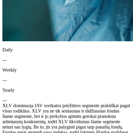
Daily
---
Weekly
---
Yearly
---
XLV dominuoja JAV sveikatos priežiūros segmente praktiškai pagal
visus rodiklius. XLV yra ne tik seniausias ir didžiausias fondas
šiame segmente, bet ir jo prekybos apimtis gerokai pranoksta
artimiausių konkurentų, todėl XLV likvidumas šiame segmente
neturi sau lygių. Be to, jis yra palyginti pigus tarp panašių fondų.
Fondas gerai atspindi savo indeksą, todėl faktinės išlaidos maždaug