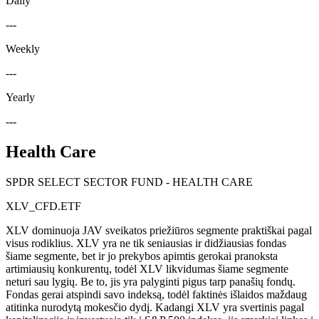
Daily
---
Weekly
---
Yearly
---
Health Care
SPDR SELECT SECTOR FUND - HEALTH CARE
XLV_CFD.ETF
XLV dominuoja JAV sveikatos priežiūros segmente praktiškai pagal
visus rodiklius. XLV yra ne tik seniausias ir didžiausias fondas
šiame segmente, bet ir jo prekybos apimtis gerokai pranoksta
artimiausių konkurentų, todėl XLV likvidumas šiame segmente
neturi sau lygių. Be to, jis yra palyginti pigus tarp panašių fondų.
Fondas gerai atspindi savo indeksą, todėl faktinės išlaidos maždaug
atitinka nurodytą mokesčio dydį. Kadangi XLV yra svertinis pagal