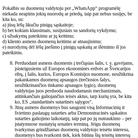
Pokalbis su duomenų valdytoju per „WhatsApp“ programėlę
niekada neapims jokių nuorodų ar priedų, taip pat nebus susijęs, be
kita ko, su:
a) jūsų lėšų likučiu pinigų sąskaitoje;
b) bet kokiais klausimais, susijusiais su sandorių vykdymu;
c) užsakymų pateikimu ar jų keitimu;
d) kliento asmens duomenų keitimu ar atnaujinimu;
e) nurodymų dėl lėšų įnešimo į pinigų sąskaitą ar išėmimo iš jos
pateikimu.
Perduodant asmens duomenis į trečiąsias šalis, t. y. gavėjams,
įsisteigusiems už Europos ekonominės erdvės ar Šveicarijos
ribų, į šalis, kurios, Europos Komisijos nuomone, neužtikrina
pakankamos duomenų apsaugos (trečiosios šalys,
neužtikrinančios tinkamo apsaugos lygio), duomenų
valdytojas juos perduoda naudodamasis mechanizmais,
atitinkančiais galiojančius teisės aktus, tarp kurių yra, be kita
ko, ES „standartinės sutartinės sąlygos“.
Jūsų asmens duomenys bus saugomi visą Informacinių ir
švietimo paslaugų sutarties arba Demonstracinės sąskaitos
sutarties galiojimo laikotarpį, taip pat po jų nutraukimo – per
įstatymuose nustatytą senaties terminą. Jeigu duomenų
tvarkymas grindžiamas duomenų valdytojo teisėtu interesu,
duomenys bus tvarkomi tiek, kiek būtina šių teisėtų interesų