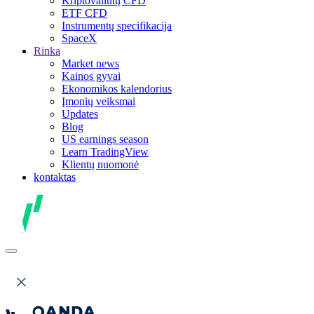
Kriptovaliutų CFD
ETF CFD
Instrumentų specifikacija
SpaceX
Rinka
Market news
Kainos gyvai
Ekonomikos kalendorius
Įmonių veiksmai
Updates
Blog
US earnings season
Learn TradingView
Klientų nuomonė
kontaktas