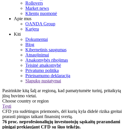
Rollovers
Market news
Klientų nuomonė
Apie mus
OANDA Group
Karjera
Kiti
Dokumentai
Blog
Kibernetinis saugumas
Atnaujinimai
Atsakomybės ribojimas
Teisinė atsakomybė
Privatumo politika
Prieinamumo deklaracija
Slapukų nustatymai
Pasirinkite kitą šalį ar regioną, kad pamatytumėte turinį, pritaikytą
jūsų buvimo vietai.
Choose country or region
Tęsti
CFD yra sudėtingos priemonės, dėl kurių kyla didelė rizika greitai
prarasti pinigus taikant finansinį svertą.
76 proc. neprofesionaliųjų investuotojų sąskaitų prarandami
pinigai prekiaujant CFD su šiuo teikėju.