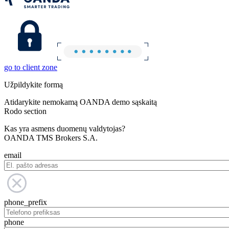
go to client zone
Užpildykite formą
Atidarykite nemokamą OANDA demo sąskaitą
Rodo section
Kas yra asmens duomenų valdytojas?
OANDA TMS Brokers S.A.
email
phone_prefix
phone