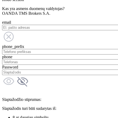
Kas yra asmens duomenų valdytojas?
OANDA TMS Brokers S.A.
email
phone_prefix
phone
Password
Slaptažodžio stiprumas:
Slaptažodis turi būti sudarytas iš:
8 ar daugiau simbolių