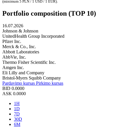
(minimum 5 PLN / 1 USD / 1 EUR).
Portfolio composition (TOP 10)
16.07.2026
Johnson & Johnson
UnitedHealth Group Incorporated
Pfizer Inc.
Merck & Co., Inc.
Abbott Laboratories
AbbVie, Inc.
Thermo Fisher Scientific Inc.
Amgen Inc.
Eli Lilly and Company
Bristol-Myers Squibb Company
Pardavimo kursas
Pirkimo kursas
BID
0.0000
ASK
0.0000
1H
1D
7D
30D
6M