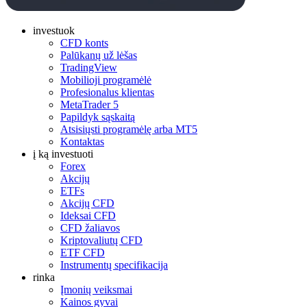
investuok
CFD konts
Palūkanų už lėšas
TradingView
Mobilioji programėlė
Profesionalus klientas
MetaTrader 5
Papildyk sąskaitą
Atsisiųsti programėlę arba MT5
Kontaktas
į ką investuoti
Forex
Akcijų
ETFs
Akcijų CFD
Ideksai CFD
CFD žaliavos
Kriptovaliutų CFD
ETF CFD
Instrumentų specifikacija
rinka
Įmonių veiksmai
Kainos gyvai