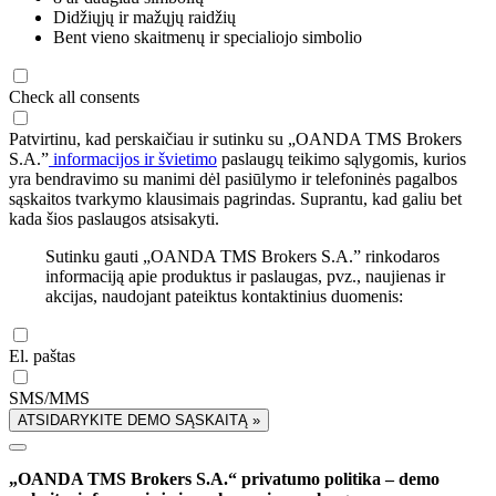
Didžiųjų ir mažųjų raidžių
Bent vieno skaitmenų ir specialiojo simbolio
Check all consents
Patvirtinu, kad perskaičiau ir sutinku su „OANDA TMS Brokers
S.A.”
informacijos ir švietimo
paslaugų teikimo sąlygomis, kurios
yra bendravimo su manimi dėl pasiūlymo ir telefoninės pagalbos
sąskaitos tvarkymo klausimais pagrindas. Suprantu, kad galiu bet
kada šios paslaugos atsisakyti.
Sutinku gauti „OANDA TMS Brokers S.A.” rinkodaros
informaciją apie produktus ir paslaugas, pvz., naujienas ir
akcijas, naudojant pateiktus kontaktinius duomenis:
El. paštas
SMS/MMS
ATSIDARYKITE DEMO SĄSKAITĄ »
„OANDA TMS Brokers S.A.“ privatumo politika – demo