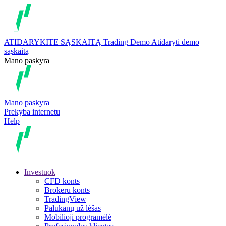
ATIDARYKITE SĄSKAITĄ
Trading
Demo
Atidaryti demo
sąskaitą
Mano paskyra
Mano paskyra
Prekyba internetu
Help
Investuok
CFD konts
Brokeru konts
TradingView
Palūkanų už lėšas
Mobilioji programėlė