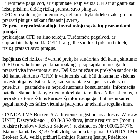
Turėtumėte pagalvoti, ar suprantate, kaip veikia CFD ir ar galite sau
leisti prisiimti didelę riziką prarasti savo pinigus.
CFD yra sudėtingos priemonės, dėl kurių kyla didelė rizika greitai
prarasti pinigus taikant finansinį svertą.
76 proc. neprofesionaliųjų investuotojų sąskaitų prarandami
pinigai
prekiaujant CFD su šiuo teikėju. Turėtumėte pagalvoti, ar
suprantate, kaip veikia CFD ir ar galite sau leisti prisiimti didelę
riziką prarasti savo pinigus.
Ispėjimas dėl rizikos: Svertinė prekyba sandoriais dėl kainų skirtumo
(CFD) ir valiutomis yra labai rizikinga jūsų kapitalui, nes galite
prarasti visa investuota sumą. Dėl šios priežasties prekyba sandoriais
dėl kainų skirtumo (CFD) ir valiutomis gali būti tinkama ne visiems
investuotojams. Įsitikinkite, kad suprantate susijusias rizikas, o
prireikus – pasitarkite su nepriklausomais konsultantais. Informacija
pateikta šiame tinklapyje nera nukreipta į tam tikros šalies klientus, ir
nera skirta toms šalims kuriose šį informacija gali būti netinkama
pagal nurodytos šalies vietinius įstatymus ar teisinius reguliavimus.
OANDA TMS Brokers S.A. buveinės registracijos adresas: Warsaw
UNIT, Daszyńskiego 1, 00-843 Varšuva, įmonė registruota Įmonių
registre (Krajowy Rejestr Sądowy), registracijos Nr.: 0000204776.
Įstatinis kapitalas: 3,537.560 zlotų, sumokėtas pilnai. OANDA TMS
Brokers S.A. veiklą prižiuri Lenkijos Finansų Įstaigų Priežiūros