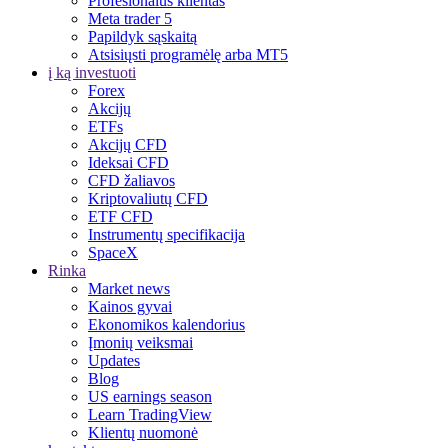
Profesionalus klientas
Meta trader 5
Papildyk sąskaitą
Atsisiųsti programėlę arba MT5
į ką investuoti
Forex
Akcijų
ETFs
Akcijų CFD
Ideksai CFD
CFD žaliavos
Kriptovaliutų CFD
ETF CFD
Instrumentų specifikacija
SpaceX
Rinka
Market news
Kainos gyvai
Ekonomikos kalendorius
Įmonių veiksmai
Updates
Blog
US earnings season
Learn TradingView
Klientų nuomonė