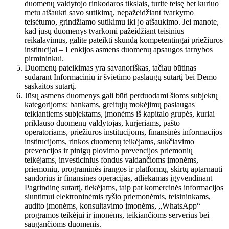
duomenų valdytojo rinkodaros tikslais, turite teisę bet kuriuo
metu atšaukti savo sutikimą, nepažeidžiant tvarkymo
teisėtumo, grindžiamo sutikimu iki jo atšaukimo. Jei manote,
kad jūsų duomenys tvarkomi pažeidžiant teisinius
reikalavimus, galite pateikti skundą kompetentingai priežiūros
institucijai – Lenkijos asmens duomenų apsaugos tarnybos
pirmininkui.
Duomenų pateikimas yra savanoriškas, tačiau būtinas
sudarant Informacinių ir švietimo paslaugų sutartį bei Demo
sąskaitos sutartį.
Jūsų asmens duomenys gali būti perduodami šioms subjektų
kategorijoms: bankams, greitųjų mokėjimų paslaugas
teikiantiems subjektams, įmonėms iš kapitalo grupės, kuriai
priklauso duomenų valdytojas, kurjeriams, pašto
operatoriams, priežiūros institucijoms, finansinės informacijos
institucijoms, rinkos duomenų teikėjams, sukčiavimo
prevencijos ir pinigų plovimo prevencijos priemonių
teikėjams, investicinius fondus valdančioms įmonėms,
priemonių, programinės įrangos ir platformų, skirtų aptarnauti
sandorius ir finansines operacijas, atliekamas įgyvendinant
Pagrindinę sutartį, tiekėjams, taip pat komercinės informacijos
siuntimui elektroninėmis ryšio priemonėmis, teisininkams,
audito įmonėms, konsultavimo įmonėms, „WhatsApp“
programos teikėjui ir įmonėms, teikiančioms serverius bei
saugančioms duomenis.