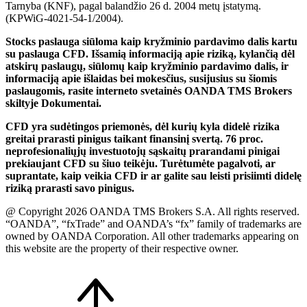
Tarnyba (KNF), pagal balandžio 26 d. 2004 metų įstatymą.
(KPWiG-4021-54-1/2004).
Stocks paslauga siūloma kaip kryžminio pardavimo dalis kartu
su paslauga CFD. Išsamią informaciją apie riziką, kylančią dėl
atskirų paslaugų, siūlomų kaip kryžminio pardavimo dalis, ir
informaciją apie išlaidas bei mokesčius, susijusius su šiomis
paslaugomis, rasite interneto svetainės OANDA TMS Brokers
skiltyje Dokumentai.
CFD yra sudėtingos priemonės, dėl kurių kyla didelė rizika
greitai prarasti pinigus taikant finansinį svertą. 76 proc.
neprofesionaliųjų investuotojų sąskaitų prarandami pinigai
prekiaujant CFD su šiuo teikėju. Turėtumėte pagalvoti, ar
suprantate, kaip veikia CFD ir ar galite sau leisti prisiimti didelę
riziką prarasti savo pinigus.
@ Copyright 2026 OANDA TMS Brokers S.A. All rights reserved.
“OANDA”, “fxTrade” and OANDA’s “fx” family of trademarks are
owned by OANDA Corporation. All other trademarks appearing on
this website are the property of their respective owner.