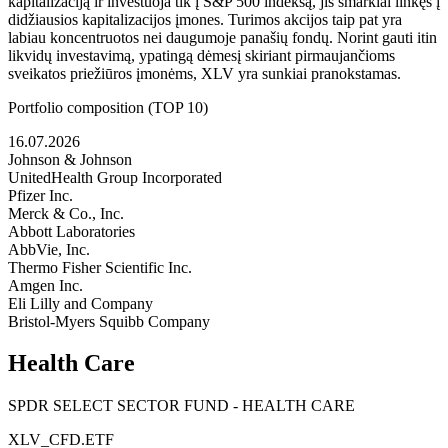
kapitalizaciją ir investuoja tik į S&P 500 indeksą, jis smarkiai linkęs į
didžiausios kapitalizacijos įmones. Turimos akcijos taip pat yra
labiau koncentruotos nei daugumoje panašių fondų. Norint gauti itin
likvidų investavimą, ypatingą dėmesį skiriant pirmaujančioms
sveikatos priežiūros įmonėms, XLV yra sunkiai pranokstamas.
Portfolio composition (TOP 10)
16.07.2026
Johnson & Johnson
UnitedHealth Group Incorporated
Pfizer Inc.
Merck & Co., Inc.
Abbott Laboratories
AbbVie, Inc.
Thermo Fisher Scientific Inc.
Amgen Inc.
Eli Lilly and Company
Bristol-Myers Squibb Company
Health Care
SPDR SELECT SECTOR FUND - HEALTH CARE
XLV_CFD.ETF