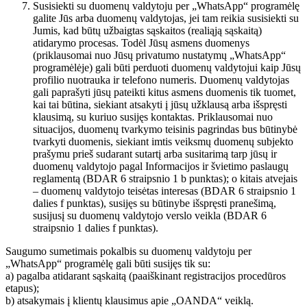
Susisiekti su duomenų valdytoju per „WhatsApp“ programėlę
galite Jūs arba duomenų valdytojas, jei tam reikia susisiekti su
Jumis, kad būtų užbaigtas sąskaitos (realiąją sąskaitą)
atidarymo procesas. Todėl Jūsų asmens duomenys
(priklausomai nuo Jūsų privatumo nustatymų „WhatsApp“
programėlėje) gali būti perduoti duomenų valdytojui kaip Jūsų
profilio nuotrauka ir telefono numeris. Duomenų valdytojas
gali paprašyti jūsų pateikti kitus asmens duomenis tik tuomet,
kai tai būtina, siekiant atsakyti į jūsų užklausą arba išspręsti
klausimą, su kuriuo susijęs kontaktas. Priklausomai nuo
situacijos, duomenų tvarkymo teisinis pagrindas bus būtinybė
tvarkyti duomenis, siekiant imtis veiksmų duomenų subjekto
prašymu prieš sudarant sutartį arba susitarimą tarp jūsų ir
duomenų valdytojo pagal Informacijos ir švietimo paslaugų
reglamentą (BDAR 6 straipsnio 1 b punktas); o kitais atvejais
– duomenų valdytojo teisėtas interesas (BDAR 6 straipsnio 1
dalies f punktas), susijęs su būtinybe išspręsti pranešimą,
susijusį su duomenų valdytojo verslo veikla (BDAR 6
straipsnio 1 dalies f punktas).
Saugumo sumetimais pokalbis su duomenų valdytoju per
„WhatsApp“ programėlę gali būti susijęs tik su:
a) pagalba atidarant sąskaitą (paaiškinant registracijos procedūros
etapus);
b) atsakymais į klientų klausimus apie „OANDA“ veiklą.