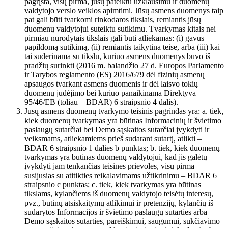
pagrįsta, visų pirma, jūsų pateiktu užklausimu ir duomenų
valdytojo verslo veiklos apimtimi. Jūsų asmens duomenys taip
pat gali būti tvarkomi rinkodaros tikslais, remiantis jūsų
duomenų valdytojui suteiktu sutikimu. Tvarkymas kitais nei
pirmiau nurodytais tikslais gali būti atliekamas: (i) gavus
papildomą sutikimą, (ii) remiantis taikytina teise, arba (iii) kai
tai suderinama su tikslu, kuriuo asmens duomenys buvo iš
pradžių surinkti (2016 m. balandžio 27 d. Europos Parlamento
ir Tarybos reglamento (ES) 2016/679 dėl fizinių asmenų
apsaugos tvarkant asmens duomenis ir dėl laisvo tokių
duomenų judėjimo bei kuriuo panaikinama Direktyva
95/46/EB (toliau – BDAR) 6 straipsnio 4 dalis).
Jūsų asmens duomenų tvarkymo teisinis pagrindas yra: a. tiek,
kiek duomenų tvarkymas yra būtinas Informacinių ir švietimo
paslaugų sutarčiai bei Demo sąskaitos sutarčiai įvykdyti ir
veiksmams, atliekamiems prieš sudarant sutartį, atlikti –
BDAR 6 straipsnio 1 dalies b punktas; b. tiek, kiek duomenų
tvarkymas yra būtinas duomenų valdytojui, kad jis galėtų
įvykdyti jam tenkančias teisines prievoles, visų pirma
susijusias su atitikties reikalavimams užtikrinimu – BDAR 6
straipsnio c punktas; c. tiek, kiek tvarkymas yra būtinas
tikslams, kylančiems iš duomenų valdytojo teisėtų interesų,
pvz., būtinų atsiskaitymų atlikimui ir pretenzijų, kylančių iš
sudarytos Informacijos ir švietimo paslaugų sutarties arba
Demo sąskaitos sutarties, pareiškimui, saugumui, sukčiavimo