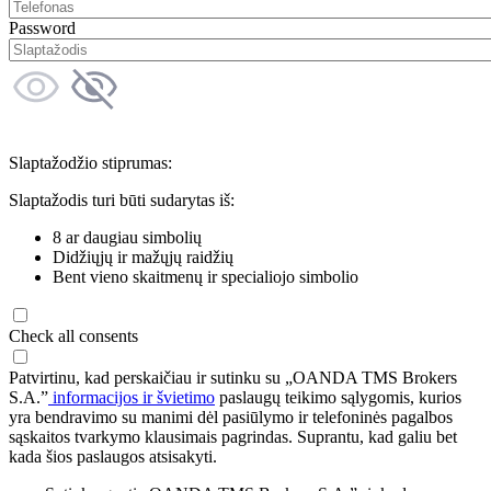
Password
Slaptažodžio stiprumas:
Slaptažodis turi būti sudarytas iš:
8 ar daugiau simbolių
Didžiųjų ir mažųjų raidžių
Bent vieno skaitmenų ir specialiojo simbolio
Check all consents
Patvirtinu, kad perskaičiau ir sutinku su „OANDA TMS Brokers
S.A.”
informacijos ir švietimo
paslaugų teikimo sąlygomis, kurios
yra bendravimo su manimi dėl pasiūlymo ir telefoninės pagalbos
sąskaitos tvarkymo klausimais pagrindas. Suprantu, kad galiu bet
kada šios paslaugos atsisakyti.