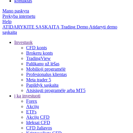
kontaktas
Mano paskyra
Prekyba internetu
Help
ATIDARYKITE SĄSKAITĄ
Trading
Demo
Atidaryti demo
sąskaitą
Investuok
CFD konts
Brokeru konts
TradingView
Palūkanų už lėšas
Mobilioji programėlė
Profesionalus klientas
Meta trader 5
Papildyk sąskaitą
Atsisiųsti programėlę arba MT5
į ką investuoti
Forex
Akcijų
ETFs
Akcijų CFD
Ideksai CFD
CFD žaliavos