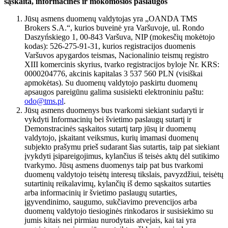
sąskaita, informacinės ir mokomosios paslaugos
Jūsų asmens duomenų valdytojas yra „OANDA TMS
Brokers S.A.“, kurios buveinė yra Varšuvoje, ul. Rondo
Daszyńskiego 1, 00-843 Varšuva, NIP (mokesčių mokėtojo
kodas): 526-275-91-31, kurios registracijos duomenis
Varšuvos apygardos teismas, Nacionalinio teismų registro
XIII komercinis skyrius, tvarko registracijos byloje Nr. KRS:
0000204776, akcinis kapitalas 3 537 560 PLN (visiškai
apmokėtas). Su duomenų valdytojo paskirtu duomenų
apsaugos pareigūnu galima susisiekti elektroniniu paštu:
odo@tms.pl
.
Jūsų asmens duomenys bus tvarkomi siekiant sudaryti ir
vykdyti Informacinių bei švietimo paslaugų sutartį ir
Demonstracinės sąskaitos sutartį tarp jūsų ir duomenų
valdytojo, įskaitant veiksmus, kurių imamasi duomenų
subjekto prašymu prieš sudarant šias sutartis, taip pat siekiant
įvykdyti įsipareigojimus, kylančius iš teisės aktų dėl sutikimo
tvarkymo. Jūsų asmens duomenys taip pat bus tvarkomi
duomenų valdytojo teisėtų interesų tikslais, pavyzdžiui, teisėtų
sutartinių reikalavimų, kylančių iš demo sąskaitos sutarties
arba informacinių ir švietimo paslaugų sutarties,
įgyvendinimo, saugumo, sukčiavimo prevencijos arba
duomenų valdytojo tiesioginės rinkodaros ir susisiekimo su
jumis kitais nei pirmiau nurodytais atvejais, kai tai yra