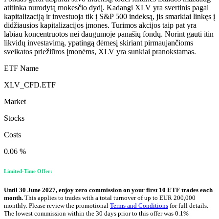
atitinka nurodytą mokesčio dydį. Kadangi XLV yra svertinis pagal
kapitalizaciją ir investuoja tik į S&P 500 indeksą, jis smarkiai linkęs į
didžiausios kapitalizacijos įmones. Turimos akcijos taip pat yra
labiau koncentruotos nei daugumoje panašių fondų. Norint gauti itin
likvidų investavimą, ypatingą dėmesį skiriant pirmaujančioms
sveikatos priežiūros įmonėms, XLV yra sunkiai pranokstamas.
ETF Name
XLV_CFD.ETF
Market
Stocks
Costs
0.06 %
Limited-Time Offer:
Until 30 June 2027, enjoy zero commission on your first 10 ETF trades each
month.
This applies to trades with a total turnover of up to EUR 200,000
monthly. Please review the promotional
Terms and Conditions
for full details.
The lowest commission within the 30 days prior to this offer was 0.1%