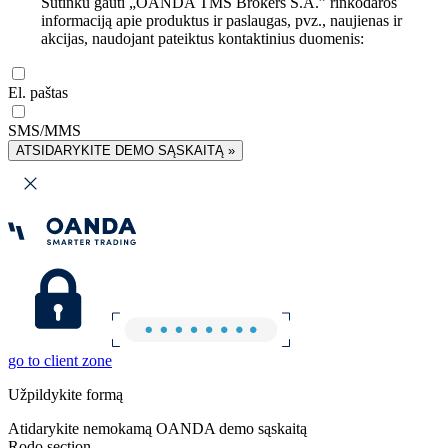
Sutinku gauti „OANDA TMS Brokers S.A.” rinkodaros
informaciją apie produktus ir paslaugas, pvz., naujienas ir
akcijas, naudojant pateiktus kontaktinius duomenis:
El. paštas
SMS/MMS
ATSIDARYKITE DEMO SĄSKAITĄ »
go to client zone
Užpildykite formą
Atidarykite nemokamą OANDA demo sąskaitą
Rodo section