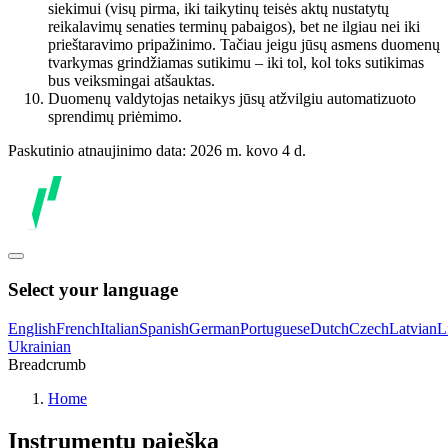
siekimui (visų pirma, iki taikytinų teisės aktų nustatytų
reikalavimų senaties terminų pabaigos), bet ne ilgiau nei iki
prieštaravimo pripažinimo. Tačiau jeigu jūsų asmens duomenų
tvarkymas grindžiamas sutikimu – iki tol, kol toks sutikimas
bus veiksmingai atšauktas.
Duomenų valdytojas netaikys jūsų atžvilgiu automatizuoto
sprendimų priėmimo.
Paskutinio atnaujinimo data: 2026 m. kovo 4 d.
Select your language
English
French
Italian
Spanish
German
Portuguese
Dutch
Czech
Latvian
L
Ukrainian
Breadcrumb
Home
Instrumentų paieška