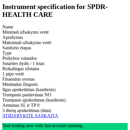
Instrument specification for SPDR-
HEALTH CARE
Name
Minimali užsakymo vertė
Aprašymas
Maksimali užsakymo vertė
Sandorio etapas
Type
Prekybos valandos
Sutarties dydis / 1 lotas
Reikalingas užstatas
1 pipo vertė
Finansinis svertas
Minimalus žingsnis
Ilgas apsikeitimas (kasdienis)
Trumpasis pardavimas
NO
Trumpasis apsikeitimas (kasdienis)
Atstumas SL ir TP
0
3 dienų apsikeitimas (data)
ATIDARYKITE SĄSKAITĄ
Start trading now with fast account opening.