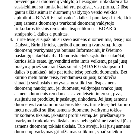
prevencijai ar duomenų valdytojo tiesioginei rinkodarai arba
susisiekimui su jumis, kai tai yra pagrįsta, visų pirma, iš jūsų
gautu užklausimu ir duomenų valdytojo verslo veiklos
apimtimi – BDAR 6 straipsnio 1 dalies f punktas; d. tiek, kiek
jūsų asmens duomenys tvarkomi duomenų valdytojo
rinkodaros tikslais remiantis jūsų sutikimu – BDAR 6
straipsnio 1 dalies a punktas.
Turite teisę susipažinti su savo asmens duomenimis, teisę juos
ištaisyti, ištrinti ir teisę apriboti duomenų tvarkymą. Jeigu
duomenų tvarkymas yra būtinas Informacinių ir švietimo
paslaugų sutarčiai arba Demonstracinės sąskaitos sutarčiai,
kurios šalis esate, įgyvendinti arba imtis veiksmų pagal jūsų
prašymą prieš sudarant šias sutartis (BDAR 6 straipsnio 1
dalies b punktas), taip pat turite teisę perkelti duomenis. Bet
kuriuo metu turite teisę, remdamiesi su jūsų konkrečia
situacija susijusiais motyvais, nesutikti su jūsų asmens
duomenų naudojimu, jei duomenų valdytojas tvarko jūsų
asmens duomenis remdamasis savo teisėtu interesu, pvz.,
susijusiu su produktų ir paslaugų rinkodara. Jei jūsų asmens
duomenys tvarkomi rinkodaros tikslais, turite teisę bet kuriuo
metu nesutikti su jūsų asmens duomenų tvarkymu tokios
rinkodaros tikslais, įskaitant profiliavimą. Jei prieštaraujate
tvarkymui rinkodaros tikslais, mes nebegalėsime tvarkyti jūsų
asmens duomenų tokiais tikslais. Tuo atveju, kai jūsų asmens
duomenų tvarkymas grindžiamas sutikimu, ypač suteiktu