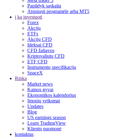
Meta trader 5
Papildyk sąskaitą
Atsisiųsti programėlę arba MT5
į ką investuoti
Forex
Akcijų
ETFs
Akcijų CFD
Ideksai CFD
CFD žaliavos
Kriptovaliutų CFD
ETF CFD
Instrumentų specifikacija
SpaceX
Rinka
Market news
Kainos gyvai
Ekonomikos kalendorius
Įmonių veiksmai
Updates
Blog
US earnings season
Learn TradingView
Klientų nuomonė
kontaktas