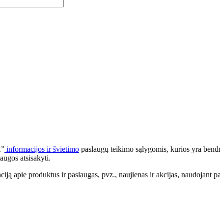
.”
informacijos ir švietimo
paslaugų teikimo sąlygomis, kurios yra bendr
augos atsisakyti.
apie produktus ir paslaugas, pvz., naujienas ir akcijas, naudojant pa