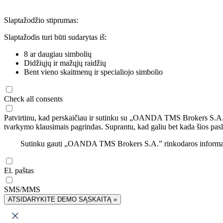
Slaptažodžio stiprumas:
Slaptažodis turi būti sudarytas iš:
8 ar daugiau simbolių
Didžiųjų ir mažųjų raidžių
Bent vieno skaitmenų ir specialiojo simbolio
Check all consents
Patvirtinu, kad perskaičiau ir sutinku su „OANDA TMS Brokers S.A
tvarkymo klausimais pagrindas. Suprantu, kad galiu bet kada šios pasl
Sutinku gauti „OANDA TMS Brokers S.A.” rinkodaros informaciją 
El. paštas
SMS/MMS
ATSIDARYKITE DEMO SĄSKAITĄ »