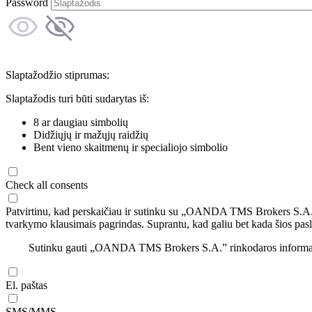
Password
Slaptažodžio stiprumas:
Slaptažodis turi būti sudarytas iš:
8 ar daugiau simbolių
Didžiųjų ir mažųjų raidžių
Bent vieno skaitmenų ir specialiojo simbolio
Check all consents
Patvirtinu, kad perskaičiau ir sutinku su „OANDA TMS Brokers S.A
tvarkymo klausimais pagrindas. Suprantu, kad galiu bet kada šios pasl
Sutinku gauti „OANDA TMS Brokers S.A.” rinkodaros informaciją 
El. paštas
SMS/MMS