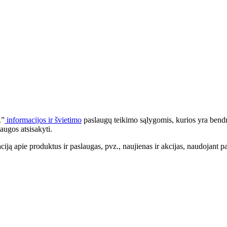
.”
informacijos ir švietimo
paslaugų teikimo sąlygomis, kurios yra bendr
augos atsisakyti.
apie produktus ir paslaugas, pvz., naujienas ir akcijas, naudojant pa