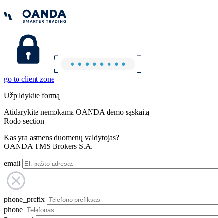
go to client zone
Užpildykite formą
Atidarykite nemokamą OANDA demo sąskaitą
Rodo section
Kas yra asmens duomenų valdytojas?
OANDA TMS Brokers S.A.
email
phone_prefix
phone