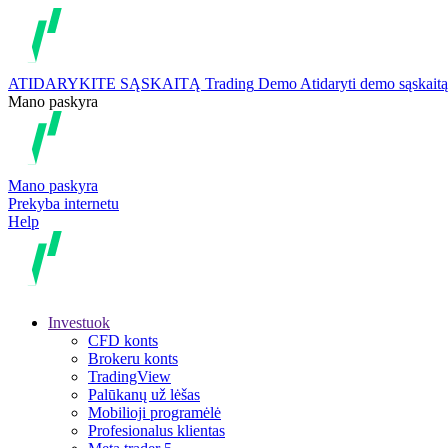
ATIDARYKITE SĄSKAITĄ
Trading
Demo
Atidaryti demo sąskaitą
Mano paskyra
Mano paskyra
Prekyba internetu
Help
Investuok
CFD konts
Brokeru konts
TradingView
Palūkanų už lėšas
Mobilioji programėlė
Profesionalus klientas