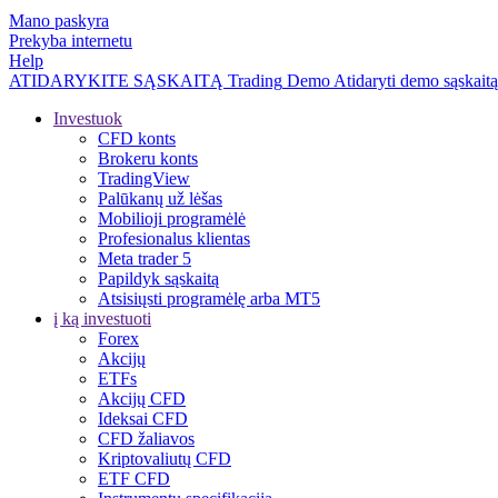
Mano paskyra
Prekyba internetu
Help
ATIDARYKITE SĄSKAITĄ
Trading
Demo
Atidaryti demo sąskaitą
Investuok
CFD konts
Brokeru konts
TradingView
Palūkanų už lėšas
Mobilioji programėlė
Profesionalus klientas
Meta trader 5
Papildyk sąskaitą
Atsisiųsti programėlę arba MT5
į ką investuoti
Forex
Akcijų
ETFs
Akcijų CFD
Ideksai CFD
CFD žaliavos
Kriptovaliutų CFD
ETF CFD