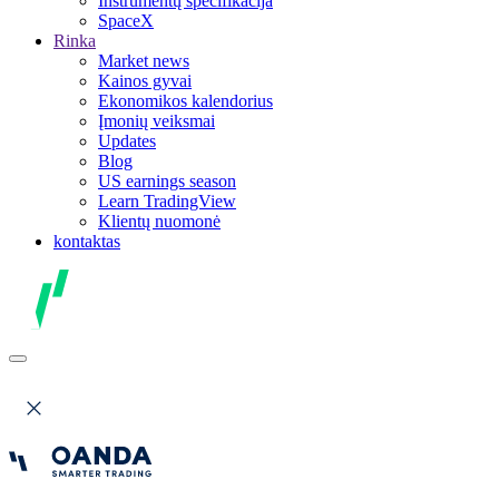
Instrumentų specifikacija
SpaceX
Rinka
Market news
Kainos gyvai
Ekonomikos kalendorius
Įmonių veiksmai
Updates
Blog
US earnings season
Learn TradingView
Klientų nuomonė
kontaktas