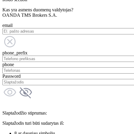
Kas yra asmens duomenų valdytojas?
OANDA TMS Brokers S.A.
email
phone_prefix
phone
Password
Slaptažodžio stiprumas:
Slaptažodis turi būti sudarytas iš:
8 ar daugiau simbolių