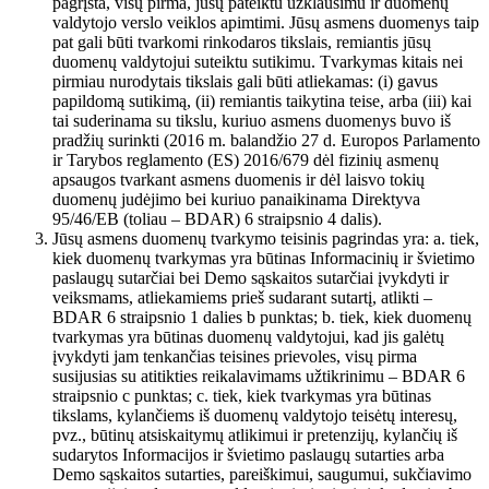
pagrįsta, visų pirma, jūsų pateiktu užklausimu ir duomenų
valdytojo verslo veiklos apimtimi. Jūsų asmens duomenys taip
pat gali būti tvarkomi rinkodaros tikslais, remiantis jūsų
duomenų valdytojui suteiktu sutikimu. Tvarkymas kitais nei
pirmiau nurodytais tikslais gali būti atliekamas: (i) gavus
papildomą sutikimą, (ii) remiantis taikytina teise, arba (iii) kai
tai suderinama su tikslu, kuriuo asmens duomenys buvo iš
pradžių surinkti (2016 m. balandžio 27 d. Europos Parlamento
ir Tarybos reglamento (ES) 2016/679 dėl fizinių asmenų
apsaugos tvarkant asmens duomenis ir dėl laisvo tokių
duomenų judėjimo bei kuriuo panaikinama Direktyva
95/46/EB (toliau – BDAR) 6 straipsnio 4 dalis).
Jūsų asmens duomenų tvarkymo teisinis pagrindas yra: a. tiek,
kiek duomenų tvarkymas yra būtinas Informacinių ir švietimo
paslaugų sutarčiai bei Demo sąskaitos sutarčiai įvykdyti ir
veiksmams, atliekamiems prieš sudarant sutartį, atlikti –
BDAR 6 straipsnio 1 dalies b punktas; b. tiek, kiek duomenų
tvarkymas yra būtinas duomenų valdytojui, kad jis galėtų
įvykdyti jam tenkančias teisines prievoles, visų pirma
susijusias su atitikties reikalavimams užtikrinimu – BDAR 6
straipsnio c punktas; c. tiek, kiek tvarkymas yra būtinas
tikslams, kylančiems iš duomenų valdytojo teisėtų interesų,
pvz., būtinų atsiskaitymų atlikimui ir pretenzijų, kylančių iš
sudarytos Informacijos ir švietimo paslaugų sutarties arba
Demo sąskaitos sutarties, pareiškimui, saugumui, sukčiavimo