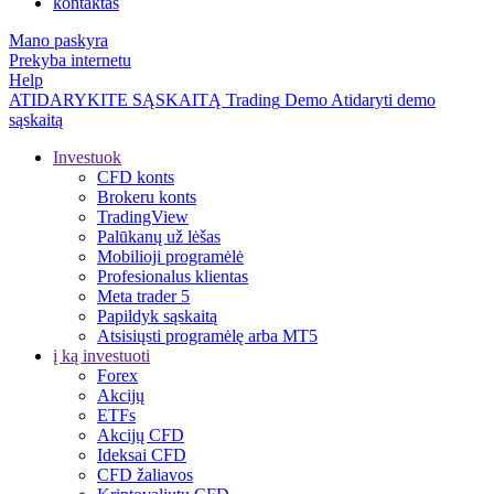
kontaktas
Mano paskyra
Prekyba internetu
Help
ATIDARYKITE SĄSKAITĄ
Trading
Demo
Atidaryti demo
sąskaitą
Investuok
CFD konts
Brokeru konts
TradingView
Palūkanų už lėšas
Mobilioji programėlė
Profesionalus klientas
Meta trader 5
Papildyk sąskaitą
Atsisiųsti programėlę arba MT5
į ką investuoti
Forex
Akcijų
ETFs
Akcijų CFD
Ideksai CFD
CFD žaliavos