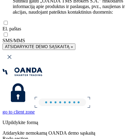
Sutinku gauti „OANDA TMS Brokers S.A.” rinkodaros
informaciją apie produktus ir paslaugas, pvz., naujienas ir
akcijas, naudojant pateiktus kontaktinius duomenis:
El. paštas
SMS/MMS
ATSIDARYKITE DEMO SĄSKAITĄ »
go to client zone
Užpildykite formą
Atidarykite nemokamą OANDA demo sąskaitą
Rodo section