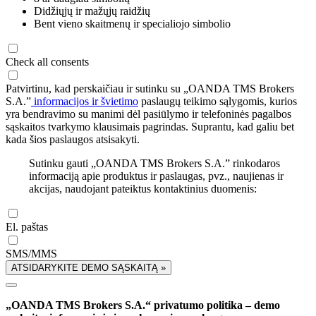
Didžiųjų ir mažųjų raidžių
Bent vieno skaitmenų ir specialiojo simbolio
Check all consents
Patvirtinu, kad perskaičiau ir sutinku su „OANDA TMS Brokers
S.A.”
informacijos ir švietimo
paslaugų teikimo sąlygomis, kurios
yra bendravimo su manimi dėl pasiūlymo ir telefoninės pagalbos
sąskaitos tvarkymo klausimais pagrindas. Suprantu, kad galiu bet
kada šios paslaugos atsisakyti.
Sutinku gauti „OANDA TMS Brokers S.A.” rinkodaros
informaciją apie produktus ir paslaugas, pvz., naujienas ir
akcijas, naudojant pateiktus kontaktinius duomenis:
El. paštas
SMS/MMS
ATSIDARYKITE DEMO SĄSKAITĄ »
„OANDA TMS Brokers S.A.“ privatumo politika – demo