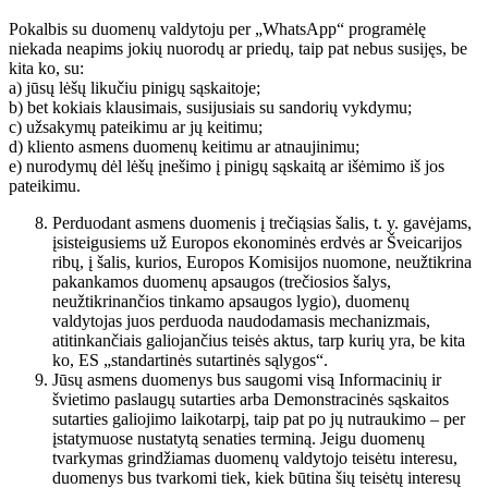
Pokalbis su duomenų valdytoju per „WhatsApp“ programėlę
niekada neapims jokių nuorodų ar priedų, taip pat nebus susijęs, be
kita ko, su:
a) jūsų lėšų likučiu pinigų sąskaitoje;
b) bet kokiais klausimais, susijusiais su sandorių vykdymu;
c) užsakymų pateikimu ar jų keitimu;
d) kliento asmens duomenų keitimu ar atnaujinimu;
e) nurodymų dėl lėšų įnešimo į pinigų sąskaitą ar išėmimo iš jos
pateikimu.
Perduodant asmens duomenis į trečiąsias šalis, t. y. gavėjams,
įsisteigusiems už Europos ekonominės erdvės ar Šveicarijos
ribų, į šalis, kurios, Europos Komisijos nuomone, neužtikrina
pakankamos duomenų apsaugos (trečiosios šalys,
neužtikrinančios tinkamo apsaugos lygio), duomenų
valdytojas juos perduoda naudodamasis mechanizmais,
atitinkančiais galiojančius teisės aktus, tarp kurių yra, be kita
ko, ES „standartinės sutartinės sąlygos“.
Jūsų asmens duomenys bus saugomi visą Informacinių ir
švietimo paslaugų sutarties arba Demonstracinės sąskaitos
sutarties galiojimo laikotarpį, taip pat po jų nutraukimo – per
įstatymuose nustatytą senaties terminą. Jeigu duomenų
tvarkymas grindžiamas duomenų valdytojo teisėtu interesu,
duomenys bus tvarkomi tiek, kiek būtina šių teisėtų interesų