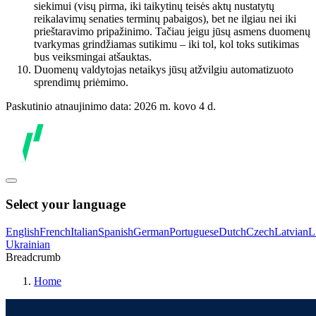
siekimui (visų pirma, iki taikytinų teisės aktų nustatytų
reikalavimų senaties terminų pabaigos), bet ne ilgiau nei iki
prieštaravimo pripažinimo. Tačiau jeigu jūsų asmens duomenų
tvarkymas grindžiamas sutikimu – iki tol, kol toks sutikimas
bus veiksmingai atšauktas.
Duomenų valdytojas netaikys jūsų atžvilgiu automatizuoto
sprendimų priėmimo.
Paskutinio atnaujinimo data: 2026 m. kovo 4 d.
Select your language
English
French
Italian
Spanish
German
Portuguese
Dutch
Czech
Latvian
L
Ukrainian
Breadcrumb
Home