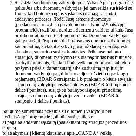
Susisiekti su duomenų valdytoju per „WhatsApp“ programėlę
galite Jūs arba duomenų valdytojas, jei tam reikia susisiekti su
Jumis, kad būtų užbaigtas sąskaitos (realiąją sąskaitą)
atidarymo procesas. Todėl Jūsų asmens duomenys
(priklausomai nuo Jūsų privatumo nustatymų „WhatsApp“
programėlėje) gali būti perduoti duomenų valdytojui kaip Jūsų
profilio nuotrauka ir telefono numeris. Duomenų valdytojas
gali paprašyti jūsų pateikti kitus asmens duomenis tik tuomet,
kai tai būtina, siekiant atsakyti į jūsų užklausą arba išspręsti
klausimą, su kuriuo susijęs kontaktas. Priklausomai nuo
situacijos, duomenų tvarkymo teisinis pagrindas bus būtinybė
tvarkyti duomenis, siekiant imtis veiksmų duomenų subjekto
prašymu prieš sudarant sutartį arba susitarimą tarp jūsų ir
duomenų valdytojo pagal Informacijos ir švietimo paslaugų
reglamentą (BDAR 6 straipsnio 1 b punktas); o kitais atvejais
– duomenų valdytojo teisėtas interesas (BDAR 6 straipsnio 1
dalies f punktas), susijęs su būtinybe išspręsti pranešimą,
susijusį su duomenų valdytojo verslo veikla (BDAR 6
straipsnio 1 dalies f punktas).
Saugumo sumetimais pokalbis su duomenų valdytoju per
„WhatsApp“ programėlę gali būti susijęs tik su:
a) pagalba atidarant sąskaitą (paaiškinant registracijos procedūros
etapus);
b) atsakymais į klientų klausimus apie „OANDA“ veiklą.