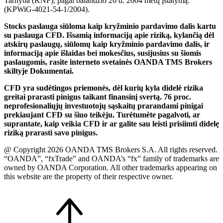
Tarnyba (KNF), pagal balandžio 26 d. 2004 metų įstatymą.
(KPWiG-4021-54-1/2004).
Stocks paslauga siūloma kaip kryžminio pardavimo dalis kartu
su paslauga CFD. Išsamią informaciją apie riziką, kylančią dėl
atskirų paslaugų, siūlomų kaip kryžminio pardavimo dalis, ir
informaciją apie išlaidas bei mokesčius, susijusius su šiomis
paslaugomis, rasite interneto svetainės OANDA TMS Brokers
skiltyje Dokumentai.
CFD yra sudėtingos priemonės, dėl kurių kyla didelė rizika
greitai prarasti pinigus taikant finansinį svertą. 76 proc.
neprofesionaliųjų investuotojų sąskaitų prarandami pinigai
prekiaujant CFD su šiuo teikėju. Turėtumėte pagalvoti, ar
suprantate, kaip veikia CFD ir ar galite sau leisti prisiimti didelę
riziką prarasti savo pinigus.
@ Copyright 2026 OANDA TMS Brokers S.A. All rights reserved.
“OANDA”, “fxTrade” and OANDA’s “fx” family of trademarks are
owned by OANDA Corporation. All other trademarks appearing on
this website are the property of their respective owner.