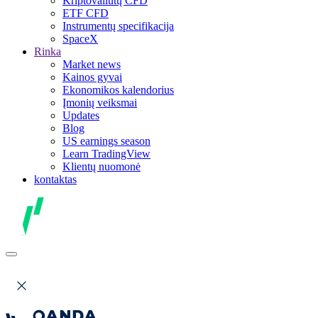
Kriptovaliutų CFD
ETF CFD
Instrumentų specifikacija
SpaceX
Rinka
Market news
Kainos gyvai
Ekonomikos kalendorius
Įmonių veiksmai
Updates
Blog
US earnings season
Learn TradingView
Klientų nuomonė
kontaktas