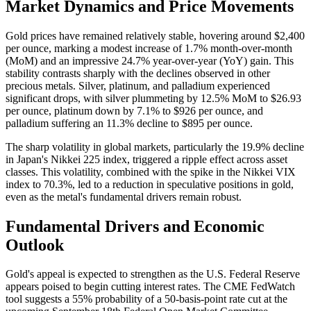
Market Dynamics and Price Movements
Gold prices have remained relatively stable, hovering around $2,400
per ounce, marking a modest increase of 1.7% month-over-month
(MoM) and an impressive 24.7% year-over-year (YoY) gain​. This
stability contrasts sharply with the declines observed in other
precious metals. Silver, platinum, and palladium experienced
significant drops, with silver plummeting by 12.5% MoM to $26.93
per ounce, platinum down by 7.1% to $926 per ounce, and
palladium suffering an 11.3% decline to $895 per ounce​.
The sharp volatility in global markets, particularly the 19.9% decline
in Japan's Nikkei 225 index, triggered a ripple effect across asset
classes. This volatility, combined with the spike in the Nikkei VIX
index to 70.3%, led to a reduction in speculative positions in gold,
even as the metal's fundamental drivers remain robust​.
Fundamental Drivers and Economic
Outlook
Gold's appeal is expected to strengthen as the U.S. Federal Reserve
appears poised to begin cutting interest rates. The CME FedWatch
tool suggests a 55% probability of a 50-basis-point rate cut at the