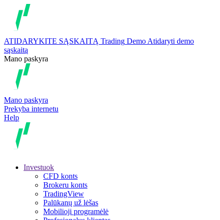
ATIDARYKITE SĄSKAITĄ
Trading
Demo
Atidaryti demo
sąskaitą
Mano paskyra
Mano paskyra
Prekyba internetu
Help
Investuok
CFD konts
Brokeru konts
TradingView
Palūkanų už lėšas
Mobilioji programėlė