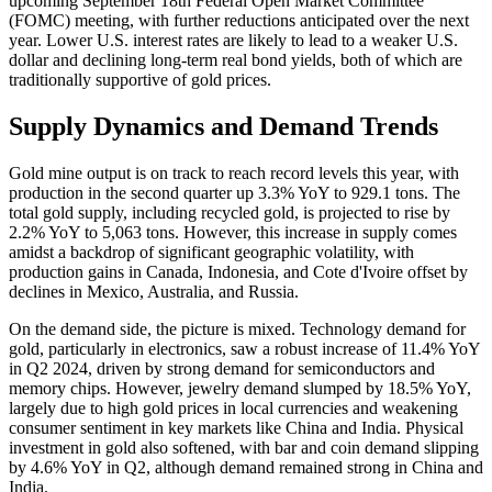
upcoming September 18th Federal Open Market Committee
(FOMC) meeting, with further reductions anticipated over the next
year. Lower U.S. interest rates are likely to lead to a weaker U.S.
dollar and declining long-term real bond yields, both of which are
traditionally supportive of gold prices​.
Supply Dynamics and Demand Trends
Gold mine output is on track to reach record levels this year, with
production in the second quarter up 3.3% YoY to 929.1 tons. The
total gold supply, including recycled gold, is projected to rise by
2.2% YoY to 5,063 tons. However, this increase in supply comes
amidst a backdrop of significant geographic volatility, with
production gains in Canada, Indonesia, and Cote d'Ivoire offset by
declines in Mexico, Australia, and Russia​.
On the demand side, the picture is mixed. Technology demand for
gold, particularly in electronics, saw a robust increase of 11.4% YoY
in Q2 2024, driven by strong demand for semiconductors and
memory chips. However, jewelry demand slumped by 18.5% YoY,
largely due to high gold prices in local currencies and weakening
consumer sentiment in key markets like China and India. Physical
investment in gold also softened, with bar and coin demand slipping
by 4.6% YoY in Q2, although demand remained strong in China and
India.