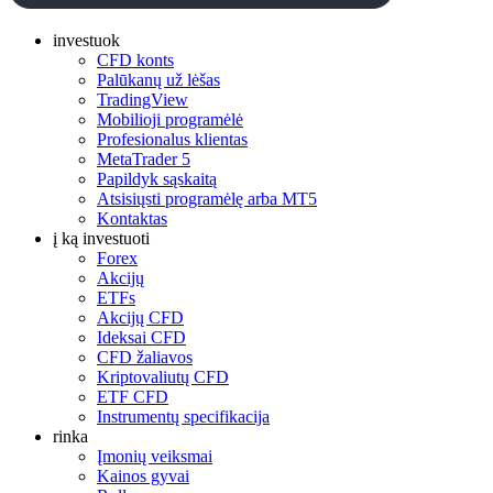
investuok
CFD konts
Palūkanų už lėšas
TradingView
Mobilioji programėlė
Profesionalus klientas
MetaTrader 5
Papildyk sąskaitą
Atsisiųsti programėlę arba MT5
Kontaktas
į ką investuoti
Forex
Akcijų
ETFs
Akcijų CFD
Ideksai CFD
CFD žaliavos
Kriptovaliutų CFD
ETF CFD
Instrumentų specifikacija
rinka
Įmonių veiksmai
Kainos gyvai