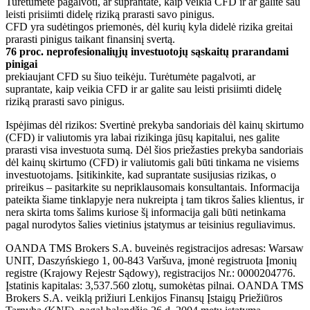
Turėtumėte pagalvoti, ar suprantate, kaip veikia CFD ir ar galite sau
leisti prisiimti didelę riziką prarasti savo pinigus.
CFD yra sudėtingos priemonės, dėl kurių kyla didelė rizika greitai
prarasti pinigus taikant finansinį svertą.
76 proc. neprofesionaliųjų investuotojų sąskaitų prarandami
pinigai
prekiaujant CFD su šiuo teikėju. Turėtumėte pagalvoti, ar
suprantate, kaip veikia CFD ir ar galite sau leisti prisiimti didelę
riziką prarasti savo pinigus.
Ispėjimas dėl rizikos: Svertinė prekyba sandoriais dėl kainų skirtumo
(CFD) ir valiutomis yra labai rizikinga jūsų kapitalui, nes galite
prarasti visa investuota sumą. Dėl šios priežasties prekyba sandoriais
dėl kainų skirtumo (CFD) ir valiutomis gali būti tinkama ne visiems
investuotojams. Įsitikinkite, kad suprantate susijusias rizikas, o
prireikus – pasitarkite su nepriklausomais konsultantais. Informacija
pateikta šiame tinklapyje nera nukreipta į tam tikros šalies klientus, ir
nera skirta toms šalims kuriose šį informacija gali būti netinkama
pagal nurodytos šalies vietinius įstatymus ar teisinius reguliavimus.
OANDA TMS Brokers S.A. buveinės registracijos adresas: Warsaw
UNIT, Daszyńskiego 1, 00-843 Varšuva, įmonė registruota Įmonių
registre (Krajowy Rejestr Sądowy), registracijos Nr.: 0000204776.
Įstatinis kapitalas: 3,537.560 zlotų, sumokėtas pilnai. OANDA TMS
Brokers S.A. veiklą prižiuri Lenkijos Finansų Įstaigų Priežiūros