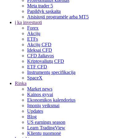
Profesionalus klientas
Meta trader 5
Papildyk sąskaitą
Atsisiųsti programėlę arba MT5
į ką investuoti
Forex
Akcijų
ETFs
Akcijų CFD
Ideksai CFD
CFD žaliavos
Kriptovaliutų CFD
ETF CFD
Instrumentų specifikacija
SpaceX
Rinka
Market news
Kainos gyvai
Ekonomikos kalendorius
Įmonių veiksmai
Updates
Blog
US earnings season
Learn TradingView
Klientų nuomonė