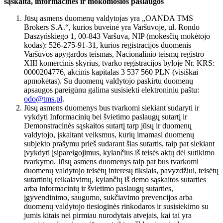
sąskaita, informacinės ir mokomosios paslaugos
Jūsų asmens duomenų valdytojas yra „OANDA TMS
Brokers S.A.“, kurios buveinė yra Varšuvoje, ul. Rondo
Daszyńskiego 1, 00-843 Varšuva, NIP (mokesčių mokėtojo
kodas): 526-275-91-31, kurios registracijos duomenis
Varšuvos apygardos teismas, Nacionalinio teismų registro
XIII komercinis skyrius, tvarko registracijos byloje Nr. KRS:
0000204776, akcinis kapitalas 3 537 560 PLN (visiškai
apmokėtas). Su duomenų valdytojo paskirtu duomenų
apsaugos pareigūnu galima susisiekti elektroniniu paštu:
odo@tms.pl
.
Jūsų asmens duomenys bus tvarkomi siekiant sudaryti ir
vykdyti Informacinių bei švietimo paslaugų sutartį ir
Demonstracinės sąskaitos sutartį tarp jūsų ir duomenų
valdytojo, įskaitant veiksmus, kurių imamasi duomenų
subjekto prašymu prieš sudarant šias sutartis, taip pat siekiant
įvykdyti įsipareigojimus, kylančius iš teisės aktų dėl sutikimo
tvarkymo. Jūsų asmens duomenys taip pat bus tvarkomi
duomenų valdytojo teisėtų interesų tikslais, pavyzdžiui, teisėtų
sutartinių reikalavimų, kylančių iš demo sąskaitos sutarties
arba informacinių ir švietimo paslaugų sutarties,
įgyvendinimo, saugumo, sukčiavimo prevencijos arba
duomenų valdytojo tiesioginės rinkodaros ir susisiekimo su
jumis kitais nei pirmiau nurodytais atvejais, kai tai yra