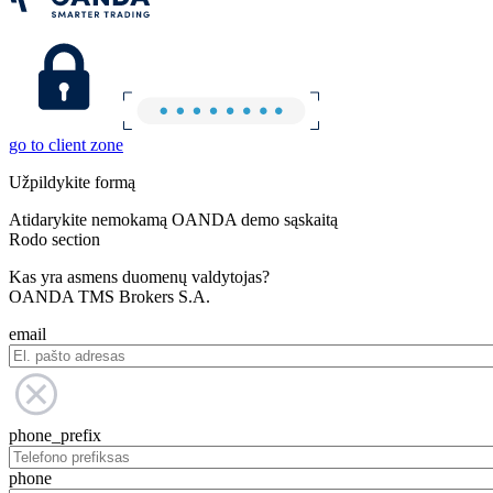
go to client zone
Užpildykite formą
Atidarykite nemokamą OANDA demo sąskaitą
Rodo section
Kas yra asmens duomenų valdytojas?
OANDA TMS Brokers S.A.
email
phone_prefix
phone