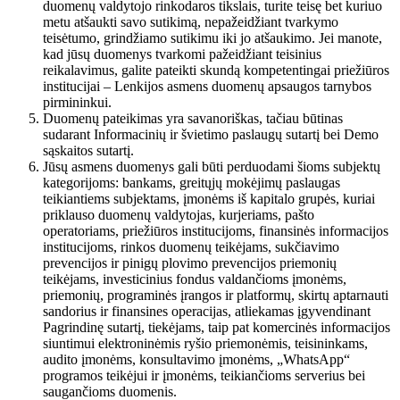
duomenų valdytojo rinkodaros tikslais, turite teisę bet kuriuo
metu atšaukti savo sutikimą, nepažeidžiant tvarkymo
teisėtumo, grindžiamo sutikimu iki jo atšaukimo. Jei manote,
kad jūsų duomenys tvarkomi pažeidžiant teisinius
reikalavimus, galite pateikti skundą kompetentingai priežiūros
institucijai – Lenkijos asmens duomenų apsaugos tarnybos
pirmininkui.
Duomenų pateikimas yra savanoriškas, tačiau būtinas
sudarant Informacinių ir švietimo paslaugų sutartį bei Demo
sąskaitos sutartį.
Jūsų asmens duomenys gali būti perduodami šioms subjektų
kategorijoms: bankams, greitųjų mokėjimų paslaugas
teikiantiems subjektams, įmonėms iš kapitalo grupės, kuriai
priklauso duomenų valdytojas, kurjeriams, pašto
operatoriams, priežiūros institucijoms, finansinės informacijos
institucijoms, rinkos duomenų teikėjams, sukčiavimo
prevencijos ir pinigų plovimo prevencijos priemonių
teikėjams, investicinius fondus valdančioms įmonėms,
priemonių, programinės įrangos ir platformų, skirtų aptarnauti
sandorius ir finansines operacijas, atliekamas įgyvendinant
Pagrindinę sutartį, tiekėjams, taip pat komercinės informacijos
siuntimui elektroninėmis ryšio priemonėmis, teisininkams,
audito įmonėms, konsultavimo įmonėms, „WhatsApp“
programos teikėjui ir įmonėms, teikiančioms serverius bei
saugančioms duomenis.