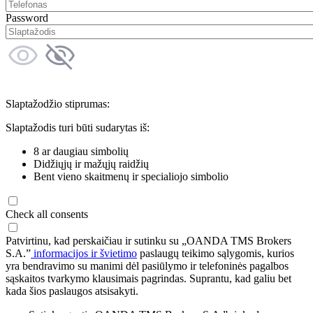
Password
Slaptažodžio stiprumas:
Slaptažodis turi būti sudarytas iš:
8 ar daugiau simbolių
Didžiųjų ir mažųjų raidžių
Bent vieno skaitmenų ir specialiojo simbolio
Check all consents
Patvirtinu, kad perskaičiau ir sutinku su „OANDA TMS Brokers
S.A.”
informacijos ir švietimo
paslaugų teikimo sąlygomis, kurios
yra bendravimo su manimi dėl pasiūlymo ir telefoninės pagalbos
sąskaitos tvarkymo klausimais pagrindas. Suprantu, kad galiu bet
kada šios paslaugos atsisakyti.