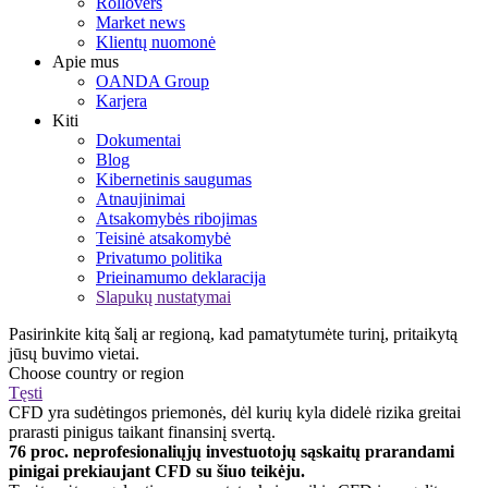
Rollovers
Market news
Klientų nuomonė
Apie mus
OANDA Group
Karjera
Kiti
Dokumentai
Blog
Kibernetinis saugumas
Atnaujinimai
Atsakomybės ribojimas
Teisinė atsakomybė
Privatumo politika
Prieinamumo deklaracija
Slapukų nustatymai
Pasirinkite kitą šalį ar regioną, kad pamatytumėte turinį, pritaikytą
jūsų buvimo vietai.
Choose country or region
Tęsti
CFD yra sudėtingos priemonės, dėl kurių kyla didelė rizika greitai
prarasti pinigus taikant finansinį svertą.
76 proc. neprofesionaliųjų investuotojų sąskaitų prarandami
pinigai prekiaujant CFD su šiuo teikėju.