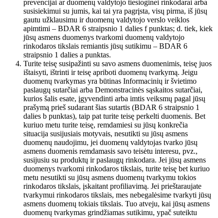
prevencijai ar duomenų valdytojo tiesioginei rinkodarai arba
susisiekimui su jumis, kai tai yra pagrįsta, visų pirma, iš jūsų
gautu užklausimu ir duomenų valdytojo verslo veiklos
apimtimi – BDAR 6 straipsnio 1 dalies f punktas; d. tiek, kiek
jūsų asmens duomenys tvarkomi duomenų valdytojo
rinkodaros tikslais remiantis jūsų sutikimu – BDAR 6
straipsnio 1 dalies a punktas.
Turite teisę susipažinti su savo asmens duomenimis, teisę juos
ištaisyti, ištrinti ir teisę apriboti duomenų tvarkymą. Jeigu
duomenų tvarkymas yra būtinas Informacinių ir švietimo
paslaugų sutarčiai arba Demonstracinės sąskaitos sutarčiai,
kurios šalis esate, įgyvendinti arba imtis veiksmų pagal jūsų
prašymą prieš sudarant šias sutartis (BDAR 6 straipsnio 1
dalies b punktas), taip pat turite teisę perkelti duomenis. Bet
kuriuo metu turite teisę, remdamiesi su jūsų konkrečia
situacija susijusiais motyvais, nesutikti su jūsų asmens
duomenų naudojimu, jei duomenų valdytojas tvarko jūsų
asmens duomenis remdamasis savo teisėtu interesu, pvz.,
susijusiu su produktų ir paslaugų rinkodara. Jei jūsų asmens
duomenys tvarkomi rinkodaros tikslais, turite teisę bet kuriuo
metu nesutikti su jūsų asmens duomenų tvarkymu tokios
rinkodaros tikslais, įskaitant profiliavimą. Jei prieštaraujate
tvarkymui rinkodaros tikslais, mes nebegalėsime tvarkyti jūsų
asmens duomenų tokiais tikslais. Tuo atveju, kai jūsų asmens
duomenų tvarkymas grindžiamas sutikimu, ypač suteiktu