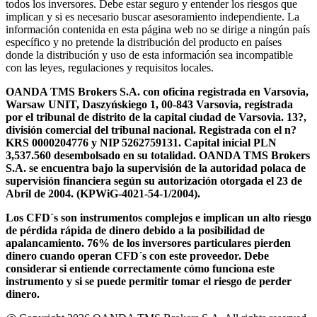
todos los inversores. Debe estar seguro y entender los riesgos que
implican y si es necesario buscar asesoramiento independiente. La
información contenida en esta página web no se dirige a ningún país
específico y no pretende la distribución del producto en países
donde la distribución y uso de esta información sea incompatible
con las leyes, regulaciones y requisitos locales.
OANDA TMS Brokers S.A. con oficina registrada en Varsovia,
Warsaw UNIT, Daszyńskiego 1, 00-843 Varsovia, registrada
por el tribunal de distrito de la capital ciudad de Varsovia. 13?,
división comercial del tribunal nacional. Registrada con el n?
KRS 0000204776 y NIP 5262759131. Capital inicial PLN
3,537.560 desembolsado en su totalidad. OANDA TMS Brokers
S.A. se encuentra bajo la supervisión de la autoridad polaca de
supervisión financiera según su autorización otorgada el 23 de
Abril de 2004. (KPWiG-4021-54-1/2004).
Los CFD´s son instrumentos complejos e implican un alto riesgo
de pérdida rápida de dinero debido a la posibilidad de
apalancamiento. 76% de los inversores particulares pierden
dinero cuando operan CFD´s con este proveedor. Debe
considerar si entiende correctamente cómo funciona este
instrumento y si se puede permitir tomar el riesgo de perder
dinero.