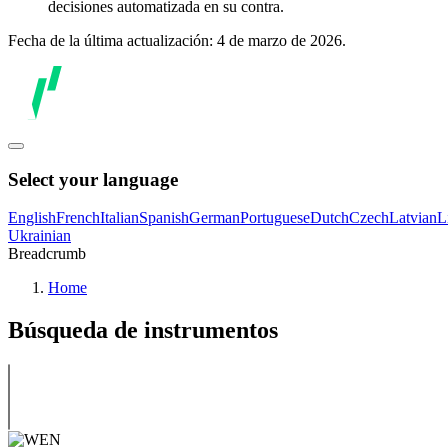
decisiones automatizada en su contra.
Fecha de la última actualización: 4 de marzo de 2026.
Select your language
English
French
Italian
Spanish
German
Portuguese
Dutch
Czech
Latvian
L
Ukrainian
Breadcrumb
Home
Búsqueda de instrumentos