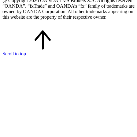
@ Copyright 2026 OANDA TMS Brokers S.A. All rights reserved.
“OANDA”, “fxTrade” and OANDA’s “fx” family of trademarks are
owned by OANDA Corporation. All other trademarks appearing on
this website are the property of their respective owner.
Scroll to top