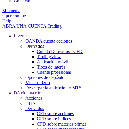
Contacto
Mi cuenta
Opere online
Help
ABRA UNA CUENTA
Trading
Invertir
OANDA cuenta acciones
Derivados
Cuenta Derivados - CFD
TradingView
Aplicación móvil
Tipos de interés
Cliente profesional
Opciones de depósito
MetaTrader 5
Descargar la aplicación o MT5
Dónde invertir
Acciones
ETFs
Derivados
CFD sobre acciones
CFD sobre índices
CFD sobre materias primas