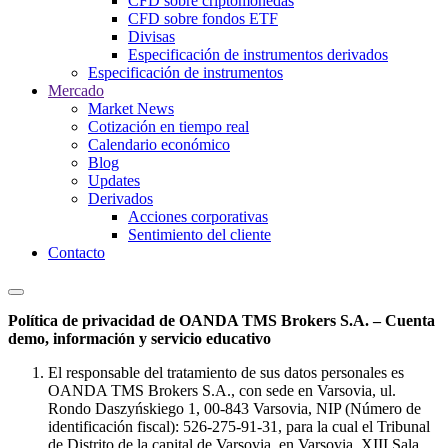
CFD sobre criptomonedas
CFD sobre fondos ETF
Divisas
Especificación de instrumentos derivados
Especificación de instrumentos
Mercado
Market News
Cotización en tiempo real
Calendario económico
Blog
Updates
Derivados
Acciones corporativas
Sentimiento del cliente
Contacto
Política de privacidad de OANDA TMS Brokers S.A. – Cuenta
demo, información y servicio educativo
El responsable del tratamiento de sus datos personales es
OANDA TMS Brokers S.A., con sede en Varsovia, ul.
Rondo Daszyńskiego 1, 00-843 Varsovia, NIP (Número de
identificación fiscal): 526-275-91-31, para la cual el Tribunal
de Distrito de la capital de Varsovia, en Varsovia, XIII Sala