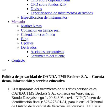
CFD sobre criptomonedas
CFD sobre fondos ETF
Divisas
Especificación de instrumentos derivados
Especificación de instrumentos
Mercado
Market News
Cotización en tiempo real
Calendario económico
Blog
Updates
Derivados
Acciones corporativas
Sentimiento del cliente
Contacto
Política de privacidad de OANDA TMS Brokers S.A. – Cuenta
demo, información y servicio educativo
El responsable del tratamiento de sus datos personales es
OANDA TMS Brokers S.A., con sede en Varsovia, ul.
Rondo Daszyńskiego 1, 00-843 Varsovia, NIP (Número de
identificación fiscal): 526-275-91-31, para la cual el Tribunal
de Distrito de la capital de Varsovia, en Varsovia, XIII Sala