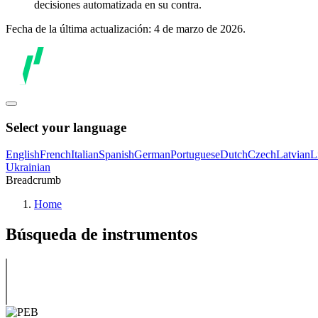
decisiones automatizada en su contra.
Fecha de la última actualización: 4 de marzo de 2026.
Select your language
English
French
Italian
Spanish
German
Portuguese
Dutch
Czech
Latvian
L
Ukrainian
Breadcrumb
Home
Búsqueda de instrumentos