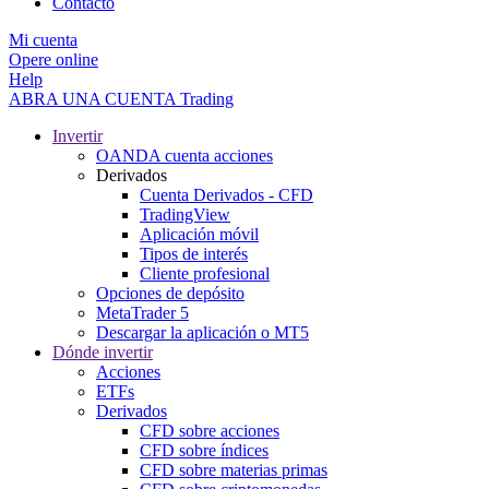
Contacto
Mi cuenta
Opere online
Help
ABRA UNA CUENTA
Trading
Invertir
OANDA cuenta acciones
Derivados
Cuenta Derivados - CFD
TradingView
Aplicación móvil
Tipos de interés
Cliente profesional
Opciones de depósito
MetaTrader 5
Descargar la aplicación o MT5
Dónde invertir
Acciones
ETFs
Derivados
CFD sobre acciones
CFD sobre índices
CFD sobre materias primas