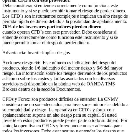
operan CFD´s con este proveedor.
Debe considerar si entiende correctamente como funciona este
instrumento y si se puede permitir tomar el riesgo de perder dinero.
Los CFD´s son instrumentos complejos e implican un alto riesgo de
perdida rápida de dinero debido a la posibilidad de apalancamiento.
76% de los inversores particulares pierden dinero
cuando operan CFD´s con este proveedor. Debe considerar si
entiende correctamente como funciona este instrumento y si se
puede permitir tomar el riesgo de perder dinero.
Advertencia: Invertir implica riesgos.
Acciones: riesgo 6/6. Este número es indicativo del riesgo del
producto, siendo 1/6 indicativo del menor riesgo y 6/6 del mayor
riesgo. La información sobre los riesgos derivados de los productos
así como sobre los costes y tarifas asociados con los diversos
servicios está disponible en la página web de OANDA TMS
Brokers dentro de la sección Documentos.
CFDs y Forex: son productos difíciles de entender. La CNMV
considera que no son adecuados para inversores minoristas debido a
su complejidad y riesgo. La operativa en CFD´s y forex con
apalancamiento supone un alto riesgo para su capital. Si usted
invierte en estos productos puede perder parte o todo su dinero. Por
tanto, la operativa en CFD´s y forex puede no ser adecuada para
todos los inversores. Debe estar seguro y entender los riesgos que