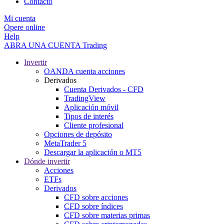
Contacto
Mi cuenta
Opere online
Help
ABRA UNA CUENTA
Trading
Invertir
OANDA cuenta acciones
Derivados
Cuenta Derivados - CFD
TradingView
Aplicación móvil
Tipos de interés
Cliente profesional
Opciones de depósito
MetaTrader 5
Descargar la aplicación o MT5
Dónde invertir
Acciones
ETFs
Derivados
CFD sobre acciones
CFD sobre índices
CFD sobre materias primas