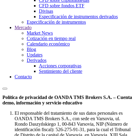
CFD sobre criptomonedas
CFD sobre fondos ETF
Divisas
Especificación de instrumentos derivados
Especificación de instrumentos
Mercado
Market News
Cotización en tiempo real
Calendario económico
Blog
Updates
Derivados
Acciones corporativas
Sentimiento del cliente
Contacto
Política de privacidad de OANDA TMS Brokers S.A. – Cuenta
demo, información y servicio educativo
El responsable del tratamiento de sus datos personales es
OANDA TMS Brokers S.A., con sede en Varsovia, ul.
Rondo Daszyńskiego 1, 00-843 Varsovia, NIP (Número de
identificación fiscal): 526-275-91-31, para la cual el Tribunal
de Distrito de la capital de Varsovia, en Varsovia, XIII Sala