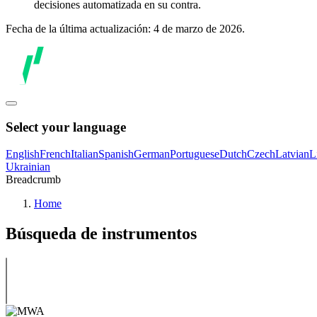
decisiones automatizada en su contra.
Fecha de la última actualización: 4 de marzo de 2026.
Select your language
English
French
Italian
Spanish
German
Portuguese
Dutch
Czech
Latvian
L
Ukrainian
Breadcrumb
Home
Búsqueda de instrumentos