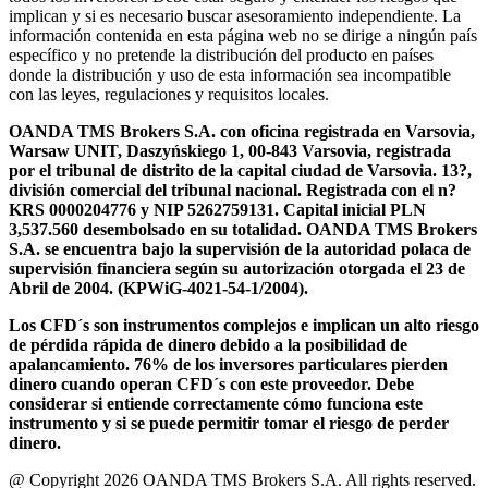
implican y si es necesario buscar asesoramiento independiente. La
información contenida en esta página web no se dirige a ningún país
específico y no pretende la distribución del producto en países
donde la distribución y uso de esta información sea incompatible
con las leyes, regulaciones y requisitos locales.
OANDA TMS Brokers S.A. con oficina registrada en Varsovia,
Warsaw UNIT, Daszyńskiego 1, 00-843 Varsovia, registrada
por el tribunal de distrito de la capital ciudad de Varsovia. 13?,
división comercial del tribunal nacional. Registrada con el n?
KRS 0000204776 y NIP 5262759131. Capital inicial PLN
3,537.560 desembolsado en su totalidad. OANDA TMS Brokers
S.A. se encuentra bajo la supervisión de la autoridad polaca de
supervisión financiera según su autorización otorgada el 23 de
Abril de 2004. (KPWiG-4021-54-1/2004).
Los CFD´s son instrumentos complejos e implican un alto riesgo
de pérdida rápida de dinero debido a la posibilidad de
apalancamiento. 76% de los inversores particulares pierden
dinero cuando operan CFD´s con este proveedor. Debe
considerar si entiende correctamente cómo funciona este
instrumento y si se puede permitir tomar el riesgo de perder
dinero.
@ Copyright 2026 OANDA TMS Brokers S.A. All rights reserved.