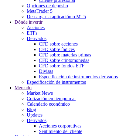
Cliente profesional
Opciones de depósito
MetaTrader 5
Descargar la aplicación o MT5
Dónde invertir
Acciones
ETFs
Derivados
CFD sobre acciones
CFD sobre índices
CFD sobre materias primas
CFD sobre criptomonedas
CFD sobre fondos ETF
Divisas
Especificación de instrumentos derivados
Especificación de instrumentos
Mercado
Market News
Cotización en tiempo real
Calendario económico
Blog
Updates
Derivados
Acciones corporativas
Sentimiento del cliente