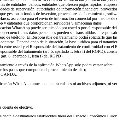
rías de entidades: bancos, entidades que ofrecen pagos rápidos, empresa
ridades de supervisión, autoridades de información financiera, proveed
s que gestionan fondos de inversión, proveedores de herramientas, softw
 Marco, así como para el envío de información comercial por medios de c
pp y entidades que proporcionan servidores y almacenan datos.
plicación WhatsApp puede ser iniciado por usted o por el responsable del
 consecuencia, sus datos personales pueden ser transmitidos al responsa
ro de teléfono. El Responsable del tratamiento podrá solicitarle que fa
l contacto. Dependiendo de la situación, la base jurídica para el tratami
rdo entre usted y el Responsable del tratamiento de conformidad con el
 responsable del tratamiento (art. 6, apartado 1, letra f) del RGPD), con
(art. 6, apartado 1, letra f) del RGPD).
atamiento a través de la aplicación WhatsApp solo podrá versar sobre:
 de los pasos que componen el procedimiento de alta);
o de OANDA.
licación WhatsApp nunca contendrá enlaces ni archivos adjuntos, ni vers
la cuenta de efectivo.
 es decir, a destinatarios establecidos fuera del Espacio Económico Eur