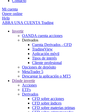
Contacto
Mi cuenta
Opere online
Help
ABRA UNA CUENTA
Trading
Invertir
OANDA cuenta acciones
Derivados
Cuenta Derivados - CFD
TradingView
Aplicación móvil
Tipos de interés
Cliente profesional
Opciones de depósito
MetaTrader 5
Descargar la aplicación o MT5
Dónde invertir
Acciones
ETFs
Derivados
CFD sobre acciones
CFD sobre índices
CFD sobre materias primas