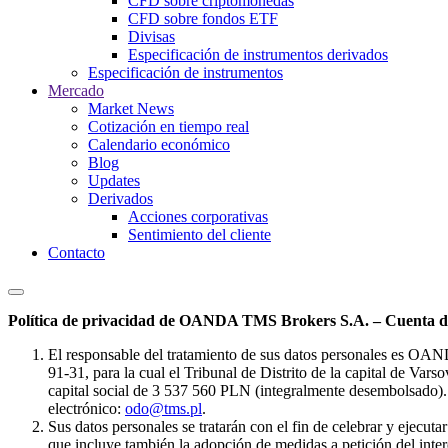
CFD sobre criptomonedas
CFD sobre fondos ETF
Divisas
Especificación de instrumentos derivados
Especificación de instrumentos
Mercado
Market News
Cotización en tiempo real
Calendario económico
Blog
Updates
Derivados
Acciones corporativas
Sentimiento del cliente
Contacto
Política de privacidad de OANDA TMS Brokers S.A. – Cuenta de
El responsable del tratamiento de sus datos personales es OA
91-31, para la cual el Tribunal de Distrito de la capital de Va
capital social de 3 537 560 PLN (integralmente desembolsado). 
electrónico:
odo@tms.pl
.
Sus datos personales se tratarán con el fin de celebrar y ejecut
que incluye también la adopción de medidas a petición del intere