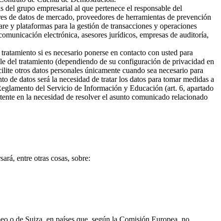
s del grupo empresarial al que pertenece el responsable del
ores de datos de mercado, proveedores de herramientas de prevención
are y plataformas para la gestión de transacciones y operaciones
omunicación electrónica, asesores jurídicos, empresas de auditoría,
 tratamiento si es necesario ponerse en contacto con usted para
ble del tratamiento (dependiendo de su configuración de privacidad en
cilite otros datos personales únicamente cuando sea necesario para
ento de datos será la necesidad de tratar los datos para tomar medidas a
 Reglamento del Servicio de Información y Educación (art. 6, apartado
sistente en la necesidad de resolver el asunto comunicado relacionado
ará, entre otras cosas, sobre:
opeo o de Suiza, en países que, según la Comisión Europea, no