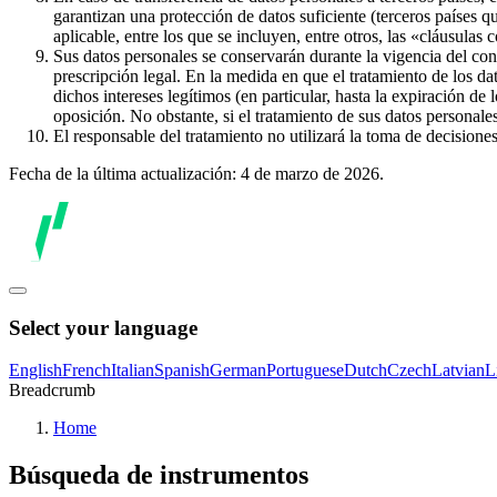
garantizan una protección de datos suficiente (terceros países q
aplicable, entre los que se incluyen, entre otros, las «cláusulas
Sus datos personales se conservarán durante la vigencia del con
prescripción legal. En la medida en que el tratamiento de los dat
dichos intereses legítimos (en particular, hasta la expiración de
oposición. No obstante, si el tratamiento de sus datos personal
El responsable del tratamiento no utilizará la toma de decision
Fecha de la última actualización: 4 de marzo de 2026.
Select your language
English
French
Italian
Spanish
German
Portuguese
Dutch
Czech
Latvian
L
Breadcrumb
Home
Búsqueda de instrumentos