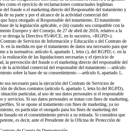
ales como el ejercicio de reclamaciones contractuales legítimas
 del fraude o el marketing directo del Responsable del tratamiento y
da de su parte y por el alcance de la actividad comercial del
 que haya otorgado al Responsable del tratamiento. El tratamiento
 base de la legislación aplicable, o (iii) cuando sea compatible con la
amento Europeo y del Consejo, de 27 de abril de 2016, relativo a la
l que se deroga la Directiva 95/46/CE, en lo sucesivo, «RGPD»).
del Contrato de Servicios de Información y Educación o del Contrato de
b. en la medida en que el tratamiento de datos sea necesario para que
me a la normativa: artículo 6, apartado 1, letra c), del RGPD; c. en la
la realización de las liquidaciones necesarias y el ejercicio de
 la prevención del fraude o el marketing directo del responsable del
to de la actividad comercial del responsable del tratamiento —artículo
tamiento sobre la base de su consentimiento —artículo 6, apartado 1,
nto sea necesario para la ejecución del Contrato de Servicios de
ión de dichos contratos (artículo 6, apartado 1, letra b) del RGPD),
tuación particular, al uso de sus datos personales si el responsable
s y servicios. Si sus datos personales se tratan con fines de marketing,
erfiles. Si se opone al tratamiento con fines de marketing, ya no
miento, en particular el otorgado para los fines de marketing del
nto basado en el consentimiento previo a su retirada. Si considera que
petente, es decir, ante el Presidente de la Oficina de Protección de
el Contrato de Cuenta de Demostración.