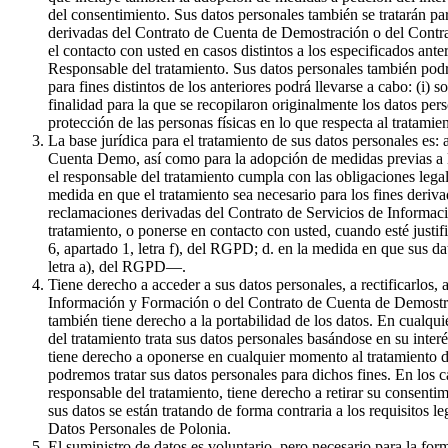
del consentimiento. Sus datos personales también se tratarán par
derivadas del Contrato de Cuenta de Demostración o del Contrat
el contacto con usted en casos distintos a los especificados ante
Responsable del tratamiento. Sus datos personales también podr
para fines distintos de los anteriores podrá llevarse a cabo: (i) 
finalidad para la que se recopilaron originalmente los datos pe
protección de las personas físicas en lo que respecta al tratami
La base jurídica para el tratamiento de sus datos personales es:
Cuenta Demo, así como para la adopción de medidas previas a la 
el responsable del tratamiento cumpla con las obligaciones legale
medida en que el tratamiento sea necesario para los fines derivad
reclamaciones derivadas del Contrato de Servicios de Informaci
tratamiento, o ponerse en contacto con usted, cuando esté justif
6, apartado 1, letra f), del RGPD; d. en la medida en que sus da
letra a), del RGPD—.
Tiene derecho a acceder a sus datos personales, a rectificarlos, 
Información y Formación o del Contrato de Cuenta de Demostració
también tiene derecho a la portabilidad de los datos. En cualqui
del tratamiento trata sus datos personales basándose en su inter
tiene derecho a oponerse en cualquier momento al tratamiento de
podremos tratar sus datos personales para dichos fines. En los c
responsable del tratamiento, tiene derecho a retirar su consenti
sus datos se están tratando de forma contraria a los requisitos l
Datos Personales de Polonia.
El suministro de datos es voluntario, pero necesario para la f