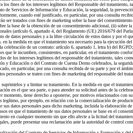
a los fines de los intereses legítimos del Responsable del tratamiento, t
o de Servicios de Información y Educación, la seguridad, la prevención
riormente, cuando esté justificado, en particular, por una consulta recibi
án ser tratados con fines de marketing sobre la base del consentimiento
sobre la base de la obtención de un consentimiento adicional, (ii) sobre la
rsonales (artículo 6, apartado 4, del Reglamento (UE) 2016/679 del Parl
ento de datos personales y a la libre circulación de estos datos y por e
 a. en la medida en que el tratamiento sea necesario para la ejecución 
celebración de un contrato: artículo 6, apartado 1, letra b) del RGPD; 
s que le incumben, consistentes, en particular, en el tratamiento confor
os de los intereses legítimos del responsable del tratamiento, tales como 
ón y Educación o del Contrato de Cuenta Demo celebrados, la seguridad,
icado, en particular, por una consulta recibida de su parte y por el ámbi
tos personales se traten con fines de marketing del responsable del tra
a suprimirlos y a limitar su tratamiento. En la medida en que el tratamie
n en el que sea parte, o para atender su solicitud antes de la celebrac
er momento, tiene derecho a oponerse, por motivos relacionados con su si
és legítimo, por ejemplo, en relación con la comercialización de producto
 sus datos personales para dicho marketing, incluida la elaboración de p
asos en que el tratamiento de sus datos personales se base en el consenti
miento en cualquier momento sin que ello afecte a la licitud del tratamie
egales, puede presentar una reclamación ante la autoridad de control com
ormalización del Contrato de Servicios de Información y Formación y d