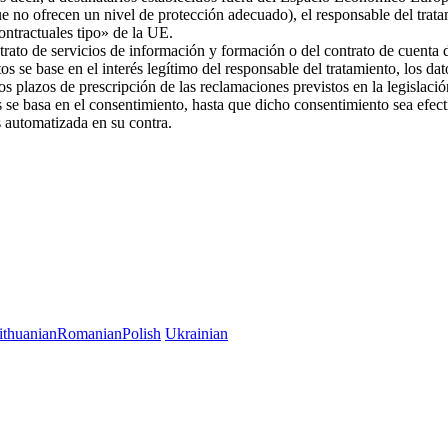
ue no ofrecen un nivel de protección adecuado), el responsable del trat
 contractuales tipo» de la UE.
trato de servicios de información y formación o del contrato de cuenta d
os se base en el interés legítimo del responsable del tratamiento, los da
 los plazos de prescripción de las reclamaciones previstos en la legislac
es se basa en el consentimiento, hasta que dicho consentimiento sea efec
es automatizada en su contra.
ithuanian
Romanian
Polish
Ukrainian