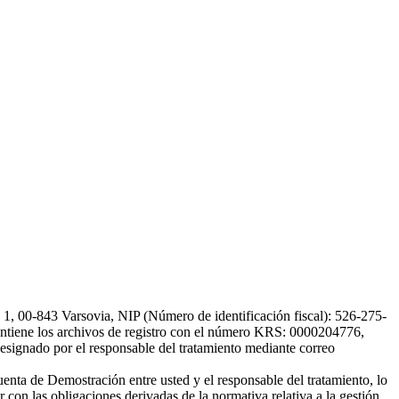
, 00-843 Varsovia, NIP (Número de identificación fiscal): 526-275-
, mantiene los archivos de registro con el número KRS: 0000204776,
esignado por el responsable del tratamiento mediante correo
uenta de Demostración entre usted y el responsable del tratamiento, lo
 con las obligaciones derivadas de la normativa relativa a la gestión