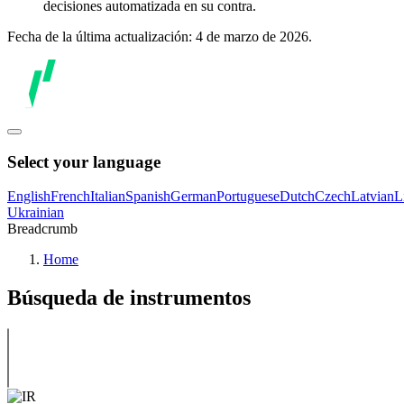
decisiones automatizada en su contra.
Fecha de la última actualización: 4 de marzo de 2026.
Select your language
English
French
Italian
Spanish
German
Portuguese
Dutch
Czech
Latvian
L
Ukrainian
Breadcrumb
Home
Búsqueda de instrumentos