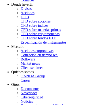
Contacto
Dónde invertir
Divisas
Acciones
ETFs
CFD sobre acciones
CFD sobre índices
CFD sobre materias primas
CFD sobre criptomonedas
CFD sobre fondos ETF
Especificación de instrumentos
Mercado
Acciones corporativas
Cotización en tiempo real
Rollovers
Market news
Client sentiment
Quiénes somos
OANDA Group
Career
Otros
Documentos
Novedades
Ciberseguridad
Noticias