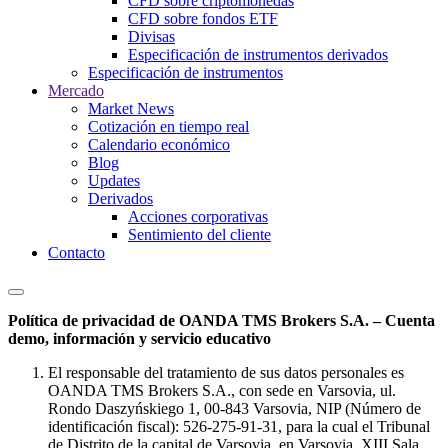
CFD sobre criptomonedas
CFD sobre fondos ETF
Divisas
Especificación de instrumentos derivados
Especificación de instrumentos
Mercado
Market News
Cotización en tiempo real
Calendario económico
Blog
Updates
Derivados
Acciones corporativas
Sentimiento del cliente
Contacto
Política de privacidad de OANDA TMS Brokers S.A. – Cuenta
demo, información y servicio educativo
El responsable del tratamiento de sus datos personales es
OANDA TMS Brokers S.A., con sede en Varsovia, ul.
Rondo Daszyńskiego 1, 00-843 Varsovia, NIP (Número de
identificación fiscal): 526-275-91-31, para la cual el Tribunal
de Distrito de la capital de Varsovia, en Varsovia, XIII Sala