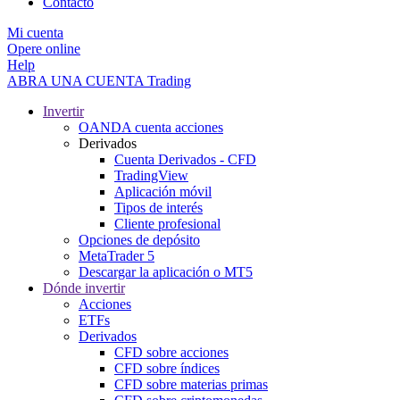
Contacto
Mi cuenta
Opere online
Help
ABRA UNA CUENTA
Trading
Invertir
OANDA cuenta acciones
Derivados
Cuenta Derivados - CFD
TradingView
Aplicación móvil
Tipos de interés
Cliente profesional
Opciones de depósito
MetaTrader 5
Descargar la aplicación o MT5
Dónde invertir
Acciones
ETFs
Derivados
CFD sobre acciones
CFD sobre índices
CFD sobre materias primas