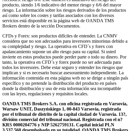
producto, siendo 1/6 indicativo del menor riesgo y 6/6 del mayor
riesgo. La información sobre los riesgos derivados de los productos
así como sobre los costes y tarifas asociados con los diversos
servicios está disponible en la página web de OANDA TMS
Brokers dentro de la sección Documentos.
CFDs y Forex: son productos difíciles de entender. La CNMV
considera que no son adecuados para inversores minoristas debido a
su complejidad y riesgo. La operativa en CFD´s y forex con
apalancamiento supone un alto riesgo para su capital. Si usted
invierte en estos productos puede perder parte o todo su dinero. Por
tanto, la operativa en CFD´s y forex puede no ser adecuada para
todos los inversores. Debe estar seguro y entender los riesgos que
implican y si es necesario buscar asesoramiento independiente. La
información contenida en esta página web no se dirige a ningún país
específico y no pretende la distribución del producto en países
donde la distribución y uso de esta información sea incompatible
con las leyes, regulaciones y requisitos locales.
OANDA TMS Brokers S.A. con oficina registrada en Varsovia,
Warsaw UNIT, Daszyńskiego 1, 00-843 Varsovia, registrada
por el tribunal de distrito de la capital ciudad de Varsovia. 13?,
división comercial del tribunal nacional. Registrada con el n?
KRS 0000204776 y NIP 5262759131. Capital inicial PLN
3,537.560 desembolsado en su totalidad. OANDA TMS Brokers