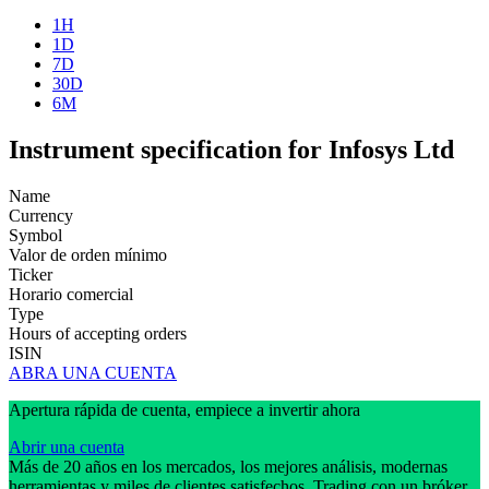
1H
1D
7D
30D
6M
Instrument specification for Infosys Ltd
Name
Currency
Symbol
Valor de orden mínimo
Ticker
Horario comercial
Type
Hours of accepting orders
ISIN
ABRA UNA CUENTA
Apertura rápida de cuenta, empiece a invertir ahora
Abrir una cuenta
Más de 20 años en los mercados, los mejores análisis, modernas
herramientas y miles de clientes satisfechos. Trading con un bróker