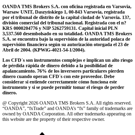
OANDA TMS Brokers S.A. con oficina registrada en Varsovia,
Warsaw UNIT, Daszyńskiego 1, 00-843 Varsovia, registrada
por el tribunal de distrito de la capital ciudad de Varsovia. 13?,
división comercial del tribunal nacional. Registrada con el n?
KRS 0000204776 y NIP 5262759131. Capital inicial PLN
3,537.560 desembolsado en su totalidad. OANDA TMS Brokers
S.A. se encuentra bajo la supervisión de la autoridad polaca de
supervisión financiera según su autorización otorgada el 23 de
Abril de 2004. (KPWiG-4021-54-1/2004).
Los CFD´s son instrumentos complejos e implican un alto riesgo
de pérdida rápida de dinero debido a la posibilidad de
apalancamiento. 76% de los inversores particulares pierden
dinero cuando operan CFD´s con este proveedor. Debe
considerar si entiende correctamente cómo funciona este
instrumento y si se puede permitir tomar el riesgo de perder
dinero.
@ Copyright 2026 OANDA TMS Brokers S.A. All rights reserved.
“OANDA”, “fxTrade” and OANDA’s “fx” family of trademarks are
owned by OANDA Corporation. All other trademarks appearing on
this website are the property of their respective owner.