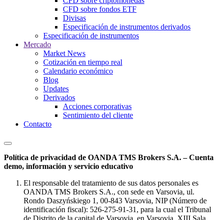
CFD sobre criptomonedas
CFD sobre fondos ETF
Divisas
Especificación de instrumentos derivados
Especificación de instrumentos
Mercado
Market News
Cotización en tiempo real
Calendario económico
Blog
Updates
Derivados
Acciones corporativas
Sentimiento del cliente
Contacto
Política de privacidad de OANDA TMS Brokers S.A. – Cuenta
demo, información y servicio educativo
El responsable del tratamiento de sus datos personales es
OANDA TMS Brokers S.A., con sede en Varsovia, ul.
Rondo Daszyńskiego 1, 00-843 Varsovia, NIP (Número de
identificación fiscal): 526-275-91-31, para la cual el Tribunal
de Distrito de la capital de Varsovia, en Varsovia, XIII Sala