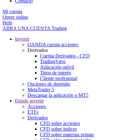
Contacto
Mi cuenta
Opere online
Help
ABRA UNA CUENTA
Trading
Invertir
OANDA cuenta acciones
Derivados
Cuenta Derivados - CFD
TradingView
Aplicación móvil
Tipos de interés
Cliente profesional
Opciones de depósito
MetaTrader 5
Descargar la aplicación o MT5
Dónde invertir
Acciones
ETFs
Derivados
CFD sobre acciones
CFD sobre índices
CFD sobre materias primas