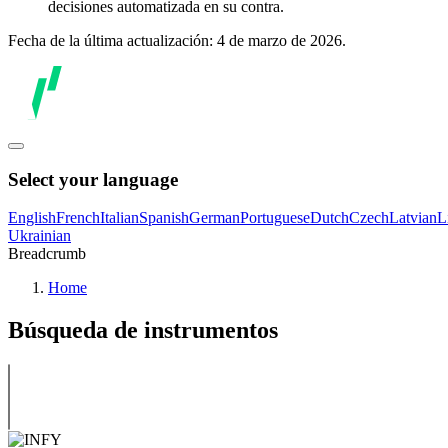
decisiones automatizada en su contra.
Fecha de la última actualización: 4 de marzo de 2026.
Select your language
English
French
Italian
Spanish
German
Portuguese
Dutch
Czech
Latvian
L
Ukrainian
Breadcrumb
Home
Búsqueda de instrumentos