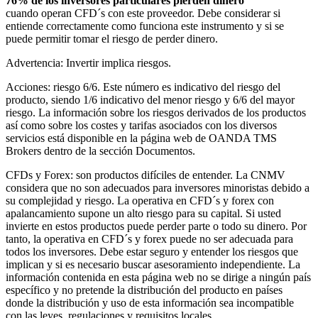
76% de los inversores particulares pierden dinero
cuando operan CFD´s con este proveedor. Debe considerar si
entiende correctamente como funciona este instrumento y si se
puede permitir tomar el riesgo de perder dinero.
Advertencia: Invertir implica riesgos.
Acciones: riesgo 6/6. Este número es indicativo del riesgo del
producto, siendo 1/6 indicativo del menor riesgo y 6/6 del mayor
riesgo. La información sobre los riesgos derivados de los productos
así como sobre los costes y tarifas asociados con los diversos
servicios está disponible en la página web de OANDA TMS
Brokers dentro de la sección Documentos.
CFDs y Forex: son productos difíciles de entender. La CNMV
considera que no son adecuados para inversores minoristas debido a
su complejidad y riesgo. La operativa en CFD´s y forex con
apalancamiento supone un alto riesgo para su capital. Si usted
invierte en estos productos puede perder parte o todo su dinero. Por
tanto, la operativa en CFD´s y forex puede no ser adecuada para
todos los inversores. Debe estar seguro y entender los riesgos que
implican y si es necesario buscar asesoramiento independiente. La
información contenida en esta página web no se dirige a ningún país
específico y no pretende la distribución del producto en países
donde la distribución y uso de esta información sea incompatible
con las leyes, regulaciones y requisitos locales.