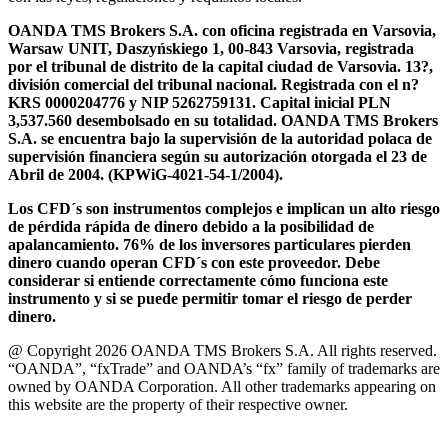
OANDA TMS Brokers S.A. con oficina registrada en Varsovia,
Warsaw UNIT, Daszyńskiego 1, 00-843 Varsovia, registrada
por el tribunal de distrito de la capital ciudad de Varsovia. 13?,
división comercial del tribunal nacional. Registrada con el n?
KRS 0000204776 y NIP 5262759131. Capital inicial PLN
3,537.560 desembolsado en su totalidad. OANDA TMS Brokers
S.A. se encuentra bajo la supervisión de la autoridad polaca de
supervisión financiera según su autorización otorgada el 23 de
Abril de 2004. (KPWiG-4021-54-1/2004).
Los CFD´s son instrumentos complejos e implican un alto riesgo
de pérdida rápida de dinero debido a la posibilidad de
apalancamiento. 76% de los inversores particulares pierden
dinero cuando operan CFD´s con este proveedor. Debe
considerar si entiende correctamente cómo funciona este
instrumento y si se puede permitir tomar el riesgo de perder
dinero.
@ Copyright 2026 OANDA TMS Brokers S.A. All rights reserved.
“OANDA”, “fxTrade” and OANDA’s “fx” family of trademarks are
owned by OANDA Corporation. All other trademarks appearing on
this website are the property of their respective owner.