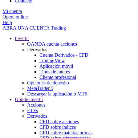
Contacto
Mi cuenta
Opere online
Help
ABRA UNA CUENTA
Trading
Invertir
OANDA cuenta acciones
Derivados
Cuenta Derivados - CFD
TradingView
Aplicación móvil
Tipos de interés
Cliente profesional
Opciones de depósito
MetaTrader 5
Descargar la aplicación o MT5
Dónde invertir
Acciones
ETFs
Derivados
CFD sobre acciones
CFD sobre índices
CFD sobre materias primas