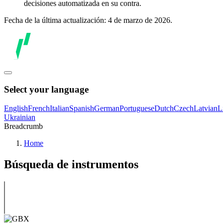
decisiones automatizada en su contra.
Fecha de la última actualización: 4 de marzo de 2026.
Select your language
English
French
Italian
Spanish
German
Portuguese
Dutch
Czech
Latvian
L
Ukrainian
Breadcrumb
Home
Búsqueda de instrumentos