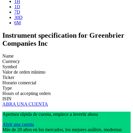
1H
1D
7D
30D
6M
Instrument specification for Greenbrier
Companies Inc
Name
Currency
Symbol
Valor de orden mínimo
Ticker
Horario comercial
Type
Hours of accepting orders
ISIN
ABRA UNA CUENTA
Apertura rápida de cuenta, empiece a invertir ahora
Abrir una cuenta
Más de 20 años en los mercados, los mejores análisis, modernas