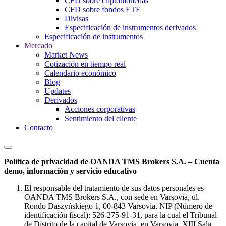
CFD sobre criptomonedas
CFD sobre fondos ETF
Divisas
Especificación de instrumentos derivados
Especificación de instrumentos
Mercado
Market News
Cotización en tiempo real
Calendario económico
Blog
Updates
Derivados
Acciones corporativas
Sentimiento del cliente
Contacto
Política de privacidad de OANDA TMS Brokers S.A. – Cuenta
demo, información y servicio educativo
El responsable del tratamiento de sus datos personales es
OANDA TMS Brokers S.A., con sede en Varsovia, ul.
Rondo Daszyńskiego 1, 00-843 Varsovia, NIP (Número de
identificación fiscal): 526-275-91-31, para la cual el Tribunal
de Distrito de la capital de Varsovia, en Varsovia, XIII Sala