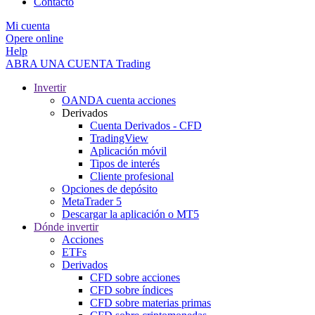
Contacto
Mi cuenta
Opere online
Help
ABRA UNA CUENTA
Trading
Invertir
OANDA cuenta acciones
Derivados
Cuenta Derivados - CFD
TradingView
Aplicación móvil
Tipos de interés
Cliente profesional
Opciones de depósito
MetaTrader 5
Descargar la aplicación o MT5
Dónde invertir
Acciones
ETFs
Derivados
CFD sobre acciones
CFD sobre índices
CFD sobre materias primas