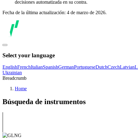
decisiones automatizada en su contra.
Fecha de la última actualización: 4 de marzo de 2026.
Select your language
English
French
Italian
Spanish
German
Portuguese
Dutch
Czech
Latvian
L
Ukrainian
Breadcrumb
Home
Búsqueda de instrumentos