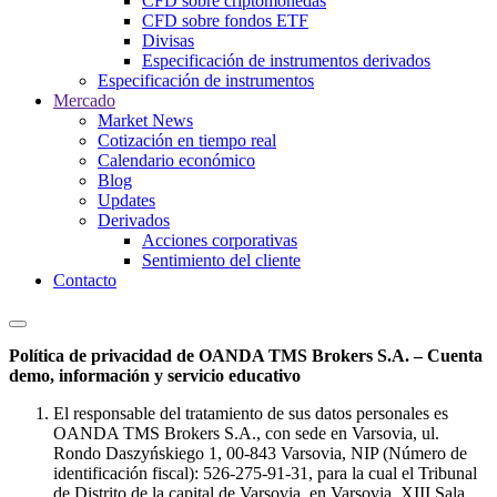
CFD sobre criptomonedas
CFD sobre fondos ETF
Divisas
Especificación de instrumentos derivados
Especificación de instrumentos
Mercado
Market News
Cotización en tiempo real
Calendario económico
Blog
Updates
Derivados
Acciones corporativas
Sentimiento del cliente
Contacto
Política de privacidad de OANDA TMS Brokers S.A. – Cuenta
demo, información y servicio educativo
El responsable del tratamiento de sus datos personales es
OANDA TMS Brokers S.A., con sede en Varsovia, ul.
Rondo Daszyńskiego 1, 00-843 Varsovia, NIP (Número de
identificación fiscal): 526-275-91-31, para la cual el Tribunal
de Distrito de la capital de Varsovia, en Varsovia, XIII Sala