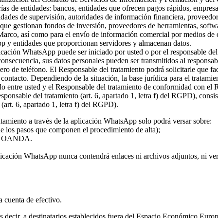
rías de entidades: bancos, entidades que ofrecen pagos rápidos, empresa
ridades de supervisión, autoridades de información financiera, proveed
s que gestionan fondos de inversión, proveedores de herramientas, softw
 Marco, así como para el envío de información comercial por medios de c
pp y entidades que proporcionan servidores y almacenan datos.
plicación WhatsApp puede ser iniciado por usted o por el responsable del
 consecuencia, sus datos personales pueden ser transmitidos al responsa
ro de teléfono. El Responsable del tratamiento podrá solicitarle que fa
l contacto. Dependiendo de la situación, la base jurídica para el tratami
rdo entre usted y el Responsable del tratamiento de conformidad con el
 responsable del tratamiento (art. 6, apartado 1, letra f) del RGPD), con
(art. 6, apartado 1, letra f) del RGPD).
atamiento a través de la aplicación WhatsApp solo podrá versar sobre:
 de los pasos que componen el procedimiento de alta);
o de OANDA.
licación WhatsApp nunca contendrá enlaces ni archivos adjuntos, ni vers
la cuenta de efectivo.
 es decir, a destinatarios establecidos fuera del Espacio Económico Eur