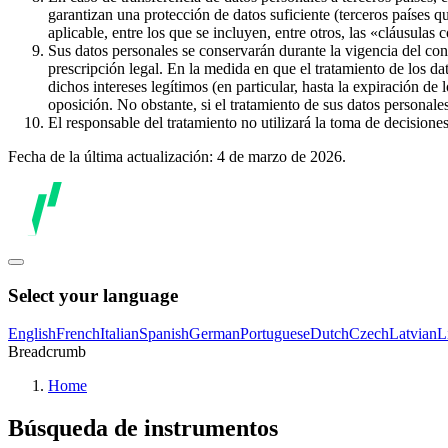
garantizan una protección de datos suficiente (terceros países q
aplicable, entre los que se incluyen, entre otros, las «cláusulas
Sus datos personales se conservarán durante la vigencia del con
prescripción legal. En la medida en que el tratamiento de los dat
dichos intereses legítimos (en particular, hasta la expiración de
oposición. No obstante, si el tratamiento de sus datos personal
El responsable del tratamiento no utilizará la toma de decision
Fecha de la última actualización: 4 de marzo de 2026.
Select your language
English
French
Italian
Spanish
German
Portuguese
Dutch
Czech
Latvian
L
Breadcrumb
Home
Búsqueda de instrumentos