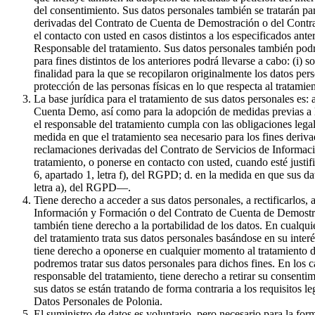
del consentimiento. Sus datos personales también se tratarán par
derivadas del Contrato de Cuenta de Demostración o del Contrat
el contacto con usted en casos distintos a los especificados ante
Responsable del tratamiento. Sus datos personales también podr
para fines distintos de los anteriores podrá llevarse a cabo: (i) 
finalidad para la que se recopilaron originalmente los datos pe
protección de las personas físicas en lo que respecta al tratami
La base jurídica para el tratamiento de sus datos personales es:
Cuenta Demo, así como para la adopción de medidas previas a la 
el responsable del tratamiento cumpla con las obligaciones legale
medida en que el tratamiento sea necesario para los fines derivad
reclamaciones derivadas del Contrato de Servicios de Informaci
tratamiento, o ponerse en contacto con usted, cuando esté justif
6, apartado 1, letra f), del RGPD; d. en la medida en que sus da
letra a), del RGPD—.
Tiene derecho a acceder a sus datos personales, a rectificarlos, 
Información y Formación o del Contrato de Cuenta de Demostració
también tiene derecho a la portabilidad de los datos. En cualqui
del tratamiento trata sus datos personales basándose en su inter
tiene derecho a oponerse en cualquier momento al tratamiento de
podremos tratar sus datos personales para dichos fines. En los c
responsable del tratamiento, tiene derecho a retirar su consenti
sus datos se están tratando de forma contraria a los requisitos l
Datos Personales de Polonia.
El suministro de datos es voluntario, pero necesario para la f