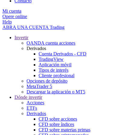
Contacto
Mi cuenta
Opere online
Help
ABRA UNA CUENTA
Trading
Invertir
OANDA cuenta acciones
Derivados
Cuenta Derivados - CFD
TradingView
Aplicación móvil
Tipos de interés
Cliente profesional
Opciones de depósito
MetaTrader 5
Descargar la aplicación o MT5
Dónde invertir
Acciones
ETFs
Derivados
CFD sobre acciones
CFD sobre índices
CFD sobre materias primas