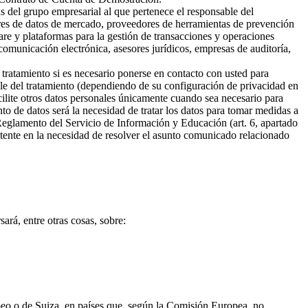
s del grupo empresarial al que pertenece el responsable del
ores de datos de mercado, proveedores de herramientas de prevención
are y plataformas para la gestión de transacciones y operaciones
omunicación electrónica, asesores jurídicos, empresas de auditoría,
 tratamiento si es necesario ponerse en contacto con usted para
ble del tratamiento (dependiendo de su configuración de privacidad en
cilite otros datos personales únicamente cuando sea necesario para
ento de datos será la necesidad de tratar los datos para tomar medidas a
 Reglamento del Servicio de Información y Educación (art. 6, apartado
sistente en la necesidad de resolver el asunto comunicado relacionado
ará, entre otras cosas, sobre:
opeo o de Suiza, en países que, según la Comisión Europea, no