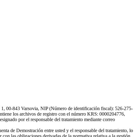
, 00-843 Varsovia, NIP (Número de identificación fiscal): 526-275-
, mantiene los archivos de registro con el número KRS: 0000204776,
esignado por el responsable del tratamiento mediante correo
uenta de Demostración entre usted y el responsable del tratamiento, lo
 con las obligaciones derivadas de la normativa relativa a la gestión