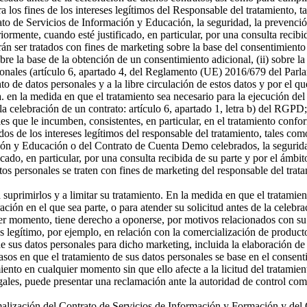
a los fines de los intereses legítimos del Responsable del tratamiento, t
o de Servicios de Información y Educación, la seguridad, la prevención
riormente, cuando esté justificado, en particular, por una consulta recibi
án ser tratados con fines de marketing sobre la base del consentimiento
sobre la base de la obtención de un consentimiento adicional, (ii) sobre la
rsonales (artículo 6, apartado 4, del Reglamento (UE) 2016/679 del Parl
ento de datos personales y a la libre circulación de estos datos y por e
 a. en la medida en que el tratamiento sea necesario para la ejecución 
celebración de un contrato: artículo 6, apartado 1, letra b) del RGPD; 
s que le incumben, consistentes, en particular, en el tratamiento confor
os de los intereses legítimos del responsable del tratamiento, tales como 
ón y Educación o del Contrato de Cuenta Demo celebrados, la seguridad,
icado, en particular, por una consulta recibida de su parte y por el ámbi
tos personales se traten con fines de marketing del responsable del tra
a suprimirlos y a limitar su tratamiento. En la medida en que el tratamie
n en el que sea parte, o para atender su solicitud antes de la celebrac
er momento, tiene derecho a oponerse, por motivos relacionados con su si
és legítimo, por ejemplo, en relación con la comercialización de producto
 sus datos personales para dicho marketing, incluida la elaboración de p
asos en que el tratamiento de sus datos personales se base en el consenti
miento en cualquier momento sin que ello afecte a la licitud del tratamie
egales, puede presentar una reclamación ante la autoridad de control com
ormalización del Contrato de Servicios de Información y Formación y d