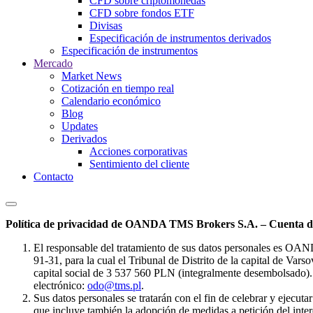
CFD sobre criptomonedas
CFD sobre fondos ETF
Divisas
Especificación de instrumentos derivados
Especificación de instrumentos
Mercado
Market News
Cotización en tiempo real
Calendario económico
Blog
Updates
Derivados
Acciones corporativas
Sentimiento del cliente
Contacto
Política de privacidad de OANDA TMS Brokers S.A. – Cuenta de
El responsable del tratamiento de sus datos personales es OA
91-31, para la cual el Tribunal de Distrito de la capital de Va
capital social de 3 537 560 PLN (integralmente desembolsado). 
electrónico:
odo@tms.pl
.
Sus datos personales se tratarán con el fin de celebrar y ejecut
que incluye también la adopción de medidas a petición del intere