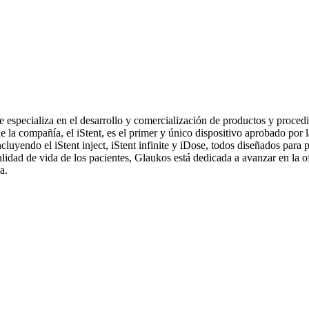
 especializa en el desarrollo y comercialización de productos y proced
de la compañía, el iStent, es el primer y único dispositivo aprobado por
uyendo el iStent inject, iStent infinite y iDose, todos diseñados para 
dad de vida de los pacientes, Glaukos está dedicada a avanzar en la ofta
a.