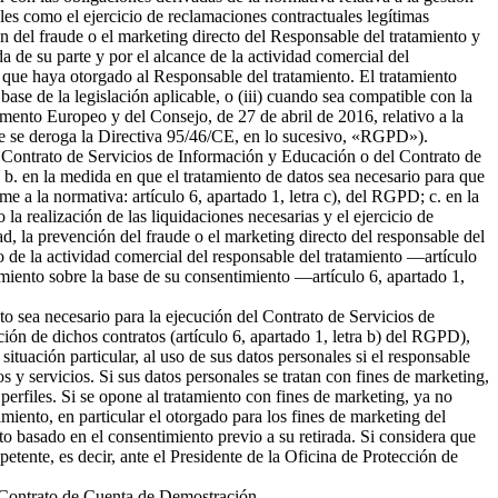
ales como el ejercicio de reclamaciones contractuales legítimas
 del fraude o el marketing directo del Responsable del tratamiento y
da de su parte y por el alcance de la actividad comercial del
 que haya otorgado al Responsable del tratamiento. El tratamiento
 base de la legislación aplicable, o (iii) cuando sea compatible con la
amento Europeo y del Consejo, de 27 de abril de 2016, relativo a la
l que se deroga la Directiva 95/46/CE, en lo sucesivo, «RGPD»).
del Contrato de Servicios de Información y Educación o del Contrato de
b. en la medida en que el tratamiento de datos sea necesario para que
me a la normativa: artículo 6, apartado 1, letra c), del RGPD; c. en la
la realización de las liquidaciones necesarias y el ejercicio de
 la prevención del fraude o el marketing directo del responsable del
to de la actividad comercial del responsable del tratamiento —artículo
tamiento sobre la base de su consentimiento —artículo 6, apartado 1,
nto sea necesario para la ejecución del Contrato de Servicios de
ión de dichos contratos (artículo 6, apartado 1, letra b) del RGPD),
tuación particular, al uso de sus datos personales si el responsable
s y servicios. Si sus datos personales se tratan con fines de marketing,
erfiles. Si se opone al tratamiento con fines de marketing, ya no
miento, en particular el otorgado para los fines de marketing del
nto basado en el consentimiento previo a su retirada. Si considera que
petente, es decir, ante el Presidente de la Oficina de Protección de
el Contrato de Cuenta de Demostración.