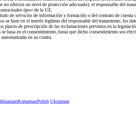
ue no ofrecen un nivel de protección adecuado), el responsable del trat
 contractuales tipo» de la UE.
trato de servicios de información y formación o del contrato de cuenta d
os se base en el interés legítimo del responsable del tratamiento, los da
 los plazos de prescripción de las reclamaciones previstos en la legislac
es se basa en el consentimiento, hasta que dicho consentimiento sea efec
es automatizada en su contra.
ithuanian
Romanian
Polish
Ukrainian