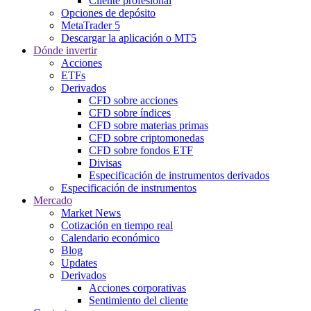
Cliente profesional
Opciones de depósito
MetaTrader 5
Descargar la aplicación o MT5
Dónde invertir
Acciones
ETFs
Derivados
CFD sobre acciones
CFD sobre índices
CFD sobre materias primas
CFD sobre criptomonedas
CFD sobre fondos ETF
Divisas
Especificación de instrumentos derivados
Especificación de instrumentos
Mercado
Market News
Cotización en tiempo real
Calendario económico
Blog
Updates
Derivados
Acciones corporativas
Sentimiento del cliente