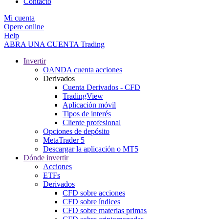
Contacto
Mi cuenta
Opere online
Help
ABRA UNA CUENTA
Trading
Invertir
OANDA cuenta acciones
Derivados
Cuenta Derivados - CFD
TradingView
Aplicación móvil
Tipos de interés
Cliente profesional
Opciones de depósito
MetaTrader 5
Descargar la aplicación o MT5
Dónde invertir
Acciones
ETFs
Derivados
CFD sobre acciones
CFD sobre índices
CFD sobre materias primas