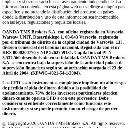
implican y si es necesario buscar asesoramiento independiente. La
información contenida en esta página web no se dirige a ningún país
específico y no pretende la distribución del producto en países
donde la distribución y uso de esta información sea incompatible
con las leyes, regulaciones y requisitos locales.
OANDA TMS Brokers S.A. con oficina registrada en Varsovia,
Warsaw UNIT, Daszyńskiego 1, 00-843 Varsovia, registrada
por el tribunal de distrito de la capital ciudad de Varsovia. 13?,
división comercial del tribunal nacional. Registrada con el n?
KRS 0000204776 y NIP 5262759131. Capital inicial PLN
3,537.560 desembolsado en su totalidad. OANDA TMS Brokers
S.A. se encuentra bajo la supervisión de la autoridad polaca de
supervisión financiera según su autorización otorgada el 23 de
Abril de 2004. (KPWiG-4021-54-1/2004).
Los CFD´s son instrumentos complejos e implican un alto riesgo
de pérdida rápida de dinero debido a la posibilidad de
apalancamiento. 76% de los inversores particulares pierden
dinero cuando operan CFD´s con este proveedor. Debe
considerar si entiende correctamente cómo funciona este
instrumento y si se puede permitir tomar el riesgo de perder
dinero.
@ Copyright 2026 OANDA TMS Brokers S.A. All rights reserved.