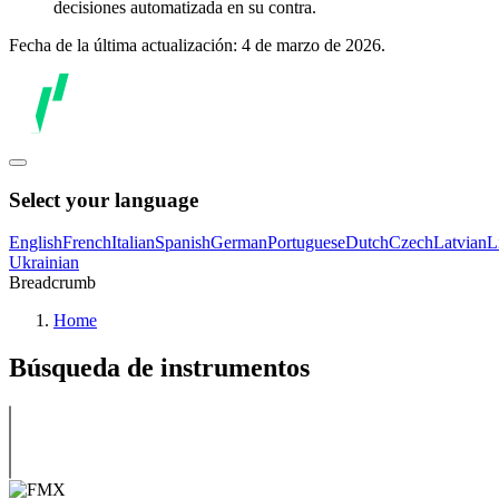
decisiones automatizada en su contra.
Fecha de la última actualización: 4 de marzo de 2026.
Select your language
English
French
Italian
Spanish
German
Portuguese
Dutch
Czech
Latvian
L
Ukrainian
Breadcrumb
Home
Búsqueda de instrumentos