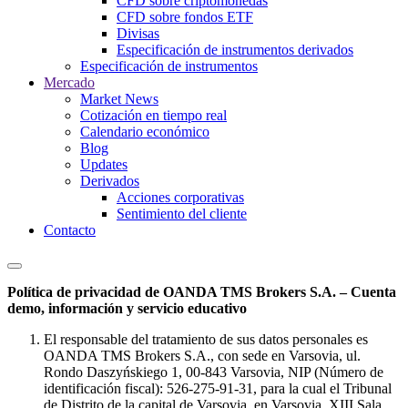
CFD sobre criptomonedas
CFD sobre fondos ETF
Divisas
Especificación de instrumentos derivados
Especificación de instrumentos
Mercado
Market News
Cotización en tiempo real
Calendario económico
Blog
Updates
Derivados
Acciones corporativas
Sentimiento del cliente
Contacto
Política de privacidad de OANDA TMS Brokers S.A. – Cuenta
demo, información y servicio educativo
El responsable del tratamiento de sus datos personales es
OANDA TMS Brokers S.A., con sede en Varsovia, ul.
Rondo Daszyńskiego 1, 00-843 Varsovia, NIP (Número de
identificación fiscal): 526-275-91-31, para la cual el Tribunal
de Distrito de la capital de Varsovia, en Varsovia, XIII Sala