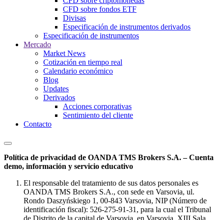
CFD sobre criptomonedas
CFD sobre fondos ETF
Divisas
Especificación de instrumentos derivados
Especificación de instrumentos
Mercado
Market News
Cotización en tiempo real
Calendario económico
Blog
Updates
Derivados
Acciones corporativas
Sentimiento del cliente
Contacto
Política de privacidad de OANDA TMS Brokers S.A. – Cuenta
demo, información y servicio educativo
El responsable del tratamiento de sus datos personales es
OANDA TMS Brokers S.A., con sede en Varsovia, ul.
Rondo Daszyńskiego 1, 00-843 Varsovia, NIP (Número de
identificación fiscal): 526-275-91-31, para la cual el Tribunal
de Distrito de la capital de Varsovia, en Varsovia, XIII Sala