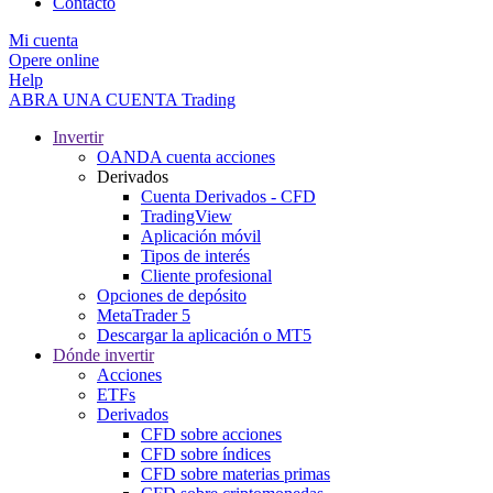
Contacto
Mi cuenta
Opere online
Help
ABRA UNA CUENTA
Trading
Invertir
OANDA cuenta acciones
Derivados
Cuenta Derivados - CFD
TradingView
Aplicación móvil
Tipos de interés
Cliente profesional
Opciones de depósito
MetaTrader 5
Descargar la aplicación o MT5
Dónde invertir
Acciones
ETFs
Derivados
CFD sobre acciones
CFD sobre índices
CFD sobre materias primas