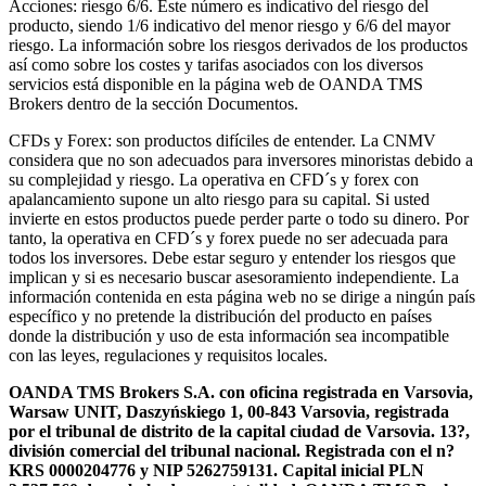
Acciones: riesgo 6/6. Este número es indicativo del riesgo del
producto, siendo 1/6 indicativo del menor riesgo y 6/6 del mayor
riesgo. La información sobre los riesgos derivados de los productos
así como sobre los costes y tarifas asociados con los diversos
servicios está disponible en la página web de OANDA TMS
Brokers dentro de la sección Documentos.
CFDs y Forex: son productos difíciles de entender. La CNMV
considera que no son adecuados para inversores minoristas debido a
su complejidad y riesgo. La operativa en CFD´s y forex con
apalancamiento supone un alto riesgo para su capital. Si usted
invierte en estos productos puede perder parte o todo su dinero. Por
tanto, la operativa en CFD´s y forex puede no ser adecuada para
todos los inversores. Debe estar seguro y entender los riesgos que
implican y si es necesario buscar asesoramiento independiente. La
información contenida en esta página web no se dirige a ningún país
específico y no pretende la distribución del producto en países
donde la distribución y uso de esta información sea incompatible
con las leyes, regulaciones y requisitos locales.
OANDA TMS Brokers S.A. con oficina registrada en Varsovia,
Warsaw UNIT, Daszyńskiego 1, 00-843 Varsovia, registrada
por el tribunal de distrito de la capital ciudad de Varsovia. 13?,
división comercial del tribunal nacional. Registrada con el n?
KRS 0000204776 y NIP 5262759131. Capital inicial PLN