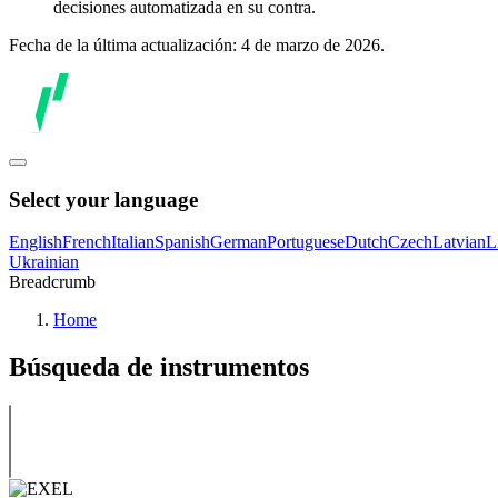
decisiones automatizada en su contra.
Fecha de la última actualización: 4 de marzo de 2026.
Select your language
English
French
Italian
Spanish
German
Portuguese
Dutch
Czech
Latvian
L
Ukrainian
Breadcrumb
Home
Búsqueda de instrumentos