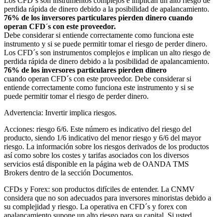
Los CFD´s son instrumentos complejos e implican un alto riesgo de
perdida rápida de dinero debido a la posibilidad de apalancamiento.
76% de los inversores particulares pierden dinero cuando
operan CFD´s con este proveedor.
Debe considerar si entiende correctamente como funciona este
instrumento y si se puede permitir tomar el riesgo de perder dinero.
Los CFD´s son instrumentos complejos e implican un alto riesgo de
perdida rápida de dinero debido a la posibilidad de apalancamiento.
76% de los inversores particulares pierden dinero
cuando operan CFD´s con este proveedor. Debe considerar si
entiende correctamente como funciona este instrumento y si se
puede permitir tomar el riesgo de perder dinero.
Advertencia: Invertir implica riesgos.
Acciones: riesgo 6/6. Este número es indicativo del riesgo del
producto, siendo 1/6 indicativo del menor riesgo y 6/6 del mayor
riesgo. La información sobre los riesgos derivados de los productos
así como sobre los costes y tarifas asociados con los diversos
servicios está disponible en la página web de OANDA TMS
Brokers dentro de la sección Documentos.
CFDs y Forex: son productos difíciles de entender. La CNMV
considera que no son adecuados para inversores minoristas debido a
su complejidad y riesgo. La operativa en CFD´s y forex con
apalancamiento supone un alto riesgo para su capital. Si usted