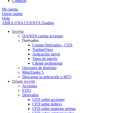
Contacto
Mi cuenta
Opere online
Help
ABRA UNA CUENTA
Trading
Invertir
OANDA cuenta acciones
Derivados
Cuenta Derivados - CFD
TradingView
Aplicación móvil
Tipos de interés
Cliente profesional
Opciones de depósito
MetaTrader 5
Descargar la aplicación o MT5
Dónde invertir
Acciones
ETFs
Derivados
CFD sobre acciones
CFD sobre índices
CFD sobre materias primas