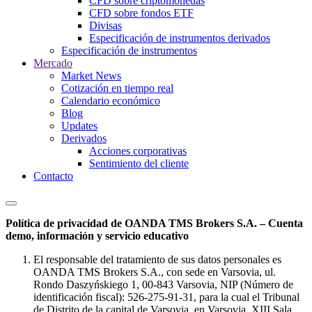
CFD sobre criptomonedas
CFD sobre fondos ETF
Divisas
Especificación de instrumentos derivados
Especificación de instrumentos
Mercado
Market News
Cotización en tiempo real
Calendario económico
Blog
Updates
Derivados
Acciones corporativas
Sentimiento del cliente
Contacto
Política de privacidad de OANDA TMS Brokers S.A. – Cuenta
demo, información y servicio educativo
El responsable del tratamiento de sus datos personales es
OANDA TMS Brokers S.A., con sede en Varsovia, ul.
Rondo Daszyńskiego 1, 00-843 Varsovia, NIP (Número de
identificación fiscal): 526-275-91-31, para la cual el Tribunal
de Distrito de la capital de Varsovia, en Varsovia, XIII Sala