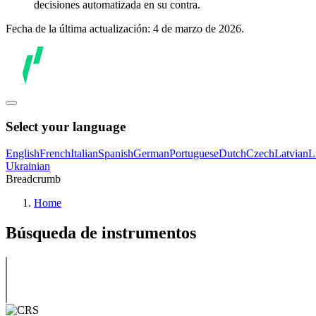
decisiones automatizada en su contra.
Fecha de la última actualización: 4 de marzo de 2026.
Select your language
English
French
Italian
Spanish
German
Portuguese
Dutch
Czech
Latvian
L
Ukrainian
Breadcrumb
Home
Búsqueda de instrumentos