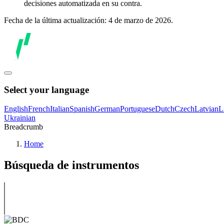
decisiones automatizada en su contra.
Fecha de la última actualización: 4 de marzo de 2026.
Select your language
English
French
Italian
Spanish
German
Portuguese
Dutch
Czech
Latvian
L
Ukrainian
Breadcrumb
Home
Búsqueda de instrumentos