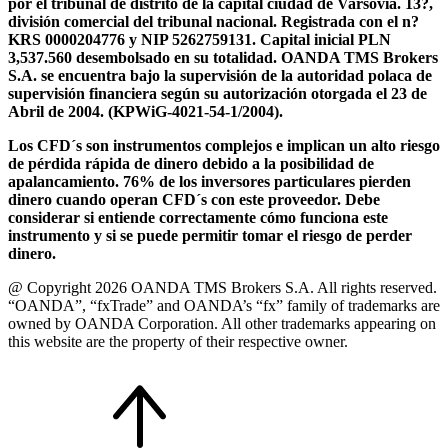
por el tribunal de distrito de la capital ciudad de Varsovia. 13?,
división comercial del tribunal nacional. Registrada con el n?
KRS 0000204776 y NIP 5262759131. Capital inicial PLN
3,537.560 desembolsado en su totalidad. OANDA TMS Brokers
S.A. se encuentra bajo la supervisión de la autoridad polaca de
supervisión financiera según su autorización otorgada el 23 de
Abril de 2004. (KPWiG-4021-54-1/2004).
Los CFD´s son instrumentos complejos e implican un alto riesgo
de pérdida rápida de dinero debido a la posibilidad de
apalancamiento. 76% de los inversores particulares pierden
dinero cuando operan CFD´s con este proveedor. Debe
considerar si entiende correctamente cómo funciona este
instrumento y si se puede permitir tomar el riesgo de perder
dinero.
@ Copyright 2026 OANDA TMS Brokers S.A. All rights reserved.
“OANDA”, “fxTrade” and OANDA’s “fx” family of trademarks are
owned by OANDA Corporation. All other trademarks appearing on
this website are the property of their respective owner.