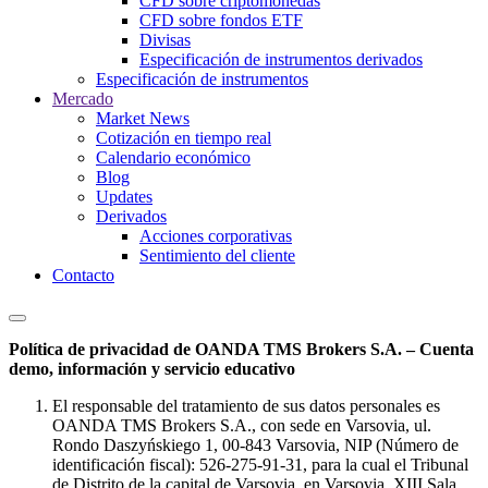
CFD sobre criptomonedas
CFD sobre fondos ETF
Divisas
Especificación de instrumentos derivados
Especificación de instrumentos
Mercado
Market News
Cotización en tiempo real
Calendario económico
Blog
Updates
Derivados
Acciones corporativas
Sentimiento del cliente
Contacto
Política de privacidad de OANDA TMS Brokers S.A. – Cuenta
demo, información y servicio educativo
El responsable del tratamiento de sus datos personales es
OANDA TMS Brokers S.A., con sede en Varsovia, ul.
Rondo Daszyńskiego 1, 00-843 Varsovia, NIP (Número de
identificación fiscal): 526-275-91-31, para la cual el Tribunal
de Distrito de la capital de Varsovia, en Varsovia, XIII Sala