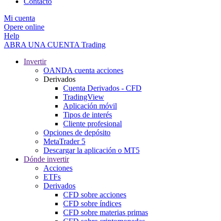
Contacto
Mi cuenta
Opere online
Help
ABRA UNA CUENTA
Trading
Invertir
OANDA cuenta acciones
Derivados
Cuenta Derivados - CFD
TradingView
Aplicación móvil
Tipos de interés
Cliente profesional
Opciones de depósito
MetaTrader 5
Descargar la aplicación o MT5
Dónde invertir
Acciones
ETFs
Derivados
CFD sobre acciones
CFD sobre índices
CFD sobre materias primas