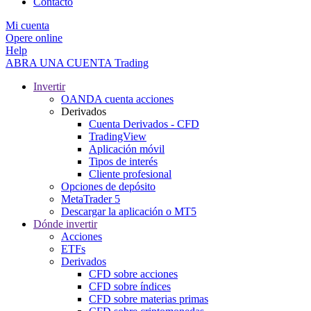
Contacto
Mi cuenta
Opere online
Help
ABRA UNA CUENTA
Trading
Invertir
OANDA cuenta acciones
Derivados
Cuenta Derivados - CFD
TradingView
Aplicación móvil
Tipos de interés
Cliente profesional
Opciones de depósito
MetaTrader 5
Descargar la aplicación o MT5
Dónde invertir
Acciones
ETFs
Derivados
CFD sobre acciones
CFD sobre índices
CFD sobre materias primas