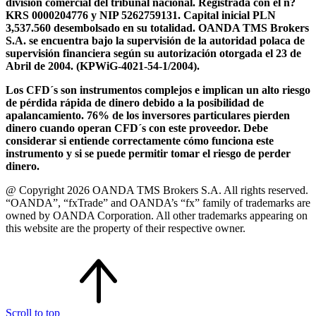
división comercial del tribunal nacional. Registrada con el n?
KRS 0000204776 y NIP 5262759131. Capital inicial PLN
3,537.560 desembolsado en su totalidad. OANDA TMS Brokers
S.A. se encuentra bajo la supervisión de la autoridad polaca de
supervisión financiera según su autorización otorgada el 23 de
Abril de 2004. (KPWiG-4021-54-1/2004).
Los CFD´s son instrumentos complejos e implican un alto riesgo
de pérdida rápida de dinero debido a la posibilidad de
apalancamiento. 76% de los inversores particulares pierden
dinero cuando operan CFD´s con este proveedor. Debe
considerar si entiende correctamente cómo funciona este
instrumento y si se puede permitir tomar el riesgo de perder
dinero.
@ Copyright 2026 OANDA TMS Brokers S.A. All rights reserved.
“OANDA”, “fxTrade” and OANDA’s “fx” family of trademarks are
owned by OANDA Corporation. All other trademarks appearing on
this website are the property of their respective owner.
Scroll to top