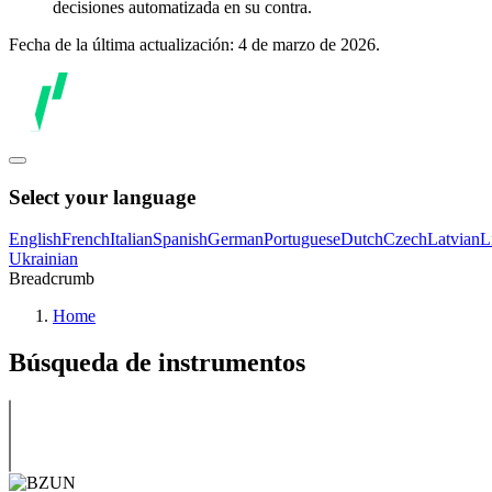
decisiones automatizada en su contra.
Fecha de la última actualización: 4 de marzo de 2026.
Select your language
English
French
Italian
Spanish
German
Portuguese
Dutch
Czech
Latvian
L
Ukrainian
Breadcrumb
Home
Búsqueda de instrumentos