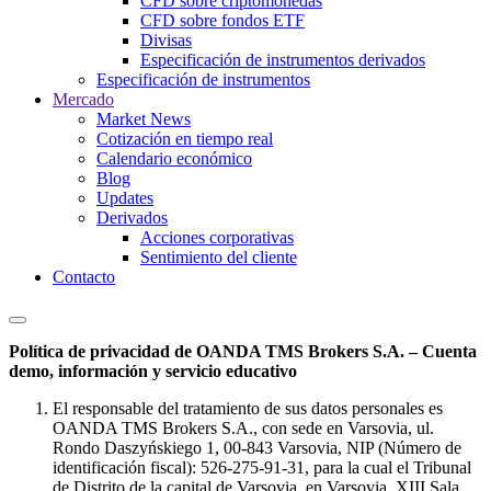
CFD sobre criptomonedas
CFD sobre fondos ETF
Divisas
Especificación de instrumentos derivados
Especificación de instrumentos
Mercado
Market News
Cotización en tiempo real
Calendario económico
Blog
Updates
Derivados
Acciones corporativas
Sentimiento del cliente
Contacto
Política de privacidad de OANDA TMS Brokers S.A. – Cuenta
demo, información y servicio educativo
El responsable del tratamiento de sus datos personales es
OANDA TMS Brokers S.A., con sede en Varsovia, ul.
Rondo Daszyńskiego 1, 00-843 Varsovia, NIP (Número de
identificación fiscal): 526-275-91-31, para la cual el Tribunal
de Distrito de la capital de Varsovia, en Varsovia, XIII Sala