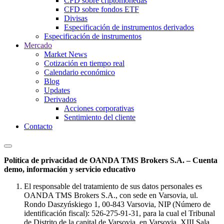
CFD sobre criptomonedas
CFD sobre fondos ETF
Divisas
Especificación de instrumentos derivados
Especificación de instrumentos
Mercado
Market News
Cotización en tiempo real
Calendario económico
Blog
Updates
Derivados
Acciones corporativas
Sentimiento del cliente
Contacto
Política de privacidad de OANDA TMS Brokers S.A. – Cuenta
demo, información y servicio educativo
El responsable del tratamiento de sus datos personales es
OANDA TMS Brokers S.A., con sede en Varsovia, ul.
Rondo Daszyńskiego 1, 00-843 Varsovia, NIP (Número de
identificación fiscal): 526-275-91-31, para la cual el Tribunal
de Distrito de la capital de Varsovia, en Varsovia, XIII Sala