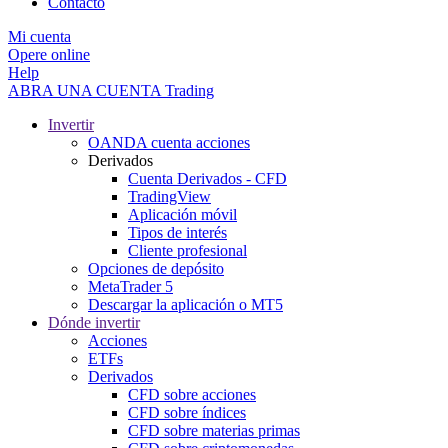
Contacto
Mi cuenta
Opere online
Help
ABRA UNA CUENTA
Trading
Invertir
OANDA cuenta acciones
Derivados
Cuenta Derivados - CFD
TradingView
Aplicación móvil
Tipos de interés
Cliente profesional
Opciones de depósito
MetaTrader 5
Descargar la aplicación o MT5
Dónde invertir
Acciones
ETFs
Derivados
CFD sobre acciones
CFD sobre índices
CFD sobre materias primas