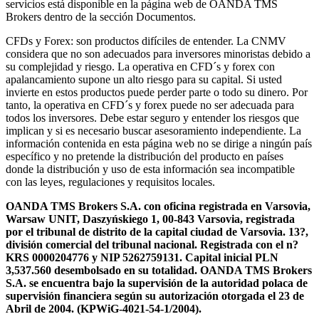
servicios está disponible en la página web de OANDA TMS
Brokers dentro de la sección Documentos.
CFDs y Forex: son productos difíciles de entender. La CNMV
considera que no son adecuados para inversores minoristas debido a
su complejidad y riesgo. La operativa en CFD´s y forex con
apalancamiento supone un alto riesgo para su capital. Si usted
invierte en estos productos puede perder parte o todo su dinero. Por
tanto, la operativa en CFD´s y forex puede no ser adecuada para
todos los inversores. Debe estar seguro y entender los riesgos que
implican y si es necesario buscar asesoramiento independiente. La
información contenida en esta página web no se dirige a ningún país
específico y no pretende la distribución del producto en países
donde la distribución y uso de esta información sea incompatible
con las leyes, regulaciones y requisitos locales.
OANDA TMS Brokers S.A. con oficina registrada en Varsovia,
Warsaw UNIT, Daszyńskiego 1, 00-843 Varsovia, registrada
por el tribunal de distrito de la capital ciudad de Varsovia. 13?,
división comercial del tribunal nacional. Registrada con el n?
KRS 0000204776 y NIP 5262759131. Capital inicial PLN
3,537.560 desembolsado en su totalidad. OANDA TMS Brokers
S.A. se encuentra bajo la supervisión de la autoridad polaca de
supervisión financiera según su autorización otorgada el 23 de
Abril de 2004. (KPWiG-4021-54-1/2004).