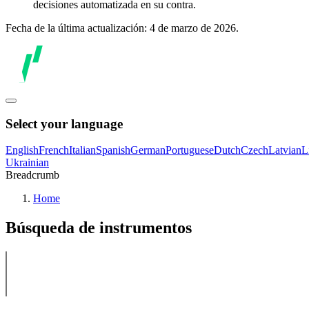
decisiones automatizada en su contra.
Fecha de la última actualización: 4 de marzo de 2026.
Select your language
English
French
Italian
Spanish
German
Portuguese
Dutch
Czech
Latvian
L
Ukrainian
Breadcrumb
Home
Búsqueda de instrumentos