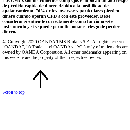
Los CFD´s son instrumentos complejos e implican un alto riesgo
de pérdida rápida de dinero debido a la posibilidad de
apalancamiento. 76% de los inversores particulares pierden
dinero cuando operan CFD´s con este proveedor. Debe
considerar si entiende correctamente cómo funciona este
instrumento y si se puede permitir tomar el riesgo de perder
dinero.
@ Copyright 2026 OANDA TMS Brokers S.A. All rights reserved.
“OANDA”, “fxTrade” and OANDA’s “fx” family of trademarks are
owned by OANDA Corporation. All other trademarks appearing on
this website are the property of their respective owner.
Scroll to top