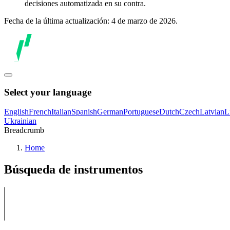
decisiones automatizada en su contra.
Fecha de la última actualización: 4 de marzo de 2026.
Select your language
English
French
Italian
Spanish
German
Portuguese
Dutch
Czech
Latvian
L
Ukrainian
Breadcrumb
Home
Búsqueda de instrumentos