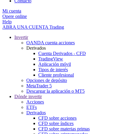
Contacto
Mi cuenta
Opere online
Help
ABRA UNA CUENTA
Trading
Invertir
OANDA cuenta acciones
Derivados
Cuenta Derivados - CFD
TradingView
Aplicación móvil
Tipos de interés
Cliente profesional
Opciones de depósito
MetaTrader 5
Descargar la aplicación o MT5
Dónde invertir
Acciones
ETFs
Derivados
CFD sobre acciones
CFD sobre índices
CFD sobre materias primas