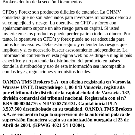
Brokers dentro de la sección Documentos.
CFDs y Forex: son productos difíciles de entender. La CNMV
considera que no son adecuados para inversores minoristas debido a
su complejidad y riesgo. La operativa en CFD´s y forex con
apalancamiento supone un alto riesgo para su capital. Si usted
invierte en estos productos puede perder parte o todo su dinero. Por
tanto, la operativa en CFD´s y forex puede no ser adecuada para
todos los inversores. Debe estar seguro y entender los riesgos que
implican y si es necesario buscar asesoramiento independiente. La
información contenida en esta página web no se dirige a ningún país
específico y no pretende la distribución del producto en países
donde la distribución y uso de esta información sea incompatible
con las leyes, regulaciones y requisitos locales.
OANDA TMS Brokers S.A. con oficina registrada en Varsovia,
Warsaw UNIT, Daszyńskiego 1, 00-843 Varsovia, registrada
por el tribunal de distrito de la capital ciudad de Varsovia. 13?,
división comercial del tribunal nacional. Registrada con el n?
KRS 0000204776 y NIP 5262759131. Capital inicial PLN
3,537.560 desembolsado en su totalidad. OANDA TMS Brokers
S.A. se encuentra bajo la supervisión de la autoridad polaca de
supervisión financiera según su autorización otorgada el 23 de
Abril de 2004. (KPWiG-4021-54-1/2004).