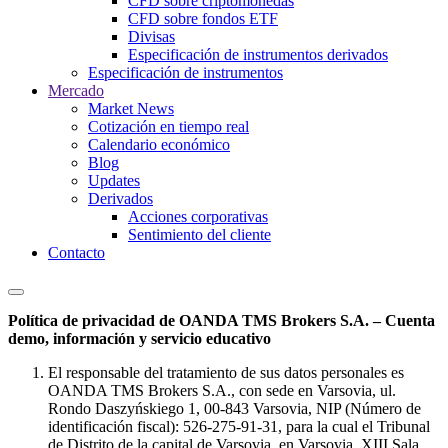
CFD sobre criptomonedas
CFD sobre fondos ETF
Divisas
Especificación de instrumentos derivados
Especificación de instrumentos
Mercado
Market News
Cotización en tiempo real
Calendario económico
Blog
Updates
Derivados
Acciones corporativas
Sentimiento del cliente
Contacto
Política de privacidad de OANDA TMS Brokers S.A. – Cuenta
demo, información y servicio educativo
El responsable del tratamiento de sus datos personales es
OANDA TMS Brokers S.A., con sede en Varsovia, ul.
Rondo Daszyńskiego 1, 00-843 Varsovia, NIP (Número de
identificación fiscal): 526-275-91-31, para la cual el Tribunal
de Distrito de la capital de Varsovia, en Varsovia, XIII Sala