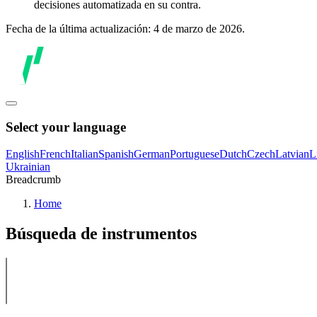
decisiones automatizada en su contra.
Fecha de la última actualización: 4 de marzo de 2026.
Select your language
English
French
Italian
Spanish
German
Portuguese
Dutch
Czech
Latvian
L
Ukrainian
Breadcrumb
Home
Búsqueda de instrumentos