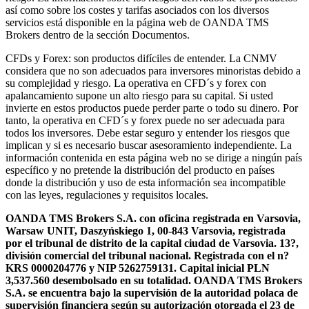
así como sobre los costes y tarifas asociados con los diversos
servicios está disponible en la página web de OANDA TMS
Brokers dentro de la sección Documentos.
CFDs y Forex: son productos difíciles de entender. La CNMV
considera que no son adecuados para inversores minoristas debido a
su complejidad y riesgo. La operativa en CFD´s y forex con
apalancamiento supone un alto riesgo para su capital. Si usted
invierte en estos productos puede perder parte o todo su dinero. Por
tanto, la operativa en CFD´s y forex puede no ser adecuada para
todos los inversores. Debe estar seguro y entender los riesgos que
implican y si es necesario buscar asesoramiento independiente. La
información contenida en esta página web no se dirige a ningún país
específico y no pretende la distribución del producto en países
donde la distribución y uso de esta información sea incompatible
con las leyes, regulaciones y requisitos locales.
OANDA TMS Brokers S.A. con oficina registrada en Varsovia,
Warsaw UNIT, Daszyńskiego 1, 00-843 Varsovia, registrada
por el tribunal de distrito de la capital ciudad de Varsovia. 13?,
división comercial del tribunal nacional. Registrada con el n?
KRS 0000204776 y NIP 5262759131. Capital inicial PLN
3,537.560 desembolsado en su totalidad. OANDA TMS Brokers
S.A. se encuentra bajo la supervisión de la autoridad polaca de
supervisión financiera según su autorización otorgada el 23 de