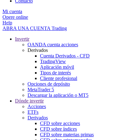
Contacto
Mi cuenta
Opere online
Help
ABRA UNA CUENTA
Trading
Invertir
OANDA cuenta acciones
Derivados
Cuenta Derivados - CFD
TradingView
Aplicación móvil
Tipos de interés
Cliente profesional
Opciones de depósito
MetaTrader 5
Descargar la aplicación o MT5
Dónde invertir
Acciones
ETFs
Derivados
CFD sobre acciones
CFD sobre índices
CFD sobre materias primas