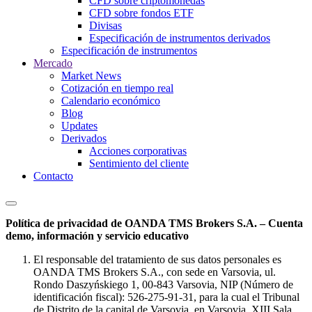
CFD sobre criptomonedas
CFD sobre fondos ETF
Divisas
Especificación de instrumentos derivados
Especificación de instrumentos
Mercado
Market News
Cotización en tiempo real
Calendario económico
Blog
Updates
Derivados
Acciones corporativas
Sentimiento del cliente
Contacto
Política de privacidad de OANDA TMS Brokers S.A. – Cuenta
demo, información y servicio educativo
El responsable del tratamiento de sus datos personales es
OANDA TMS Brokers S.A., con sede en Varsovia, ul.
Rondo Daszyńskiego 1, 00-843 Varsovia, NIP (Número de
identificación fiscal): 526-275-91-31, para la cual el Tribunal
de Distrito de la capital de Varsovia, en Varsovia, XIII Sala