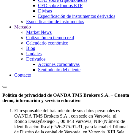
CFD sobre criptomonedas
CFD sobre fondos ETF
Divisas
Especificación de instrumentos derivados
Especificación de instrumentos
Mercado
Market News
Cotización en tiempo real
Calendario económico
Blog
Updates
Derivados
Acciones corporativas
Sentimiento del cliente
Contacto
Política de privacidad de OANDA TMS Brokers S.A. – Cuenta
demo, información y servicio educativo
El responsable del tratamiento de sus datos personales es
OANDA TMS Brokers S.A., con sede en Varsovia, ul.
Rondo Daszyńskiego 1, 00-843 Varsovia, NIP (Número de
identificación fiscal): 526-275-91-31, para la cual el Tribunal
de Distrito de la capital de Varsovia, en Varsovia, XIII Sala