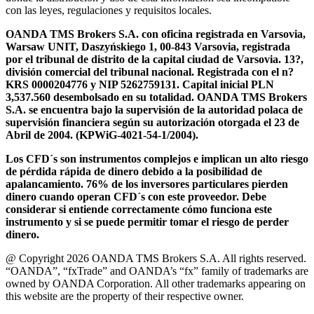
con las leyes, regulaciones y requisitos locales.
OANDA TMS Brokers S.A. con oficina registrada en Varsovia,
Warsaw UNIT, Daszyńskiego 1, 00-843 Varsovia, registrada
por el tribunal de distrito de la capital ciudad de Varsovia. 13?,
división comercial del tribunal nacional. Registrada con el n?
KRS 0000204776 y NIP 5262759131. Capital inicial PLN
3,537.560 desembolsado en su totalidad. OANDA TMS Brokers
S.A. se encuentra bajo la supervisión de la autoridad polaca de
supervisión financiera según su autorización otorgada el 23 de
Abril de 2004. (KPWiG-4021-54-1/2004).
Los CFD´s son instrumentos complejos e implican un alto riesgo
de pérdida rápida de dinero debido a la posibilidad de
apalancamiento. 76% de los inversores particulares pierden
dinero cuando operan CFD´s con este proveedor. Debe
considerar si entiende correctamente cómo funciona este
instrumento y si se puede permitir tomar el riesgo de perder
dinero.
@ Copyright 2026 OANDA TMS Brokers S.A. All rights reserved.
“OANDA”, “fxTrade” and OANDA’s “fx” family of trademarks are
owned by OANDA Corporation. All other trademarks appearing on
this website are the property of their respective owner.