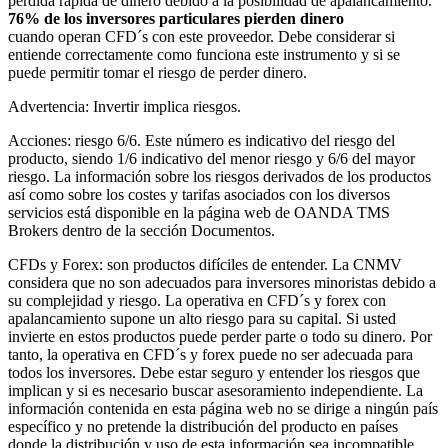
perdida rápida de dinero debido a la posibilidad de apalancamiento.
76% de los inversores particulares pierden dinero
cuando operan CFD´s con este proveedor. Debe considerar si
entiende correctamente como funciona este instrumento y si se
puede permitir tomar el riesgo de perder dinero.
Advertencia: Invertir implica riesgos.
Acciones: riesgo 6/6. Este número es indicativo del riesgo del
producto, siendo 1/6 indicativo del menor riesgo y 6/6 del mayor
riesgo. La información sobre los riesgos derivados de los productos
así como sobre los costes y tarifas asociados con los diversos
servicios está disponible en la página web de OANDA TMS
Brokers dentro de la sección Documentos.
CFDs y Forex: son productos difíciles de entender. La CNMV
considera que no son adecuados para inversores minoristas debido a
su complejidad y riesgo. La operativa en CFD´s y forex con
apalancamiento supone un alto riesgo para su capital. Si usted
invierte en estos productos puede perder parte o todo su dinero. Por
tanto, la operativa en CFD´s y forex puede no ser adecuada para
todos los inversores. Debe estar seguro y entender los riesgos que
implican y si es necesario buscar asesoramiento independiente. La
información contenida en esta página web no se dirige a ningún país
específico y no pretende la distribución del producto en países
donde la distribución y uso de esta información sea incompatible