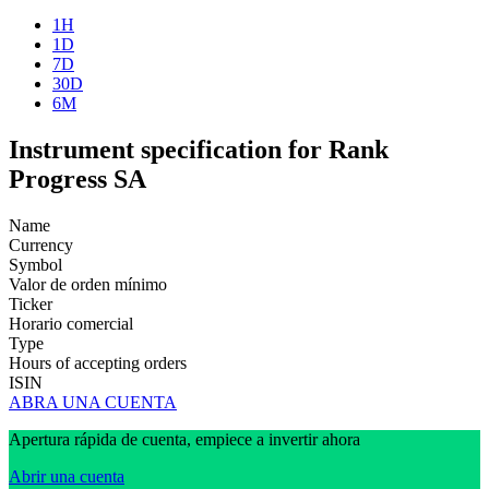
1H
1D
7D
30D
6M
Instrument specification for Rank
Progress SA
Name
Currency
Symbol
Valor de orden mínimo
Ticker
Horario comercial
Type
Hours of accepting orders
ISIN
ABRA UNA CUENTA
Apertura rápida de cuenta, empiece a invertir ahora
Abrir una cuenta