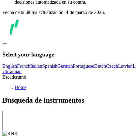
decisiones automatizada en su contra.
Fecha de la última actualización: 4 de marzo de 2026.
Select your language
English
French
Italian
Spanish
German
Portuguese
Dutch
Czech
Latvian
L
Ukrainian
Breadcrumb
Home
Búsqueda de instrumentos