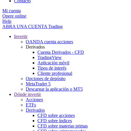
Contacto
Mi cuenta
Opere online
Help
ABRA UNA CUENTA
Trading
Invertir
OANDA cuenta acciones
Derivados
Cuenta Derivados - CFD
TradingView
Aplicación móvil
Tipos de interés
Cliente profesional
Opciones de depósito
MetaTrader 5
Descargar la aplicación o MT5
Dónde invertir
Acciones
ETFs
Derivados
CFD sobre acciones
CFD sobre índices
CFD sobre materias primas