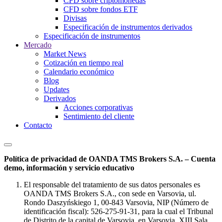
CFD sobre criptomonedas
CFD sobre fondos ETF
Divisas
Especificación de instrumentos derivados
Especificación de instrumentos
Mercado
Market News
Cotización en tiempo real
Calendario económico
Blog
Updates
Derivados
Acciones corporativas
Sentimiento del cliente
Contacto
Política de privacidad de OANDA TMS Brokers S.A. – Cuenta
demo, información y servicio educativo
El responsable del tratamiento de sus datos personales es
OANDA TMS Brokers S.A., con sede en Varsovia, ul.
Rondo Daszyńskiego 1, 00-843 Varsovia, NIP (Número de
identificación fiscal): 526-275-91-31, para la cual el Tribunal
de Distrito de la capital de Varsovia, en Varsovia, XIII Sala