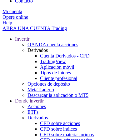
Contacto
Mi cuenta
Opere online
Help
ABRA UNA CUENTA
Trading
Invertir
OANDA cuenta acciones
Derivados
Cuenta Derivados - CFD
TradingView
Aplicación móvil
Tipos de interés
Cliente profesional
Opciones de depósito
MetaTrader 5
Descargar la aplicación o MT5
Dónde invertir
Acciones
ETFs
Derivados
CFD sobre acciones
CFD sobre índices
CFD sobre materias primas