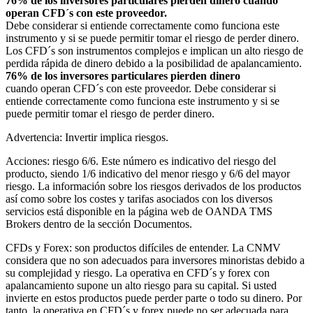
76% de los inversores particulares pierden dinero cuando
operan CFD´s con este proveedor.
Debe considerar si entiende correctamente como funciona este
instrumento y si se puede permitir tomar el riesgo de perder dinero.
Los CFD´s son instrumentos complejos e implican un alto riesgo de
perdida rápida de dinero debido a la posibilidad de apalancamiento.
76% de los inversores particulares pierden dinero
cuando operan CFD´s con este proveedor. Debe considerar si
entiende correctamente como funciona este instrumento y si se
puede permitir tomar el riesgo de perder dinero.
Advertencia: Invertir implica riesgos.
Acciones: riesgo 6/6. Este número es indicativo del riesgo del
producto, siendo 1/6 indicativo del menor riesgo y 6/6 del mayor
riesgo. La información sobre los riesgos derivados de los productos
así como sobre los costes y tarifas asociados con los diversos
servicios está disponible en la página web de OANDA TMS
Brokers dentro de la sección Documentos.
CFDs y Forex: son productos difíciles de entender. La CNMV
considera que no son adecuados para inversores minoristas debido a
su complejidad y riesgo. La operativa en CFD´s y forex con
apalancamiento supone un alto riesgo para su capital. Si usted
invierte en estos productos puede perder parte o todo su dinero. Por
tanto, la operativa en CFD´s y forex puede no ser adecuada para