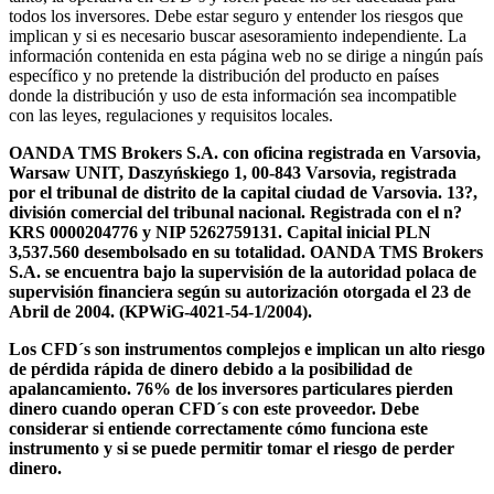
todos los inversores. Debe estar seguro y entender los riesgos que
implican y si es necesario buscar asesoramiento independiente. La
información contenida en esta página web no se dirige a ningún país
específico y no pretende la distribución del producto en países
donde la distribución y uso de esta información sea incompatible
con las leyes, regulaciones y requisitos locales.
OANDA TMS Brokers S.A. con oficina registrada en Varsovia,
Warsaw UNIT, Daszyńskiego 1, 00-843 Varsovia, registrada
por el tribunal de distrito de la capital ciudad de Varsovia. 13?,
división comercial del tribunal nacional. Registrada con el n?
KRS 0000204776 y NIP 5262759131. Capital inicial PLN
3,537.560 desembolsado en su totalidad. OANDA TMS Brokers
S.A. se encuentra bajo la supervisión de la autoridad polaca de
supervisión financiera según su autorización otorgada el 23 de
Abril de 2004. (KPWiG-4021-54-1/2004).
Los CFD´s son instrumentos complejos e implican un alto riesgo
de pérdida rápida de dinero debido a la posibilidad de
apalancamiento. 76% de los inversores particulares pierden
dinero cuando operan CFD´s con este proveedor. Debe
considerar si entiende correctamente cómo funciona este
instrumento y si se puede permitir tomar el riesgo de perder
dinero.