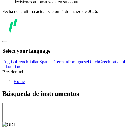
decisiones automatizada en su contra.
Fecha de la última actualización: 4 de marzo de 2026.
Select your language
English
French
Italian
Spanish
German
Portuguese
Dutch
Czech
Latvian
L
Ukrainian
Breadcrumb
Home
Búsqueda de instrumentos