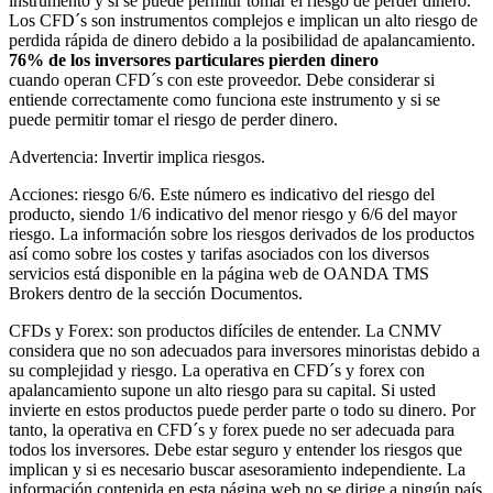
instrumento y si se puede permitir tomar el riesgo de perder dinero.
Los CFD´s son instrumentos complejos e implican un alto riesgo de
perdida rápida de dinero debido a la posibilidad de apalancamiento.
76% de los inversores particulares pierden dinero
cuando operan CFD´s con este proveedor. Debe considerar si
entiende correctamente como funciona este instrumento y si se
puede permitir tomar el riesgo de perder dinero.
Advertencia: Invertir implica riesgos.
Acciones: riesgo 6/6. Este número es indicativo del riesgo del
producto, siendo 1/6 indicativo del menor riesgo y 6/6 del mayor
riesgo. La información sobre los riesgos derivados de los productos
así como sobre los costes y tarifas asociados con los diversos
servicios está disponible en la página web de OANDA TMS
Brokers dentro de la sección Documentos.
CFDs y Forex: son productos difíciles de entender. La CNMV
considera que no son adecuados para inversores minoristas debido a
su complejidad y riesgo. La operativa en CFD´s y forex con
apalancamiento supone un alto riesgo para su capital. Si usted
invierte en estos productos puede perder parte o todo su dinero. Por
tanto, la operativa en CFD´s y forex puede no ser adecuada para
todos los inversores. Debe estar seguro y entender los riesgos que
implican y si es necesario buscar asesoramiento independiente. La
información contenida en esta página web no se dirige a ningún país