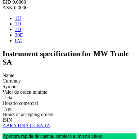
BID
0.0000
ASK
0.0000
1H
1D
7D
30D
6M
Instrument specification for MW Trade
SA
Name
Currency
Symbol
Valor de orden mínimo
Ticker
Horario comercial
Type
Hours of accepting orders
ISIN
ABRA UNA CUENTA
Apertura rápida de cuenta, empiece a invertir ahora