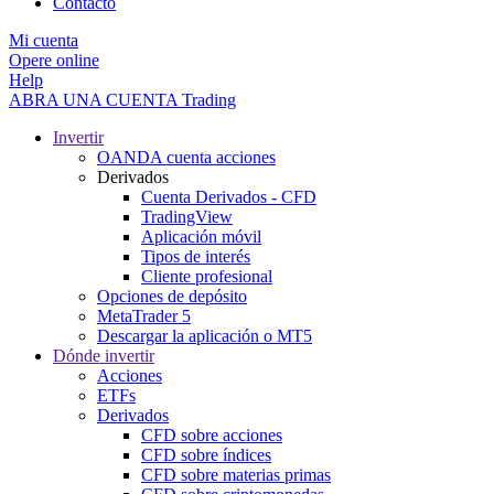
Contacto
Mi cuenta
Opere online
Help
ABRA UNA CUENTA
Trading
Invertir
OANDA cuenta acciones
Derivados
Cuenta Derivados - CFD
TradingView
Aplicación móvil
Tipos de interés
Cliente profesional
Opciones de depósito
MetaTrader 5
Descargar la aplicación o MT5
Dónde invertir
Acciones
ETFs
Derivados
CFD sobre acciones
CFD sobre índices
CFD sobre materias primas