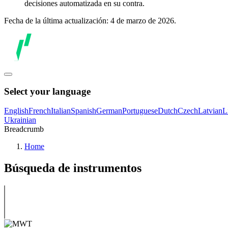
decisiones automatizada en su contra.
Fecha de la última actualización: 4 de marzo de 2026.
Select your language
English
French
Italian
Spanish
German
Portuguese
Dutch
Czech
Latvian
L
Ukrainian
Breadcrumb
Home
Búsqueda de instrumentos