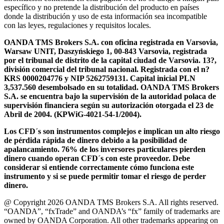
específico y no pretende la distribución del producto en países
donde la distribución y uso de esta información sea incompatible
con las leyes, regulaciones y requisitos locales.
OANDA TMS Brokers S.A. con oficina registrada en Varsovia,
Warsaw UNIT, Daszyńskiego 1, 00-843 Varsovia, registrada
por el tribunal de distrito de la capital ciudad de Varsovia. 13?,
división comercial del tribunal nacional. Registrada con el n?
KRS 0000204776 y NIP 5262759131. Capital inicial PLN
3,537.560 desembolsado en su totalidad. OANDA TMS Brokers
S.A. se encuentra bajo la supervisión de la autoridad polaca de
supervisión financiera según su autorización otorgada el 23 de
Abril de 2004. (KPWiG-4021-54-1/2004).
Los CFD´s son instrumentos complejos e implican un alto riesgo
de pérdida rápida de dinero debido a la posibilidad de
apalancamiento. 76% de los inversores particulares pierden
dinero cuando operan CFD´s con este proveedor. Debe
considerar si entiende correctamente cómo funciona este
instrumento y si se puede permitir tomar el riesgo de perder
dinero.
@ Copyright 2026 OANDA TMS Brokers S.A. All rights reserved.
“OANDA”, “fxTrade” and OANDA’s “fx” family of trademarks are
owned by OANDA Corporation. All other trademarks appearing on