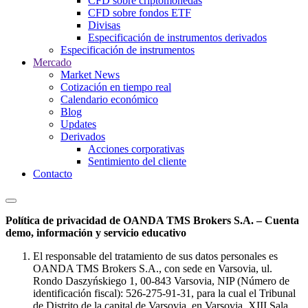
CFD sobre criptomonedas
CFD sobre fondos ETF
Divisas
Especificación de instrumentos derivados
Especificación de instrumentos
Mercado
Market News
Cotización en tiempo real
Calendario económico
Blog
Updates
Derivados
Acciones corporativas
Sentimiento del cliente
Contacto
Política de privacidad de OANDA TMS Brokers S.A. – Cuenta
demo, información y servicio educativo
El responsable del tratamiento de sus datos personales es
OANDA TMS Brokers S.A., con sede en Varsovia, ul.
Rondo Daszyńskiego 1, 00-843 Varsovia, NIP (Número de
identificación fiscal): 526-275-91-31, para la cual el Tribunal
de Distrito de la capital de Varsovia, en Varsovia, XIII Sala