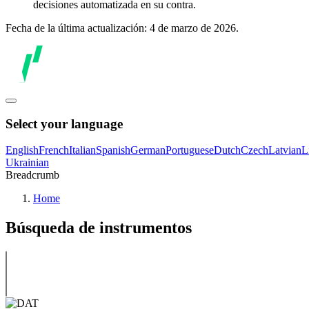
decisiones automatizada en su contra.
Fecha de la última actualización: 4 de marzo de 2026.
Select your language
English
French
Italian
Spanish
German
Portuguese
Dutch
Czech
Latvian
L
Ukrainian
Breadcrumb
Home
Búsqueda de instrumentos