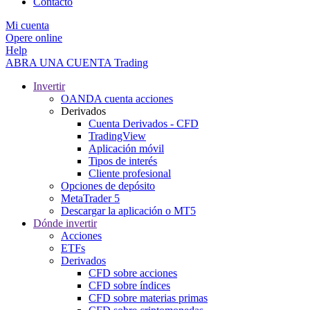
Contacto
Mi cuenta
Opere online
Help
ABRA UNA CUENTA
Trading
Invertir
OANDA cuenta acciones
Derivados
Cuenta Derivados - CFD
TradingView
Aplicación móvil
Tipos de interés
Cliente profesional
Opciones de depósito
MetaTrader 5
Descargar la aplicación o MT5
Dónde invertir
Acciones
ETFs
Derivados
CFD sobre acciones
CFD sobre índices
CFD sobre materias primas