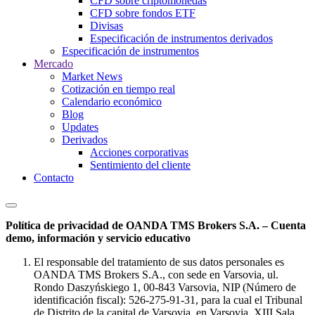
CFD sobre criptomonedas
CFD sobre fondos ETF
Divisas
Especificación de instrumentos derivados
Especificación de instrumentos
Mercado
Market News
Cotización en tiempo real
Calendario económico
Blog
Updates
Derivados
Acciones corporativas
Sentimiento del cliente
Contacto
Política de privacidad de OANDA TMS Brokers S.A. – Cuenta
demo, información y servicio educativo
El responsable del tratamiento de sus datos personales es
OANDA TMS Brokers S.A., con sede en Varsovia, ul.
Rondo Daszyńskiego 1, 00-843 Varsovia, NIP (Número de
identificación fiscal): 526-275-91-31, para la cual el Tribunal
de Distrito de la capital de Varsovia, en Varsovia, XIII Sala