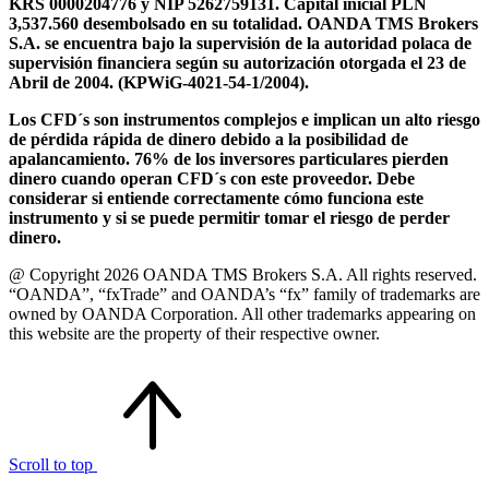
KRS 0000204776 y NIP 5262759131. Capital inicial PLN
3,537.560 desembolsado en su totalidad. OANDA TMS Brokers
S.A. se encuentra bajo la supervisión de la autoridad polaca de
supervisión financiera según su autorización otorgada el 23 de
Abril de 2004. (KPWiG-4021-54-1/2004).
Los CFD´s son instrumentos complejos e implican un alto riesgo
de pérdida rápida de dinero debido a la posibilidad de
apalancamiento. 76% de los inversores particulares pierden
dinero cuando operan CFD´s con este proveedor. Debe
considerar si entiende correctamente cómo funciona este
instrumento y si se puede permitir tomar el riesgo de perder
dinero.
@ Copyright 2026 OANDA TMS Brokers S.A. All rights reserved.
“OANDA”, “fxTrade” and OANDA’s “fx” family of trademarks are
owned by OANDA Corporation. All other trademarks appearing on
this website are the property of their respective owner.
Scroll to top