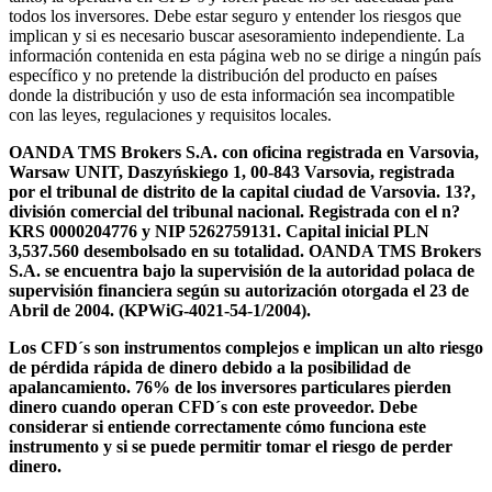
todos los inversores. Debe estar seguro y entender los riesgos que
implican y si es necesario buscar asesoramiento independiente. La
información contenida en esta página web no se dirige a ningún país
específico y no pretende la distribución del producto en países
donde la distribución y uso de esta información sea incompatible
con las leyes, regulaciones y requisitos locales.
OANDA TMS Brokers S.A. con oficina registrada en Varsovia,
Warsaw UNIT, Daszyńskiego 1, 00-843 Varsovia, registrada
por el tribunal de distrito de la capital ciudad de Varsovia. 13?,
división comercial del tribunal nacional. Registrada con el n?
KRS 0000204776 y NIP 5262759131. Capital inicial PLN
3,537.560 desembolsado en su totalidad. OANDA TMS Brokers
S.A. se encuentra bajo la supervisión de la autoridad polaca de
supervisión financiera según su autorización otorgada el 23 de
Abril de 2004. (KPWiG-4021-54-1/2004).
Los CFD´s son instrumentos complejos e implican un alto riesgo
de pérdida rápida de dinero debido a la posibilidad de
apalancamiento. 76% de los inversores particulares pierden
dinero cuando operan CFD´s con este proveedor. Debe
considerar si entiende correctamente cómo funciona este
instrumento y si se puede permitir tomar el riesgo de perder
dinero.