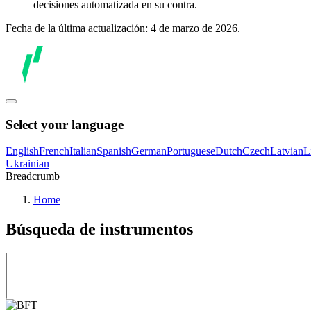
decisiones automatizada en su contra.
Fecha de la última actualización: 4 de marzo de 2026.
Select your language
English
French
Italian
Spanish
German
Portuguese
Dutch
Czech
Latvian
L
Ukrainian
Breadcrumb
Home
Búsqueda de instrumentos