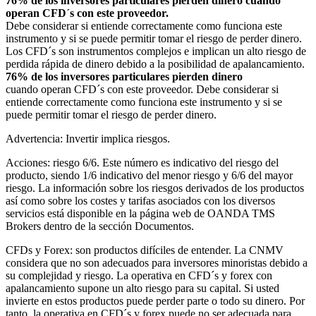
76% de los inversores particulares pierden dinero cuando
operan CFD´s con este proveedor.
Debe considerar si entiende correctamente como funciona este
instrumento y si se puede permitir tomar el riesgo de perder dinero.
Los CFD´s son instrumentos complejos e implican un alto riesgo de
perdida rápida de dinero debido a la posibilidad de apalancamiento.
76% de los inversores particulares pierden dinero
cuando operan CFD´s con este proveedor. Debe considerar si
entiende correctamente como funciona este instrumento y si se
puede permitir tomar el riesgo de perder dinero.
Advertencia: Invertir implica riesgos.
Acciones: riesgo 6/6. Este número es indicativo del riesgo del
producto, siendo 1/6 indicativo del menor riesgo y 6/6 del mayor
riesgo. La información sobre los riesgos derivados de los productos
así como sobre los costes y tarifas asociados con los diversos
servicios está disponible en la página web de OANDA TMS
Brokers dentro de la sección Documentos.
CFDs y Forex: son productos difíciles de entender. La CNMV
considera que no son adecuados para inversores minoristas debido a
su complejidad y riesgo. La operativa en CFD´s y forex con
apalancamiento supone un alto riesgo para su capital. Si usted
invierte en estos productos puede perder parte o todo su dinero. Por
tanto, la operativa en CFD´s y forex puede no ser adecuada para