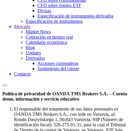
CFD sobre criptomonedas
CFD sobre fondos ETF
Divisas
Especificación de instrumentos derivados
Especificación de instrumentos
Mercado
Market News
Cotización en tiempo real
Calendario económico
Blog
Updates
Derivados
Acciones corporativas
Sentimiento del cliente
Contacto
Política de privacidad de OANDA TMS Brokers S.A. – Cuenta
demo, información y servicio educativo
El responsable del tratamiento de sus datos personales es
OANDA TMS Brokers S.A., con sede en Varsovia, ul.
Rondo Daszyńskiego 1, 00-843 Varsovia, NIP (Número de
identificación fiscal): 526-275-91-31, para la cual el Tribunal
de Distrito de la capital de Varsovia, en Varsovia, XIII Sala