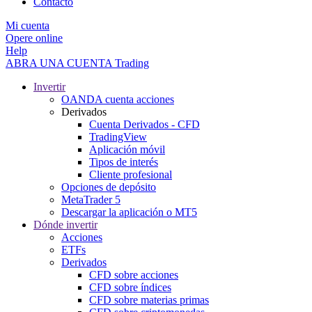
Contacto
Mi cuenta
Opere online
Help
ABRA UNA CUENTA
Trading
Invertir
OANDA cuenta acciones
Derivados
Cuenta Derivados - CFD
TradingView
Aplicación móvil
Tipos de interés
Cliente profesional
Opciones de depósito
MetaTrader 5
Descargar la aplicación o MT5
Dónde invertir
Acciones
ETFs
Derivados
CFD sobre acciones
CFD sobre índices
CFD sobre materias primas