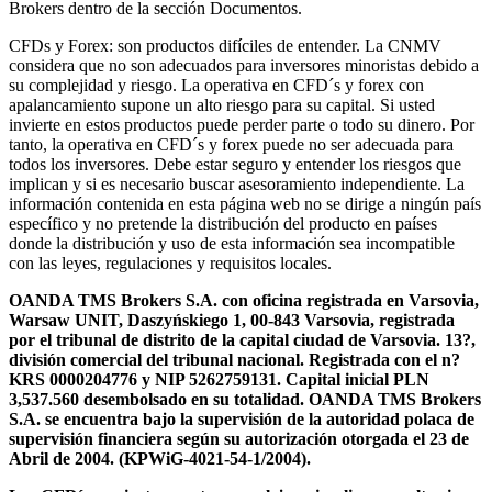
Brokers dentro de la sección Documentos.
CFDs y Forex: son productos difíciles de entender. La CNMV
considera que no son adecuados para inversores minoristas debido a
su complejidad y riesgo. La operativa en CFD´s y forex con
apalancamiento supone un alto riesgo para su capital. Si usted
invierte en estos productos puede perder parte o todo su dinero. Por
tanto, la operativa en CFD´s y forex puede no ser adecuada para
todos los inversores. Debe estar seguro y entender los riesgos que
implican y si es necesario buscar asesoramiento independiente. La
información contenida en esta página web no se dirige a ningún país
específico y no pretende la distribución del producto en países
donde la distribución y uso de esta información sea incompatible
con las leyes, regulaciones y requisitos locales.
OANDA TMS Brokers S.A. con oficina registrada en Varsovia,
Warsaw UNIT, Daszyńskiego 1, 00-843 Varsovia, registrada
por el tribunal de distrito de la capital ciudad de Varsovia. 13?,
división comercial del tribunal nacional. Registrada con el n?
KRS 0000204776 y NIP 5262759131. Capital inicial PLN
3,537.560 desembolsado en su totalidad. OANDA TMS Brokers
S.A. se encuentra bajo la supervisión de la autoridad polaca de
supervisión financiera según su autorización otorgada el 23 de
Abril de 2004. (KPWiG-4021-54-1/2004).