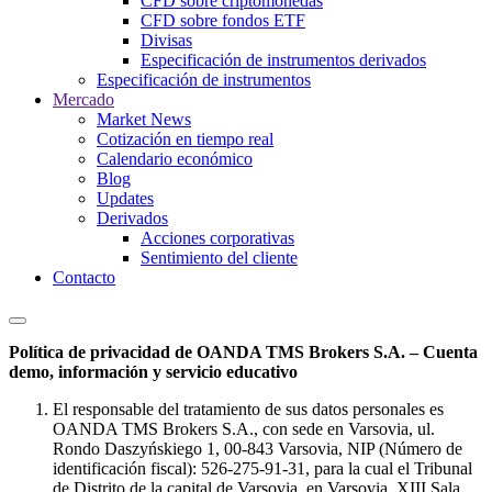
CFD sobre criptomonedas
CFD sobre fondos ETF
Divisas
Especificación de instrumentos derivados
Especificación de instrumentos
Mercado
Market News
Cotización en tiempo real
Calendario económico
Blog
Updates
Derivados
Acciones corporativas
Sentimiento del cliente
Contacto
Política de privacidad de OANDA TMS Brokers S.A. – Cuenta
demo, información y servicio educativo
El responsable del tratamiento de sus datos personales es
OANDA TMS Brokers S.A., con sede en Varsovia, ul.
Rondo Daszyńskiego 1, 00-843 Varsovia, NIP (Número de
identificación fiscal): 526-275-91-31, para la cual el Tribunal
de Distrito de la capital de Varsovia, en Varsovia, XIII Sala