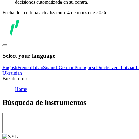
decisiones automatizada en su contra.
Fecha de la última actualización: 4 de marzo de 2026.
Select your language
English
French
Italian
Spanish
German
Portuguese
Dutch
Czech
Latvian
L
Ukrainian
Breadcrumb
Home
Búsqueda de instrumentos