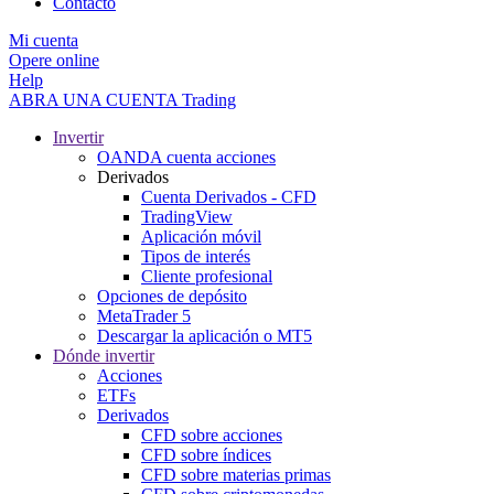
Contacto
Mi cuenta
Opere online
Help
ABRA UNA CUENTA
Trading
Invertir
OANDA cuenta acciones
Derivados
Cuenta Derivados - CFD
TradingView
Aplicación móvil
Tipos de interés
Cliente profesional
Opciones de depósito
MetaTrader 5
Descargar la aplicación o MT5
Dónde invertir
Acciones
ETFs
Derivados
CFD sobre acciones
CFD sobre índices
CFD sobre materias primas