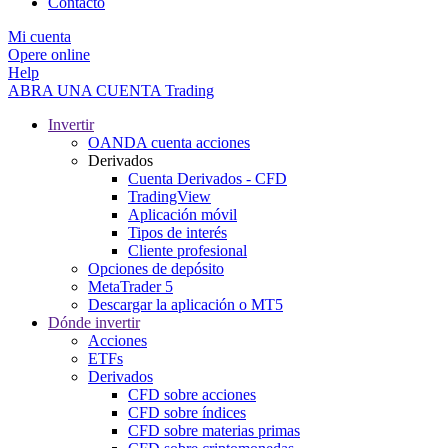
Contacto
Mi cuenta
Opere online
Help
ABRA UNA CUENTA
Trading
Invertir
OANDA cuenta acciones
Derivados
Cuenta Derivados - CFD
TradingView
Aplicación móvil
Tipos de interés
Cliente profesional
Opciones de depósito
MetaTrader 5
Descargar la aplicación o MT5
Dónde invertir
Acciones
ETFs
Derivados
CFD sobre acciones
CFD sobre índices
CFD sobre materias primas