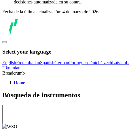
decisiones automatizada en su contra.
Fecha de la última actualización: 4 de marzo de 2026.
Select your language
English
French
Italian
Spanish
German
Portuguese
Dutch
Czech
Latvian
L
Ukrainian
Breadcrumb
Home
Búsqueda de instrumentos