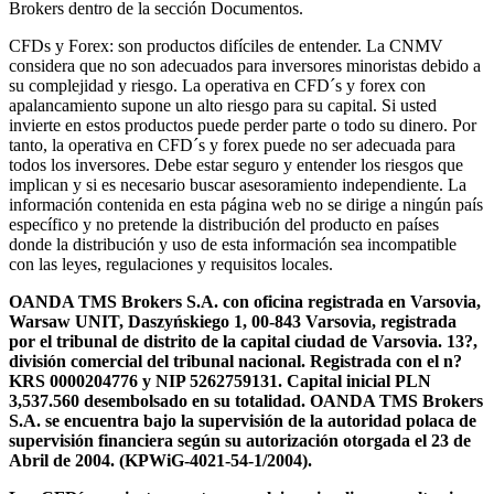
Brokers dentro de la sección Documentos.
CFDs y Forex: son productos difíciles de entender. La CNMV
considera que no son adecuados para inversores minoristas debido a
su complejidad y riesgo. La operativa en CFD´s y forex con
apalancamiento supone un alto riesgo para su capital. Si usted
invierte en estos productos puede perder parte o todo su dinero. Por
tanto, la operativa en CFD´s y forex puede no ser adecuada para
todos los inversores. Debe estar seguro y entender los riesgos que
implican y si es necesario buscar asesoramiento independiente. La
información contenida en esta página web no se dirige a ningún país
específico y no pretende la distribución del producto en países
donde la distribución y uso de esta información sea incompatible
con las leyes, regulaciones y requisitos locales.
OANDA TMS Brokers S.A. con oficina registrada en Varsovia,
Warsaw UNIT, Daszyńskiego 1, 00-843 Varsovia, registrada
por el tribunal de distrito de la capital ciudad de Varsovia. 13?,
división comercial del tribunal nacional. Registrada con el n?
KRS 0000204776 y NIP 5262759131. Capital inicial PLN
3,537.560 desembolsado en su totalidad. OANDA TMS Brokers
S.A. se encuentra bajo la supervisión de la autoridad polaca de
supervisión financiera según su autorización otorgada el 23 de
Abril de 2004. (KPWiG-4021-54-1/2004).