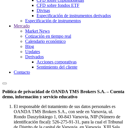
CFD sobre criptomonedas
CFD sobre fondos ETF
Divisas
Especificación de instrumentos derivados
Especificación de instrumentos
Mercado
Market News
Cotización en tiempo real
Calendario económico
Blog
Updates
Derivados
Acciones corporativas
Sentimiento del cliente
Contacto
Política de privacidad de OANDA TMS Brokers S.A. – Cuenta
demo, información y servicio educativo
El responsable del tratamiento de sus datos personales es
OANDA TMS Brokers S.A., con sede en Varsovia, ul.
Rondo Daszyńskiego 1, 00-843 Varsovia, NIP (Número de
identificación fiscal): 526-275-91-31, para la cual el Tribunal
de Distrito de la capital de Varsovia, en Varsovia, XIII Sala