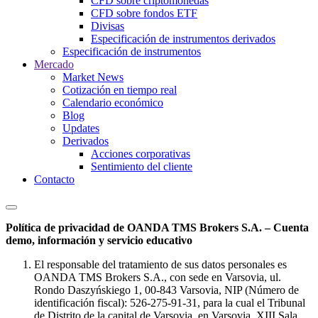
CFD sobre criptomonedas
CFD sobre fondos ETF
Divisas
Especificación de instrumentos derivados
Especificación de instrumentos
Mercado
Market News
Cotización en tiempo real
Calendario económico
Blog
Updates
Derivados
Acciones corporativas
Sentimiento del cliente
Contacto
Política de privacidad de OANDA TMS Brokers S.A. – Cuenta
demo, información y servicio educativo
El responsable del tratamiento de sus datos personales es
OANDA TMS Brokers S.A., con sede en Varsovia, ul.
Rondo Daszyńskiego 1, 00-843 Varsovia, NIP (Número de
identificación fiscal): 526-275-91-31, para la cual el Tribunal
de Distrito de la capital de Varsovia, en Varsovia, XIII Sala