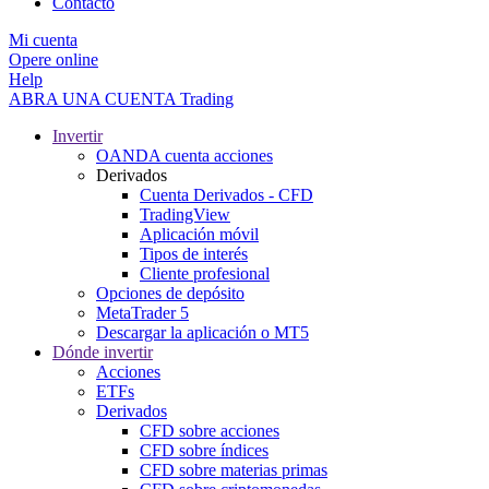
Contacto
Mi cuenta
Opere online
Help
ABRA UNA CUENTA
Trading
Invertir
OANDA cuenta acciones
Derivados
Cuenta Derivados - CFD
TradingView
Aplicación móvil
Tipos de interés
Cliente profesional
Opciones de depósito
MetaTrader 5
Descargar la aplicación o MT5
Dónde invertir
Acciones
ETFs
Derivados
CFD sobre acciones
CFD sobre índices
CFD sobre materias primas