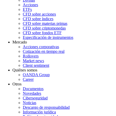
Divisas
Acciones
ETFs
CFD sobre acciones
CFD sobre índices
CFD sobre materias primas
CFD sobre criptomonedas
CFD sobre fondos ETF
Especificación de instrumentos
Mercado
Acciones corporativas
Cotización en tiempo real
Rollovers
Market news
Client sentiment
Quiénes somos
OANDA Group
Career
Otros
Documentos
Novedades
Ciberseguridad
Noticias
Descargo de responsabilidad
Información jurídica