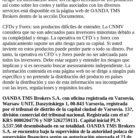
así como sobre los costes y tarifas asociados con los diversos
servicios está disponible en la página web de OANDA TMS
Brokers dentro de la sección Documentos.
CFDs y Forex: son productos difíciles de entender. La CNMV
considera que no son adecuados para inversores minoristas debido a
su complejidad y riesgo. La operativa en CFD´s y forex con
apalancamiento supone un alto riesgo para su capital. Si usted
invierte en estos productos puede perder parte o todo su dinero. Por
tanto, la operativa en CFD´s y forex puede no ser adecuada para
todos los inversores. Debe estar seguro y entender los riesgos que
implican y si es necesario buscar asesoramiento independiente. La
información contenida en esta página web no se dirige a ningún país
específico y no pretende la distribución del producto en países
donde la distribución y uso de esta información sea incompatible
con las leyes, regulaciones y requisitos locales.
OANDA TMS Brokers S.A. con oficina registrada en Varsovia,
Warsaw UNIT, Daszyńskiego 1, 00-843 Varsovia, registrada
por el tribunal de distrito de la capital ciudad de Varsovia. 13?,
división comercial del tribunal nacional. Registrada con el n?
KRS 0000204776 y NIP 5262759131. Capital inicial PLN
3,537.560 desembolsado en su totalidad. OANDA TMS Brokers
S.A. se encuentra bajo la supervisión de la autoridad polaca de
supervisión financiera según su autorización otorgada el 23 de