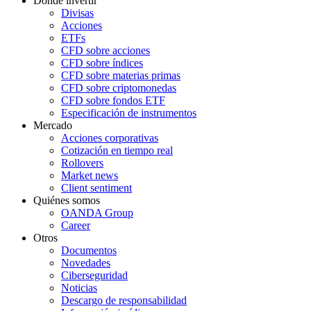
Dónde invertir
Divisas
Acciones
ETFs
CFD sobre acciones
CFD sobre índices
CFD sobre materias primas
CFD sobre criptomonedas
CFD sobre fondos ETF
Especificación de instrumentos
Mercado
Acciones corporativas
Cotización en tiempo real
Rollovers
Market news
Client sentiment
Quiénes somos
OANDA Group
Career
Otros
Documentos
Novedades
Ciberseguridad
Noticias
Descargo de responsabilidad