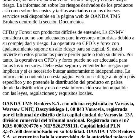
riesgo. La información sobre los riesgos derivados de los productos
así como sobre los costes y tarifas asociados con los diversos
servicios está disponible en la página web de OANDA TMS
Brokers dentro de la sección Documentos.
CFDs y Forex: son productos difíciles de entender. La CNMV
considera que no son adecuados para inversores minoristas debido a
su complejidad y riesgo. La operativa en CFD´s y forex con
apalancamiento supone un alto riesgo para su capital. Si usted
invierte en estos productos puede perder parte o todo su dinero. Por
tanto, la operativa en CFD´s y forex puede no ser adecuada para
todos los inversores. Debe estar seguro y entender los riesgos que
implican y si es necesario buscar asesoramiento independiente. La
información contenida en esta página web no se dirige a ningún país
específico y no pretende la distribución del producto en países
donde la distribución y uso de esta información sea incompatible
con las leyes, regulaciones y requisitos locales.
OANDA TMS Brokers S.A. con oficina registrada en Varsovia,
Warsaw UNIT, Daszyńskiego 1, 00-843 Varsovia, registrada
por el tribunal de distrito de la capital ciudad de Varsovia. 13?,
división comercial del tribunal nacional. Registrada con el n?
KRS 0000204776 y NIP 5262759131. Capital inicial PLN
3,537.560 desembolsado en su totalidad. OANDA TMS Brokers
S.A. se encuentra bajo la supervisión de la autoridad polaca de