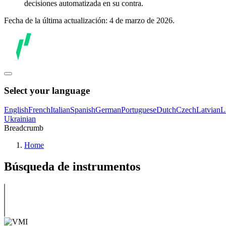
decisiones automatizada en su contra.
Fecha de la última actualización: 4 de marzo de 2026.
Select your language
English
French
Italian
Spanish
German
Portuguese
Dutch
Czech
Latvian
L
Ukrainian
Breadcrumb
Home
Búsqueda de instrumentos