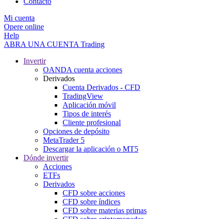
Contacto
Mi cuenta
Opere online
Help
ABRA UNA CUENTA
Trading
Invertir
OANDA cuenta acciones
Derivados
Cuenta Derivados - CFD
TradingView
Aplicación móvil
Tipos de interés
Cliente profesional
Opciones de depósito
MetaTrader 5
Descargar la aplicación o MT5
Dónde invertir
Acciones
ETFs
Derivados
CFD sobre acciones
CFD sobre índices
CFD sobre materias primas