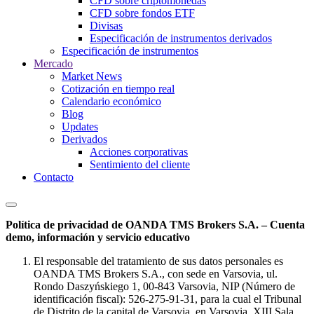
CFD sobre criptomonedas
CFD sobre fondos ETF
Divisas
Especificación de instrumentos derivados
Especificación de instrumentos
Mercado
Market News
Cotización en tiempo real
Calendario económico
Blog
Updates
Derivados
Acciones corporativas
Sentimiento del cliente
Contacto
Política de privacidad de OANDA TMS Brokers S.A. – Cuenta
demo, información y servicio educativo
El responsable del tratamiento de sus datos personales es
OANDA TMS Brokers S.A., con sede en Varsovia, ul.
Rondo Daszyńskiego 1, 00-843 Varsovia, NIP (Número de
identificación fiscal): 526-275-91-31, para la cual el Tribunal
de Distrito de la capital de Varsovia, en Varsovia, XIII Sala