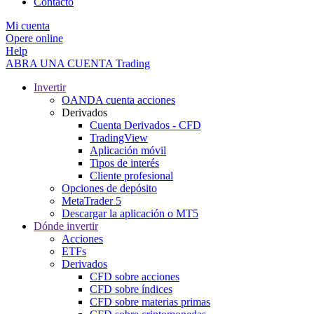
Contacto
Mi cuenta
Opere online
Help
ABRA UNA CUENTA
Trading
Invertir
OANDA cuenta acciones
Derivados
Cuenta Derivados - CFD
TradingView
Aplicación móvil
Tipos de interés
Cliente profesional
Opciones de depósito
MetaTrader 5
Descargar la aplicación o MT5
Dónde invertir
Acciones
ETFs
Derivados
CFD sobre acciones
CFD sobre índices
CFD sobre materias primas