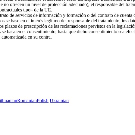
ue no ofrecen un nivel de protección adecuado), el responsable del trat
 contractuales tipo» de la UE.
trato de servicios de información y formación o del contrato de cuenta d
os se base en el interés legítimo del responsable del tratamiento, los da
 los plazos de prescripción de las reclamaciones previstos en la legislac
es se basa en el consentimiento, hasta que dicho consentimiento sea efec
es automatizada en su contra.
ithuanian
Romanian
Polish
Ukrainian