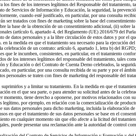
a los fines de los intereses legítimos del Responsable del tratamiento, t
o de Servicios de Información y Educación, la seguridad, la prevención
riormente, cuando esté justificado, en particular, por una consulta recibi
án ser tratados con fines de marketing sobre la base del consentimiento
sobre la base de la obtención de un consentimiento adicional, (ii) sobre la
rsonales (artículo 6, apartado 4, del Reglamento (UE) 2016/679 del Parl
ento de datos personales y a la libre circulación de estos datos y por e
 a. en la medida en que el tratamiento sea necesario para la ejecución 
celebración de un contrato: artículo 6, apartado 1, letra b) del RGPD; 
s que le incumben, consistentes, en particular, en el tratamiento confor
os de los intereses legítimos del responsable del tratamiento, tales como 
ón y Educación o del Contrato de Cuenta Demo celebrados, la seguridad,
icado, en particular, por una consulta recibida de su parte y por el ámbi
tos personales se traten con fines de marketing del responsable del tra
a suprimirlos y a limitar su tratamiento. En la medida en que el tratamie
n en el que sea parte, o para atender su solicitud antes de la celebrac
er momento, tiene derecho a oponerse, por motivos relacionados con su si
és legítimo, por ejemplo, en relación con la comercialización de producto
 sus datos personales para dicho marketing, incluida la elaboración de p
asos en que el tratamiento de sus datos personales se base en el consenti
miento en cualquier momento sin que ello afecte a la licitud del tratamie
egales, puede presentar una reclamación ante la autoridad de control com
ormalización del Contrato de Servicios de Información y Formación y d