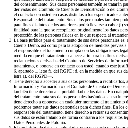
del consentimiento. Sus datos personales también se tratarán par
derivadas del Contrato de Cuenta de Demostración o del Contrat
el contacto con usted en casos distintos a los especificados ante
Responsable del tratamiento. Sus datos personales también podr
para fines distintos de los anteriores podrá llevarse a cabo: (i) 
finalidad para la que se recopilaron originalmente los datos pe
protección de las personas físicas en lo que respecta al tratami
La base jurídica para el tratamiento de sus datos personales es:
Cuenta Demo, así como para la adopción de medidas previas a la 
el responsable del tratamiento cumpla con las obligaciones legale
medida en que el tratamiento sea necesario para los fines derivad
reclamaciones derivadas del Contrato de Servicios de Informaci
tratamiento, o ponerse en contacto con usted, cuando esté justif
6, apartado 1, letra f), del RGPD; d. en la medida en que sus da
letra a), del RGPD—.
Tiene derecho a acceder a sus datos personales, a rectificarlos, 
Información y Formación o del Contrato de Cuenta de Demostració
también tiene derecho a la portabilidad de los datos. En cualqui
del tratamiento trata sus datos personales basándose en su inter
tiene derecho a oponerse en cualquier momento al tratamiento de
podremos tratar sus datos personales para dichos fines. En los c
responsable del tratamiento, tiene derecho a retirar su consenti
sus datos se están tratando de forma contraria a los requisitos l
Datos Personales de Polonia.
El suministro de datos es voluntario, pero necesario para la f