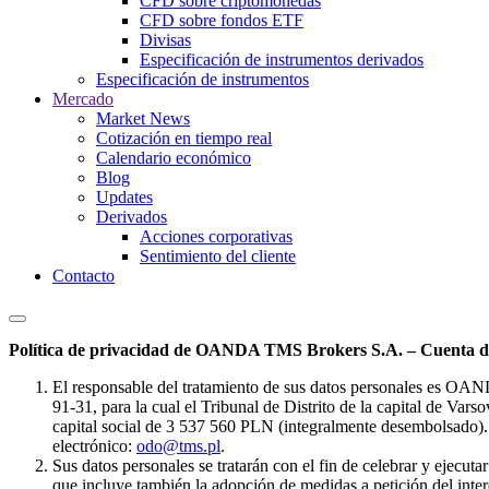
CFD sobre criptomonedas
CFD sobre fondos ETF
Divisas
Especificación de instrumentos derivados
Especificación de instrumentos
Mercado
Market News
Cotización en tiempo real
Calendario económico
Blog
Updates
Derivados
Acciones corporativas
Sentimiento del cliente
Contacto
Política de privacidad de OANDA TMS Brokers S.A. – Cuenta de
El responsable del tratamiento de sus datos personales es OA
91-31, para la cual el Tribunal de Distrito de la capital de Va
capital social de 3 537 560 PLN (integralmente desembolsado). 
electrónico:
odo@tms.pl
.
Sus datos personales se tratarán con el fin de celebrar y ejecut
que incluye también la adopción de medidas a petición del intere