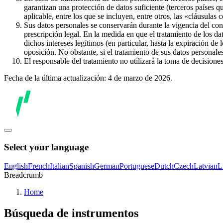
garantizan una protección de datos suficiente (terceros países q
aplicable, entre los que se incluyen, entre otros, las «cláusulas
Sus datos personales se conservarán durante la vigencia del con
prescripción legal. En la medida en que el tratamiento de los dat
dichos intereses legítimos (en particular, hasta la expiración de
oposición. No obstante, si el tratamiento de sus datos personal
El responsable del tratamiento no utilizará la toma de decision
Fecha de la última actualización: 4 de marzo de 2026.
Select your language
English
French
Italian
Spanish
German
Portuguese
Dutch
Czech
Latvian
L
Breadcrumb
Home
Búsqueda de instrumentos