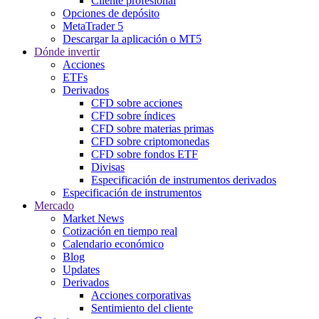
Cliente profesional
Opciones de depósito
MetaTrader 5
Descargar la aplicación o MT5
Dónde invertir
Acciones
ETFs
Derivados
CFD sobre acciones
CFD sobre índices
CFD sobre materias primas
CFD sobre criptomonedas
CFD sobre fondos ETF
Divisas
Especificación de instrumentos derivados
Especificación de instrumentos
Mercado
Market News
Cotización en tiempo real
Calendario económico
Blog
Updates
Derivados
Acciones corporativas
Sentimiento del cliente