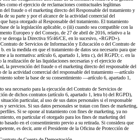
ales como el ejercicio de reclamaciones contractuales legítimas
 del fraude o el marketing directo del Responsable del tratamiento y
da de su parte y por el alcance de la actividad comercial del
 que haya otorgado al Responsable del tratamiento. El tratamiento
 base de la legislación aplicable, o (iii) cuando sea compatible con la
amento Europeo y del Consejo, de 27 de abril de 2016, relativo a la
l que se deroga la Directiva 95/46/CE, en lo sucesivo, «RGPD»).
del Contrato de Servicios de Información y Educación o del Contrato de
b. en la medida en que el tratamiento de datos sea necesario para que
me a la normativa: artículo 6, apartado 1, letra c), del RGPD; c. en la
la realización de las liquidaciones necesarias y el ejercicio de
 la prevención del fraude o el marketing directo del responsable del
to de la actividad comercial del responsable del tratamiento —artículo
tamiento sobre la base de su consentimiento —artículo 6, apartado 1,
nto sea necesario para la ejecución del Contrato de Servicios de
ión de dichos contratos (artículo 6, apartado 1, letra b) del RGPD),
tuación particular, al uso de sus datos personales si el responsable
s y servicios. Si sus datos personales se tratan con fines de marketing,
erfiles. Si se opone al tratamiento con fines de marketing, ya no
miento, en particular el otorgado para los fines de marketing del
nto basado en el consentimiento previo a su retirada. Si considera que
petente, es decir, ante el Presidente de la Oficina de Protección de
el Contrato de Cuenta de Demostración.