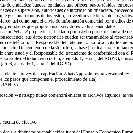
rías de entidades: bancos, entidades que ofrecen pagos rápidos, empresa
ridades de supervisión, autoridades de información financiera, proveed
s que gestionan fondos de inversión, proveedores de herramientas, softw
 Marco, así como para el envío de información comercial por medios de c
pp y entidades que proporcionan servidores y almacenan datos.
plicación WhatsApp puede ser iniciado por usted o por el responsable del
 consecuencia, sus datos personales pueden ser transmitidos al responsa
ro de teléfono. El Responsable del tratamiento podrá solicitarle que fa
l contacto. Dependiendo de la situación, la base jurídica para el tratami
rdo entre usted y el Responsable del tratamiento de conformidad con el
 responsable del tratamiento (art. 6, apartado 1, letra f) del RGPD), con
(art. 6, apartado 1, letra f) del RGPD).
atamiento a través de la aplicación WhatsApp solo podrá versar sobre:
 de los pasos que componen el procedimiento de alta);
o de OANDA.
licación WhatsApp nunca contendrá enlaces ni archivos adjuntos, ni vers
la cuenta de efectivo.
 es decir, a destinatarios establecidos fuera del Espacio Económico Eur