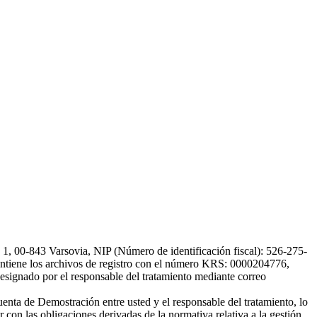
, 00-843 Varsovia, NIP (Número de identificación fiscal): 526-275-
, mantiene los archivos de registro con el número KRS: 0000204776,
esignado por el responsable del tratamiento mediante correo
uenta de Demostración entre usted y el responsable del tratamiento, lo
 con las obligaciones derivadas de la normativa relativa a la gestión