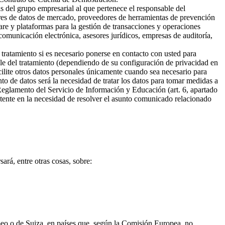
s del grupo empresarial al que pertenece el responsable del
ores de datos de mercado, proveedores de herramientas de prevención
are y plataformas para la gestión de transacciones y operaciones
omunicación electrónica, asesores jurídicos, empresas de auditoría,
 tratamiento si es necesario ponerse en contacto con usted para
ble del tratamiento (dependiendo de su configuración de privacidad en
cilite otros datos personales únicamente cuando sea necesario para
ento de datos será la necesidad de tratar los datos para tomar medidas a
 Reglamento del Servicio de Información y Educación (art. 6, apartado
sistente en la necesidad de resolver el asunto comunicado relacionado
ará, entre otras cosas, sobre:
opeo o de Suiza, en países que, según la Comisión Europea, no