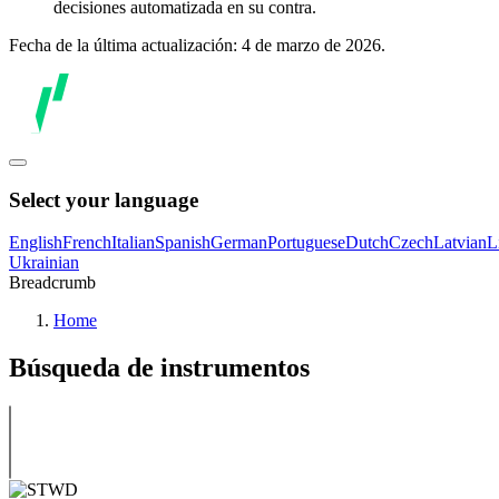
decisiones automatizada en su contra.
Fecha de la última actualización: 4 de marzo de 2026.
Select your language
English
French
Italian
Spanish
German
Portuguese
Dutch
Czech
Latvian
L
Ukrainian
Breadcrumb
Home
Búsqueda de instrumentos