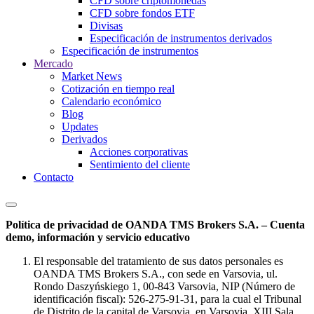
CFD sobre criptomonedas
CFD sobre fondos ETF
Divisas
Especificación de instrumentos derivados
Especificación de instrumentos
Mercado
Market News
Cotización en tiempo real
Calendario económico
Blog
Updates
Derivados
Acciones corporativas
Sentimiento del cliente
Contacto
Política de privacidad de OANDA TMS Brokers S.A. – Cuenta
demo, información y servicio educativo
El responsable del tratamiento de sus datos personales es
OANDA TMS Brokers S.A., con sede en Varsovia, ul.
Rondo Daszyńskiego 1, 00-843 Varsovia, NIP (Número de
identificación fiscal): 526-275-91-31, para la cual el Tribunal
de Distrito de la capital de Varsovia, en Varsovia, XIII Sala