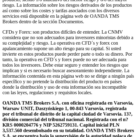
riesgo. La información sobre los riesgos derivados de los productos
así como sobre los costes y tarifas asociados con los diversos
servicios está disponible en la página web de OANDA TMS
Brokers dentro de la sección Documentos.
CFDs y Forex: son productos difíciles de entender. La CNMV
considera que no son adecuados para inversores minoristas debido a
su complejidad y riesgo. La operativa en CFD´s y forex con
apalancamiento supone un alto riesgo para su capital. Si usted
invierte en estos productos puede perder parte o todo su dinero. Por
tanto, la operativa en CFD´s y forex puede no ser adecuada para
todos los inversores. Debe estar seguro y entender los riesgos que
implican y si es necesario buscar asesoramiento independiente. La
información contenida en esta página web no se dirige a ningún país
específico y no pretende la distribución del producto en países
donde la distribución y uso de esta información sea incompatible
con las leyes, regulaciones y requisitos locales.
OANDA TMS Brokers S.A. con oficina registrada en Varsovia,
Warsaw UNIT, Daszyńskiego 1, 00-843 Varsovia, registrada
por el tribunal de distrito de la capital ciudad de Varsovia. 13?,
división comercial del tribunal nacional. Registrada con el n?
KRS 0000204776 y NIP 5262759131. Capital inicial PLN
3,537.560 desembolsado en su totalidad. OANDA TMS Brokers
S.A. se encuentra bajo la supervisión de la autoridad polaca de