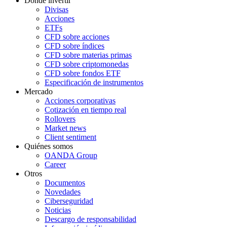
Dónde invertir
Divisas
Acciones
ETFs
CFD sobre acciones
CFD sobre índices
CFD sobre materias primas
CFD sobre criptomonedas
CFD sobre fondos ETF
Especificación de instrumentos
Mercado
Acciones corporativas
Cotización en tiempo real
Rollovers
Market news
Client sentiment
Quiénes somos
OANDA Group
Career
Otros
Documentos
Novedades
Ciberseguridad
Noticias
Descargo de responsabilidad