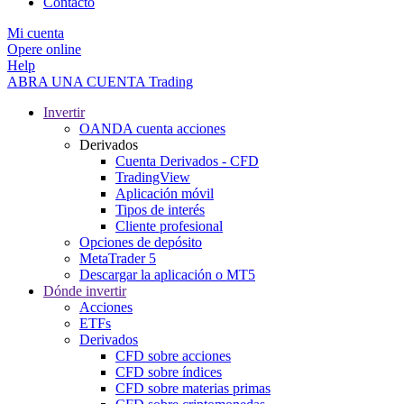
Contacto
Mi cuenta
Opere online
Help
ABRA UNA CUENTA
Trading
Invertir
OANDA cuenta acciones
Derivados
Cuenta Derivados - CFD
TradingView
Aplicación móvil
Tipos de interés
Cliente profesional
Opciones de depósito
MetaTrader 5
Descargar la aplicación o MT5
Dónde invertir
Acciones
ETFs
Derivados
CFD sobre acciones
CFD sobre índices
CFD sobre materias primas