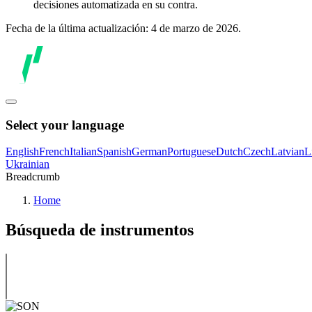
decisiones automatizada en su contra.
Fecha de la última actualización: 4 de marzo de 2026.
Select your language
English
French
Italian
Spanish
German
Portuguese
Dutch
Czech
Latvian
L
Ukrainian
Breadcrumb
Home
Búsqueda de instrumentos