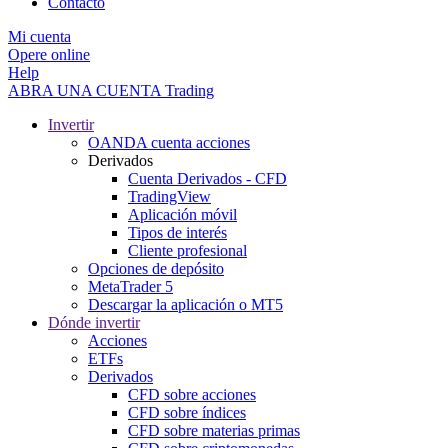
Contacto
Mi cuenta
Opere online
Help
ABRA UNA CUENTA
Trading
Invertir
OANDA cuenta acciones
Derivados
Cuenta Derivados - CFD
TradingView
Aplicación móvil
Tipos de interés
Cliente profesional
Opciones de depósito
MetaTrader 5
Descargar la aplicación o MT5
Dónde invertir
Acciones
ETFs
Derivados
CFD sobre acciones
CFD sobre índices
CFD sobre materias primas