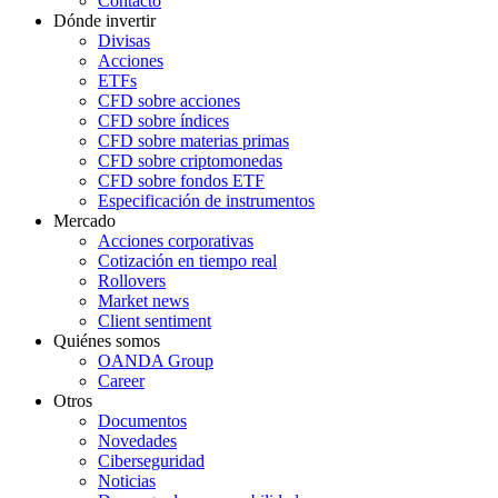
Contacto
Dónde invertir
Divisas
Acciones
ETFs
CFD sobre acciones
CFD sobre índices
CFD sobre materias primas
CFD sobre criptomonedas
CFD sobre fondos ETF
Especificación de instrumentos
Mercado
Acciones corporativas
Cotización en tiempo real
Rollovers
Market news
Client sentiment
Quiénes somos
OANDA Group
Career
Otros
Documentos
Novedades
Ciberseguridad
Noticias