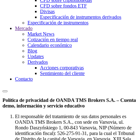
CFD sobre criptomonedas
CFD sobre fondos ETF
Divisas
Especificación de instrumentos derivados
Especificación de instrumentos
Mercado
Market News
Cotización en tiempo real
Calendario económico
Blog
Updates
Derivados
Acciones corporativas
Sentimiento del cliente
Contacto
Política de privacidad de OANDA TMS Brokers S.A. – Cuenta
demo, información y servicio educativo
El responsable del tratamiento de sus datos personales es
OANDA TMS Brokers S.A., con sede en Varsovia, ul.
Rondo Daszyńskiego 1, 00-843 Varsovia, NIP (Número de
identificación fiscal): 526-275-91-31, para la cual el Tribunal
de Distrito de la capital de Varsovia, en Varsovia, XIII Sala