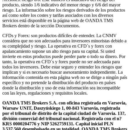
producto, siendo 1/6 indicativo del menor riesgo y 6/6 del mayor
riesgo. La información sobre los riesgos derivados de los productos
así como sobre los costes y tarifas asociados con los diversos
servicios está disponible en la página web de OANDA TMS
Brokers dentro de la sección Documentos.
CFDs y Forex: son productos difíciles de entender. La CNMV
considera que no son adecuados para inversores minoristas debido a
su complejidad y riesgo. La operativa en CFD´s y forex con
apalancamiento supone un alto riesgo para su capital. Si usted
invierte en estos productos puede perder parte o todo su dinero. Por
tanto, la operativa en CFD´s y forex puede no ser adecuada para
todos los inversores. Debe estar seguro y entender los riesgos que
implican y si es necesario buscar asesoramiento independiente. La
información contenida en esta página web no se dirige a ningún país
específico y no pretende la distribución del producto en países
donde la distribución y uso de esta información sea incompatible
con las leyes, regulaciones y requisitos locales.
OANDA TMS Brokers S.A. con oficina registrada en Varsovia,
Warsaw UNIT, Daszyńskiego 1, 00-843 Varsovia, registrada
por el tribunal de distrito de la capital ciudad de Varsovia. 13?,
división comercial del tribunal nacional. Registrada con el n?
KRS 0000204776 y NIP 5262759131. Capital inicial PLN
3,537.560 desembolsado en su totalidad. OANDA TMS Brokers