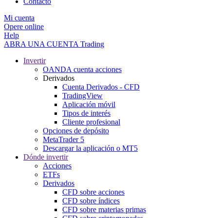
Contacto
Mi cuenta
Opere online
Help
ABRA UNA CUENTA
Trading
Invertir
OANDA cuenta acciones
Derivados
Cuenta Derivados - CFD
TradingView
Aplicación móvil
Tipos de interés
Cliente profesional
Opciones de depósito
MetaTrader 5
Descargar la aplicación o MT5
Dónde invertir
Acciones
ETFs
Derivados
CFD sobre acciones
CFD sobre índices
CFD sobre materias primas