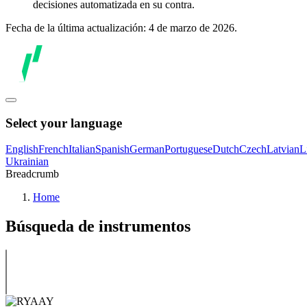
decisiones automatizada en su contra.
Fecha de la última actualización: 4 de marzo de 2026.
Select your language
English
French
Italian
Spanish
German
Portuguese
Dutch
Czech
Latvian
L
Ukrainian
Breadcrumb
Home
Búsqueda de instrumentos