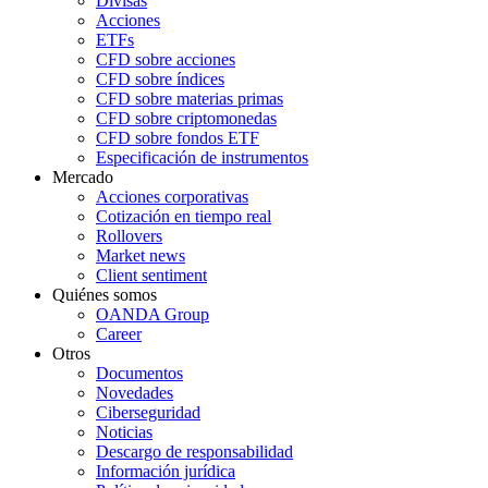
Divisas
Acciones
ETFs
CFD sobre acciones
CFD sobre índices
CFD sobre materias primas
CFD sobre criptomonedas
CFD sobre fondos ETF
Especificación de instrumentos
Mercado
Acciones corporativas
Cotización en tiempo real
Rollovers
Market news
Client sentiment
Quiénes somos
OANDA Group
Career
Otros
Documentos
Novedades
Ciberseguridad
Noticias
Descargo de responsabilidad
Información jurídica