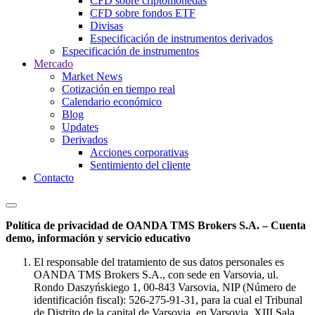
CFD sobre criptomonedas
CFD sobre fondos ETF
Divisas
Especificación de instrumentos derivados
Especificación de instrumentos
Mercado
Market News
Cotización en tiempo real
Calendario económico
Blog
Updates
Derivados
Acciones corporativas
Sentimiento del cliente
Contacto
Política de privacidad de OANDA TMS Brokers S.A. – Cuenta
demo, información y servicio educativo
El responsable del tratamiento de sus datos personales es
OANDA TMS Brokers S.A., con sede en Varsovia, ul.
Rondo Daszyńskiego 1, 00-843 Varsovia, NIP (Número de
identificación fiscal): 526-275-91-31, para la cual el Tribunal
de Distrito de la capital de Varsovia, en Varsovia, XIII Sala