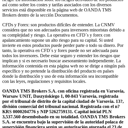
así como sobre los costes y tarifas asociados con los diversos
servicios está disponible en la página web de OANDA TMS
Brokers dentro de la sección Documentos.
CFDs y Forex: son productos difíciles de entender. La CNMV
considera que no son adecuados para inversores minoristas debido a
su complejidad y riesgo. La operativa en CFD´s y forex con
apalancamiento supone un alto riesgo para su capital. Si usted
invierte en estos productos puede perder parte o todo su dinero. Por
tanto, la operativa en CFD´s y forex puede no ser adecuada para
todos los inversores. Debe estar seguro y entender los riesgos que
implican y si es necesario buscar asesoramiento independiente. La
información contenida en esta página web no se dirige a ningún país
específico y no pretende la distribución del producto en países
donde la distribución y uso de esta información sea incompatible
con las leyes, regulaciones y requisitos locales.
OANDA TMS Brokers S.A. con oficina registrada en Varsovia,
Warsaw UNIT, Daszyńskiego 1, 00-843 Varsovia, registrada
por el tribunal de distrito de la capital ciudad de Varsovia. 13?,
división comercial del tribunal nacional. Registrada con el n?
KRS 0000204776 y NIP 5262759131. Capital inicial PLN
3,537.560 desembolsado en su totalidad. OANDA TMS Brokers
S.A. se encuentra bajo la supervisión de la autoridad polaca de
supervisión financiera según su autorización otorgada el 23 de