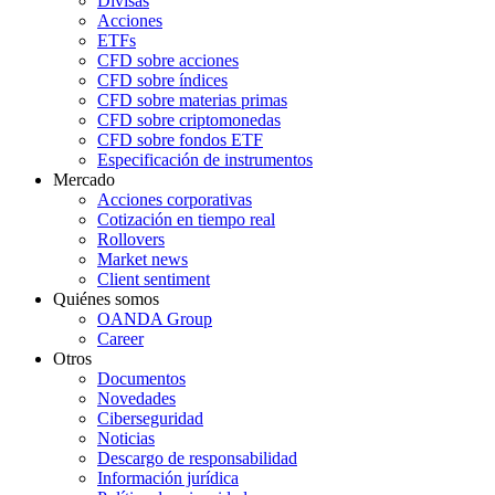
Divisas
Acciones
ETFs
CFD sobre acciones
CFD sobre índices
CFD sobre materias primas
CFD sobre criptomonedas
CFD sobre fondos ETF
Especificación de instrumentos
Mercado
Acciones corporativas
Cotización en tiempo real
Rollovers
Market news
Client sentiment
Quiénes somos
OANDA Group
Career
Otros
Documentos
Novedades
Ciberseguridad
Noticias
Descargo de responsabilidad
Información jurídica