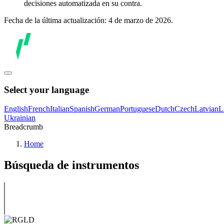
decisiones automatizada en su contra.
Fecha de la última actualización: 4 de marzo de 2026.
Select your language
English
French
Italian
Spanish
German
Portuguese
Dutch
Czech
Latvian
L
Ukrainian
Breadcrumb
Home
Búsqueda de instrumentos