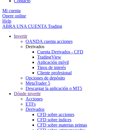
Contacto
Mi cuenta
Opere online
Help
ABRA UNA CUENTA
Trading
Invertir
OANDA cuenta acciones
Derivados
Cuenta Derivados - CFD
TradingView
Aplicación móvil
Tipos de interés
Cliente profesional
Opciones de depósito
MetaTrader 5
Descargar la aplicación o MT5
Dónde invertir
Acciones
ETFs
Derivados
CFD sobre acciones
CFD sobre índices
CFD sobre materias primas