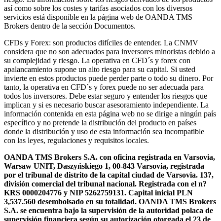
así como sobre los costes y tarifas asociados con los diversos
servicios está disponible en la página web de OANDA TMS
Brokers dentro de la sección Documentos.
CFDs y Forex: son productos difíciles de entender. La CNMV
considera que no son adecuados para inversores minoristas debido a
su complejidad y riesgo. La operativa en CFD´s y forex con
apalancamiento supone un alto riesgo para su capital. Si usted
invierte en estos productos puede perder parte o todo su dinero. Por
tanto, la operativa en CFD´s y forex puede no ser adecuada para
todos los inversores. Debe estar seguro y entender los riesgos que
implican y si es necesario buscar asesoramiento independiente. La
información contenida en esta página web no se dirige a ningún país
específico y no pretende la distribución del producto en países
donde la distribución y uso de esta información sea incompatible
con las leyes, regulaciones y requisitos locales.
OANDA TMS Brokers S.A. con oficina registrada en Varsovia,
Warsaw UNIT, Daszyńskiego 1, 00-843 Varsovia, registrada
por el tribunal de distrito de la capital ciudad de Varsovia. 13?,
división comercial del tribunal nacional. Registrada con el n?
KRS 0000204776 y NIP 5262759131. Capital inicial PLN
3,537.560 desembolsado en su totalidad. OANDA TMS Brokers
S.A. se encuentra bajo la supervisión de la autoridad polaca de
supervisión financiera según su autorización otorgada el 23 de