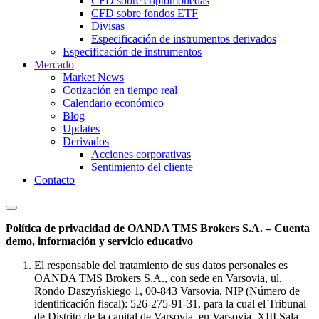
CFD sobre criptomonedas
CFD sobre fondos ETF
Divisas
Especificación de instrumentos derivados
Especificación de instrumentos
Mercado
Market News
Cotización en tiempo real
Calendario económico
Blog
Updates
Derivados
Acciones corporativas
Sentimiento del cliente
Contacto
Política de privacidad de OANDA TMS Brokers S.A. – Cuenta
demo, información y servicio educativo
El responsable del tratamiento de sus datos personales es
OANDA TMS Brokers S.A., con sede en Varsovia, ul.
Rondo Daszyńskiego 1, 00-843 Varsovia, NIP (Número de
identificación fiscal): 526-275-91-31, para la cual el Tribunal
de Distrito de la capital de Varsovia, en Varsovia, XIII Sala