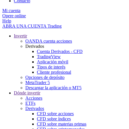
Contacto
Mi cuenta
Opere online
Help
ABRA UNA CUENTA
Trading
Invertir
OANDA cuenta acciones
Derivados
Cuenta Derivados - CFD
TradingView
Aplicación móvil
Tipos de interés
Cliente profesional
Opciones de depósito
MetaTrader 5
Descargar la aplicación o MT5
Dónde invertir
Acciones
ETFs
Derivados
CFD sobre acciones
CFD sobre índices
CFD sobre materias primas