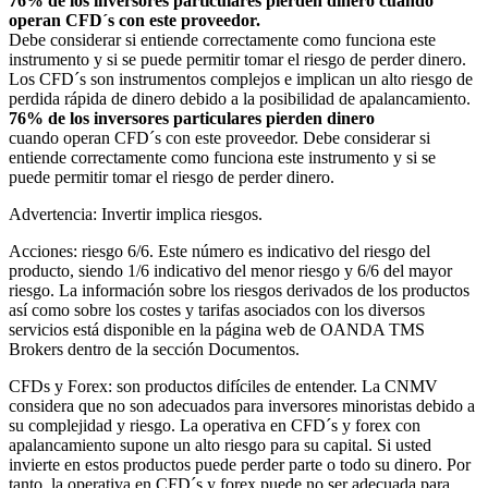
76% de los inversores particulares pierden dinero cuando
operan CFD´s con este proveedor.
Debe considerar si entiende correctamente como funciona este
instrumento y si se puede permitir tomar el riesgo de perder dinero.
Los CFD´s son instrumentos complejos e implican un alto riesgo de
perdida rápida de dinero debido a la posibilidad de apalancamiento.
76% de los inversores particulares pierden dinero
cuando operan CFD´s con este proveedor. Debe considerar si
entiende correctamente como funciona este instrumento y si se
puede permitir tomar el riesgo de perder dinero.
Advertencia: Invertir implica riesgos.
Acciones: riesgo 6/6. Este número es indicativo del riesgo del
producto, siendo 1/6 indicativo del menor riesgo y 6/6 del mayor
riesgo. La información sobre los riesgos derivados de los productos
así como sobre los costes y tarifas asociados con los diversos
servicios está disponible en la página web de OANDA TMS
Brokers dentro de la sección Documentos.
CFDs y Forex: son productos difíciles de entender. La CNMV
considera que no son adecuados para inversores minoristas debido a
su complejidad y riesgo. La operativa en CFD´s y forex con
apalancamiento supone un alto riesgo para su capital. Si usted
invierte en estos productos puede perder parte o todo su dinero. Por
tanto, la operativa en CFD´s y forex puede no ser adecuada para