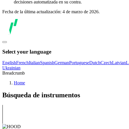
decisiones automatizada en su contra.
Fecha de la última actualización: 4 de marzo de 2026.
Select your language
English
French
Italian
Spanish
German
Portuguese
Dutch
Czech
Latvian
L
Ukrainian
Breadcrumb
Home
Búsqueda de instrumentos