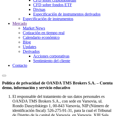
CFD sobre criptomonedas
CFD sobre fondos ETF
Divisas
Especificación de instrumentos derivados
Especificación de instrumentos
Mercado
Market News
Cotización en tiempo real
Calendario económico
Blog
Updates
Derivados
Acciones corporativas
Sentimiento del cliente
Contacto
Política de privacidad de OANDA TMS Brokers S.A. – Cuenta
demo, información y servicio educativo
El responsable del tratamiento de sus datos personales es
OANDA TMS Brokers S.A., con sede en Varsovia, ul.
Rondo Daszyńskiego 1, 00-843 Varsovia, NIP (Número de
identificación fiscal): 526-275-91-31, para la cual el Tribunal
de Distrito de la capital de Varsovia, en Varsovia, XIII Sala