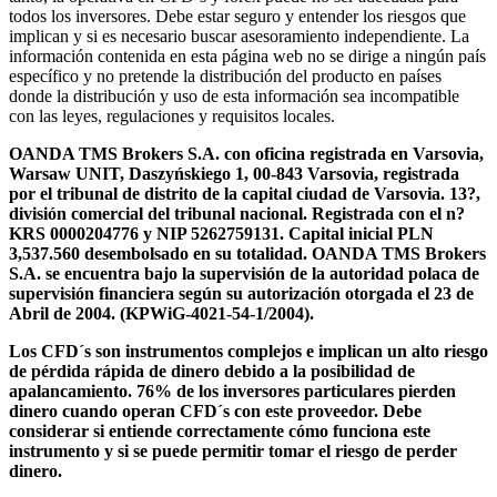
todos los inversores. Debe estar seguro y entender los riesgos que
implican y si es necesario buscar asesoramiento independiente. La
información contenida en esta página web no se dirige a ningún país
específico y no pretende la distribución del producto en países
donde la distribución y uso de esta información sea incompatible
con las leyes, regulaciones y requisitos locales.
OANDA TMS Brokers S.A. con oficina registrada en Varsovia,
Warsaw UNIT, Daszyńskiego 1, 00-843 Varsovia, registrada
por el tribunal de distrito de la capital ciudad de Varsovia. 13?,
división comercial del tribunal nacional. Registrada con el n?
KRS 0000204776 y NIP 5262759131. Capital inicial PLN
3,537.560 desembolsado en su totalidad. OANDA TMS Brokers
S.A. se encuentra bajo la supervisión de la autoridad polaca de
supervisión financiera según su autorización otorgada el 23 de
Abril de 2004. (KPWiG-4021-54-1/2004).
Los CFD´s son instrumentos complejos e implican un alto riesgo
de pérdida rápida de dinero debido a la posibilidad de
apalancamiento. 76% de los inversores particulares pierden
dinero cuando operan CFD´s con este proveedor. Debe
considerar si entiende correctamente cómo funciona este
instrumento y si se puede permitir tomar el riesgo de perder
dinero.