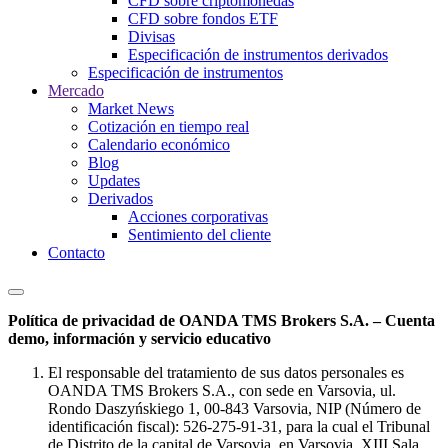
CFD sobre criptomonedas
CFD sobre fondos ETF
Divisas
Especificación de instrumentos derivados
Especificación de instrumentos
Mercado
Market News
Cotización en tiempo real
Calendario económico
Blog
Updates
Derivados
Acciones corporativas
Sentimiento del cliente
Contacto
Política de privacidad de OANDA TMS Brokers S.A. – Cuenta
demo, información y servicio educativo
El responsable del tratamiento de sus datos personales es
OANDA TMS Brokers S.A., con sede en Varsovia, ul.
Rondo Daszyńskiego 1, 00-843 Varsovia, NIP (Número de
identificación fiscal): 526-275-91-31, para la cual el Tribunal
de Distrito de la capital de Varsovia, en Varsovia, XIII Sala