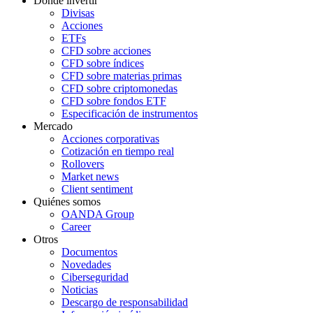
Dónde invertir
Divisas
Acciones
ETFs
CFD sobre acciones
CFD sobre índices
CFD sobre materias primas
CFD sobre criptomonedas
CFD sobre fondos ETF
Especificación de instrumentos
Mercado
Acciones corporativas
Cotización en tiempo real
Rollovers
Market news
Client sentiment
Quiénes somos
OANDA Group
Career
Otros
Documentos
Novedades
Ciberseguridad
Noticias
Descargo de responsabilidad