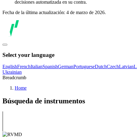
decisiones automatizada en su contra.
Fecha de la última actualización: 4 de marzo de 2026.
Select your language
English
French
Italian
Spanish
German
Portuguese
Dutch
Czech
Latvian
L
Ukrainian
Breadcrumb
Home
Búsqueda de instrumentos