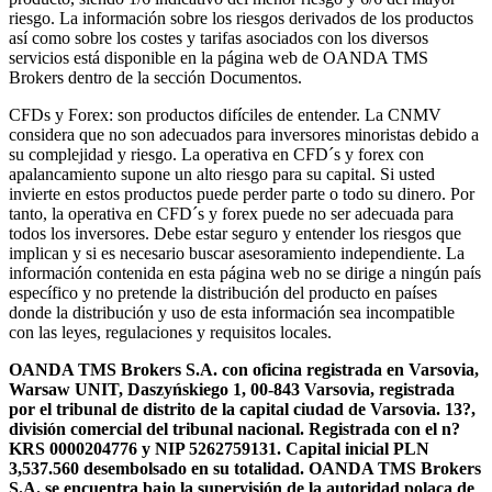
riesgo. La información sobre los riesgos derivados de los productos
así como sobre los costes y tarifas asociados con los diversos
servicios está disponible en la página web de OANDA TMS
Brokers dentro de la sección Documentos.
CFDs y Forex: son productos difíciles de entender. La CNMV
considera que no son adecuados para inversores minoristas debido a
su complejidad y riesgo. La operativa en CFD´s y forex con
apalancamiento supone un alto riesgo para su capital. Si usted
invierte en estos productos puede perder parte o todo su dinero. Por
tanto, la operativa en CFD´s y forex puede no ser adecuada para
todos los inversores. Debe estar seguro y entender los riesgos que
implican y si es necesario buscar asesoramiento independiente. La
información contenida en esta página web no se dirige a ningún país
específico y no pretende la distribución del producto en países
donde la distribución y uso de esta información sea incompatible
con las leyes, regulaciones y requisitos locales.
OANDA TMS Brokers S.A. con oficina registrada en Varsovia,
Warsaw UNIT, Daszyńskiego 1, 00-843 Varsovia, registrada
por el tribunal de distrito de la capital ciudad de Varsovia. 13?,
división comercial del tribunal nacional. Registrada con el n?
KRS 0000204776 y NIP 5262759131. Capital inicial PLN
3,537.560 desembolsado en su totalidad. OANDA TMS Brokers
S.A. se encuentra bajo la supervisión de la autoridad polaca de