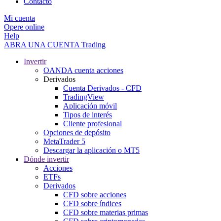
Contacto
Mi cuenta
Opere online
Help
ABRA UNA CUENTA
Trading
Invertir
OANDA cuenta acciones
Derivados
Cuenta Derivados - CFD
TradingView
Aplicación móvil
Tipos de interés
Cliente profesional
Opciones de depósito
MetaTrader 5
Descargar la aplicación o MT5
Dónde invertir
Acciones
ETFs
Derivados
CFD sobre acciones
CFD sobre índices
CFD sobre materias primas