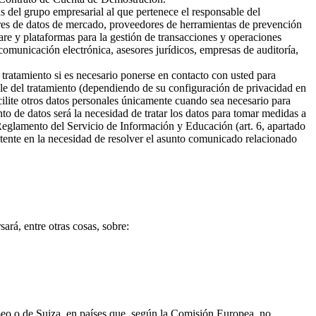
s del grupo empresarial al que pertenece el responsable del
ores de datos de mercado, proveedores de herramientas de prevención
are y plataformas para la gestión de transacciones y operaciones
omunicación electrónica, asesores jurídicos, empresas de auditoría,
 tratamiento si es necesario ponerse en contacto con usted para
ble del tratamiento (dependiendo de su configuración de privacidad en
cilite otros datos personales únicamente cuando sea necesario para
ento de datos será la necesidad de tratar los datos para tomar medidas a
 Reglamento del Servicio de Información y Educación (art. 6, apartado
sistente en la necesidad de resolver el asunto comunicado relacionado
ará, entre otras cosas, sobre:
opeo o de Suiza, en países que, según la Comisión Europea, no