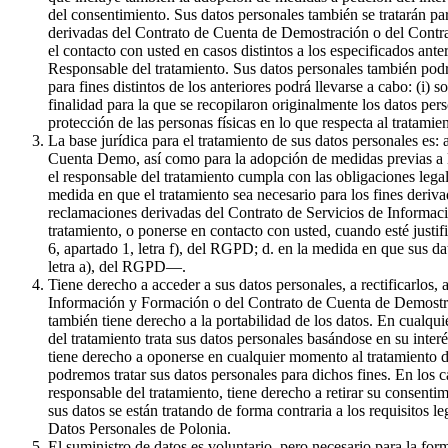
del consentimiento. Sus datos personales también se tratarán par
derivadas del Contrato de Cuenta de Demostración o del Contrat
el contacto con usted en casos distintos a los especificados ante
Responsable del tratamiento. Sus datos personales también podr
para fines distintos de los anteriores podrá llevarse a cabo: (i) 
finalidad para la que se recopilaron originalmente los datos pe
protección de las personas físicas en lo que respecta al tratami
La base jurídica para el tratamiento de sus datos personales es:
Cuenta Demo, así como para la adopción de medidas previas a la 
el responsable del tratamiento cumpla con las obligaciones legale
medida en que el tratamiento sea necesario para los fines derivad
reclamaciones derivadas del Contrato de Servicios de Informaci
tratamiento, o ponerse en contacto con usted, cuando esté justif
6, apartado 1, letra f), del RGPD; d. en la medida en que sus da
letra a), del RGPD—.
Tiene derecho a acceder a sus datos personales, a rectificarlos, 
Información y Formación o del Contrato de Cuenta de Demostració
también tiene derecho a la portabilidad de los datos. En cualqui
del tratamiento trata sus datos personales basándose en su inter
tiene derecho a oponerse en cualquier momento al tratamiento de
podremos tratar sus datos personales para dichos fines. En los c
responsable del tratamiento, tiene derecho a retirar su consenti
sus datos se están tratando de forma contraria a los requisitos l
Datos Personales de Polonia.
El suministro de datos es voluntario, pero necesario para la f