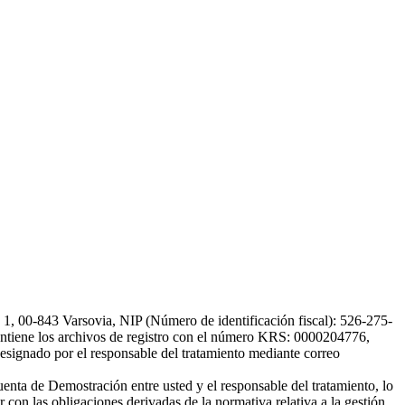
, 00-843 Varsovia, NIP (Número de identificación fiscal): 526-275-
, mantiene los archivos de registro con el número KRS: 0000204776,
esignado por el responsable del tratamiento mediante correo
uenta de Demostración entre usted y el responsable del tratamiento, lo
 con las obligaciones derivadas de la normativa relativa a la gestión