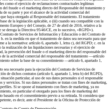
ales como el ejercicio de reclamaciones contractuales legítimas
 del fraude o el marketing directo del Responsable del tratamiento y
da de su parte y por el alcance de la actividad comercial del
 que haya otorgado al Responsable del tratamiento. El tratamiento
 base de la legislación aplicable, o (iii) cuando sea compatible con la
amento Europeo y del Consejo, de 27 de abril de 2016, relativo a la
l que se deroga la Directiva 95/46/CE, en lo sucesivo, «RGPD»).
del Contrato de Servicios de Información y Educación o del Contrato de
b. en la medida en que el tratamiento de datos sea necesario para que
me a la normativa: artículo 6, apartado 1, letra c), del RGPD; c. en la
la realización de las liquidaciones necesarias y el ejercicio de
 la prevención del fraude o el marketing directo del responsable del
to de la actividad comercial del responsable del tratamiento —artículo
tamiento sobre la base de su consentimiento —artículo 6, apartado 1,
nto sea necesario para la ejecución del Contrato de Servicios de
ión de dichos contratos (artículo 6, apartado 1, letra b) del RGPD),
tuación particular, al uso de sus datos personales si el responsable
s y servicios. Si sus datos personales se tratan con fines de marketing,
erfiles. Si se opone al tratamiento con fines de marketing, ya no
miento, en particular el otorgado para los fines de marketing del
nto basado en el consentimiento previo a su retirada. Si considera que
petente, es decir, ante el Presidente de la Oficina de Protección de
el Contrato de Cuenta de Demostración.