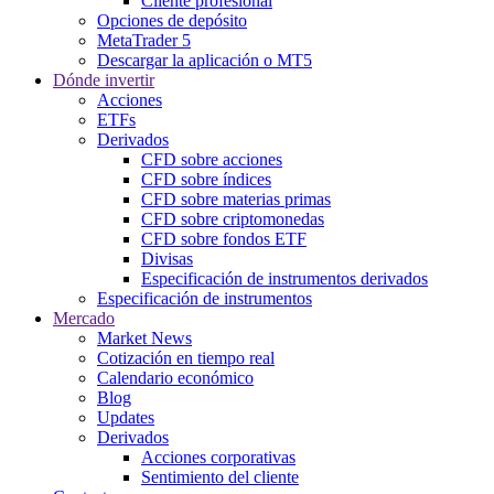
Cliente profesional
Opciones de depósito
MetaTrader 5
Descargar la aplicación o MT5
Dónde invertir
Acciones
ETFs
Derivados
CFD sobre acciones
CFD sobre índices
CFD sobre materias primas
CFD sobre criptomonedas
CFD sobre fondos ETF
Divisas
Especificación de instrumentos derivados
Especificación de instrumentos
Mercado
Market News
Cotización en tiempo real
Calendario económico
Blog
Updates
Derivados
Acciones corporativas
Sentimiento del cliente