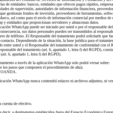
rías de entidades: bancos, entidades que ofrecen pagos rápidos, empresa
ridades de supervisión, autoridades de información financiera, proveed
s que gestionan fondos de inversión, proveedores de herramientas, softw
 Marco, así como para el envío de información comercial por medios de c
pp y entidades que proporcionan servidores y almacenan datos.
plicación WhatsApp puede ser iniciado por usted o por el responsable del
 consecuencia, sus datos personales pueden ser transmitidos al responsa
ro de teléfono. El Responsable del tratamiento podrá solicitarle que fa
l contacto. Dependiendo de la situación, la base jurídica para el tratami
rdo entre usted y el Responsable del tratamiento de conformidad con el
 responsable del tratamiento (art. 6, apartado 1, letra f) del RGPD), con
(art. 6, apartado 1, letra f) del RGPD).
atamiento a través de la aplicación WhatsApp solo podrá versar sobre:
 de los pasos que componen el procedimiento de alta);
o de OANDA.
licación WhatsApp nunca contendrá enlaces ni archivos adjuntos, ni vers
la cuenta de efectivo.
 es decir, a destinatarios establecidos fuera del Espacio Económico Eur