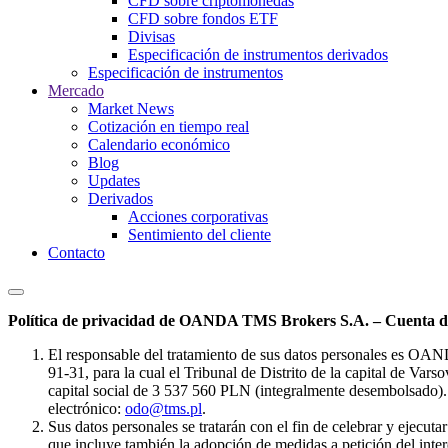
CFD sobre criptomonedas
CFD sobre fondos ETF
Divisas
Especificación de instrumentos derivados
Especificación de instrumentos
Mercado
Market News
Cotización en tiempo real
Calendario económico
Blog
Updates
Derivados
Acciones corporativas
Sentimiento del cliente
Contacto
Política de privacidad de OANDA TMS Brokers S.A. – Cuenta de
El responsable del tratamiento de sus datos personales es OA
91-31, para la cual el Tribunal de Distrito de la capital de Va
capital social de 3 537 560 PLN (integralmente desembolsado). 
electrónico:
odo@tms.pl
.
Sus datos personales se tratarán con el fin de celebrar y ejecut
que incluye también la adopción de medidas a petición del intere