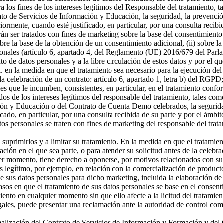
a los fines de los intereses legítimos del Responsable del tratamiento, t
o de Servicios de Información y Educación, la seguridad, la prevención
riormente, cuando esté justificado, en particular, por una consulta recibi
án ser tratados con fines de marketing sobre la base del consentimiento
sobre la base de la obtención de un consentimiento adicional, (ii) sobre la
rsonales (artículo 6, apartado 4, del Reglamento (UE) 2016/679 del Parl
ento de datos personales y a la libre circulación de estos datos y por e
 a. en la medida en que el tratamiento sea necesario para la ejecución 
celebración de un contrato: artículo 6, apartado 1, letra b) del RGPD; 
s que le incumben, consistentes, en particular, en el tratamiento confor
os de los intereses legítimos del responsable del tratamiento, tales como 
ón y Educación o del Contrato de Cuenta Demo celebrados, la seguridad,
icado, en particular, por una consulta recibida de su parte y por el ámbi
tos personales se traten con fines de marketing del responsable del tra
a suprimirlos y a limitar su tratamiento. En la medida en que el tratamie
n en el que sea parte, o para atender su solicitud antes de la celebrac
er momento, tiene derecho a oponerse, por motivos relacionados con su si
és legítimo, por ejemplo, en relación con la comercialización de producto
 sus datos personales para dicho marketing, incluida la elaboración de p
asos en que el tratamiento de sus datos personales se base en el consenti
miento en cualquier momento sin que ello afecte a la licitud del tratamie
egales, puede presentar una reclamación ante la autoridad de control com
ormalización del Contrato de Servicios de Información y Formación y d