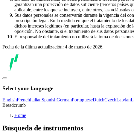
garantizan una protección de datos suficiente (terceros países q
aplicable, entre los que se incluyen, entre otros, las «cláusulas
Sus datos personales se conservarán durante la vigencia del con
prescripción legal. En la medida en que el tratamiento de los dat
dichos intereses legítimos (en particular, hasta la expiración de
oposición. No obstante, si el tratamiento de sus datos personal
El responsable del tratamiento no utilizará la toma de decision
Fecha de la última actualización: 4 de marzo de 2026.
Select your language
English
French
Italian
Spanish
German
Portuguese
Dutch
Czech
Latvian
L
Breadcrumb
Home
Búsqueda de instrumentos