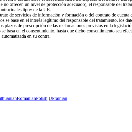
ue no ofrecen un nivel de protección adecuado), el responsable del trat
 contractuales tipo» de la UE.
trato de servicios de información y formación o del contrato de cuenta d
os se base en el interés legítimo del responsable del tratamiento, los da
 los plazos de prescripción de las reclamaciones previstos en la legislac
es se basa en el consentimiento, hasta que dicho consentimiento sea efec
es automatizada en su contra.
ithuanian
Romanian
Polish
Ukrainian