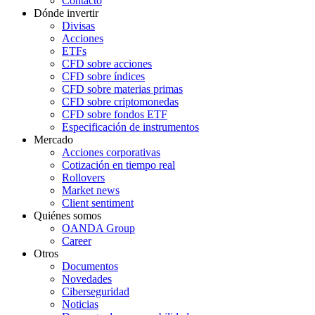
Contacto
Dónde invertir
Divisas
Acciones
ETFs
CFD sobre acciones
CFD sobre índices
CFD sobre materias primas
CFD sobre criptomonedas
CFD sobre fondos ETF
Especificación de instrumentos
Mercado
Acciones corporativas
Cotización en tiempo real
Rollovers
Market news
Client sentiment
Quiénes somos
OANDA Group
Career
Otros
Documentos
Novedades
Ciberseguridad
Noticias