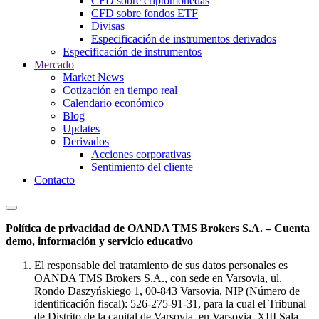
CFD sobre criptomonedas
CFD sobre fondos ETF
Divisas
Especificación de instrumentos derivados
Especificación de instrumentos
Mercado
Market News
Cotización en tiempo real
Calendario económico
Blog
Updates
Derivados
Acciones corporativas
Sentimiento del cliente
Contacto
Política de privacidad de OANDA TMS Brokers S.A. – Cuenta
demo, información y servicio educativo
El responsable del tratamiento de sus datos personales es
OANDA TMS Brokers S.A., con sede en Varsovia, ul.
Rondo Daszyńskiego 1, 00-843 Varsovia, NIP (Número de
identificación fiscal): 526-275-91-31, para la cual el Tribunal
de Distrito de la capital de Varsovia, en Varsovia, XIII Sala