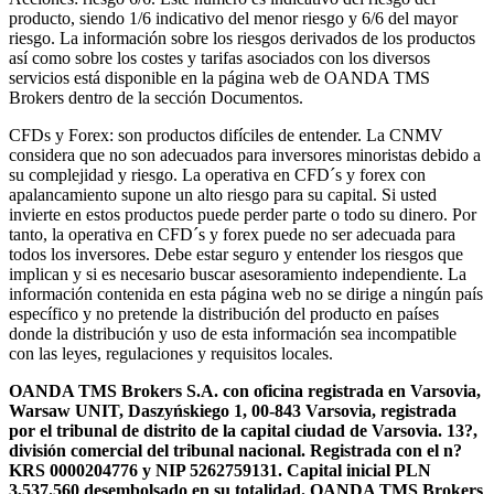
producto, siendo 1/6 indicativo del menor riesgo y 6/6 del mayor
riesgo. La información sobre los riesgos derivados de los productos
así como sobre los costes y tarifas asociados con los diversos
servicios está disponible en la página web de OANDA TMS
Brokers dentro de la sección Documentos.
CFDs y Forex: son productos difíciles de entender. La CNMV
considera que no son adecuados para inversores minoristas debido a
su complejidad y riesgo. La operativa en CFD´s y forex con
apalancamiento supone un alto riesgo para su capital. Si usted
invierte en estos productos puede perder parte o todo su dinero. Por
tanto, la operativa en CFD´s y forex puede no ser adecuada para
todos los inversores. Debe estar seguro y entender los riesgos que
implican y si es necesario buscar asesoramiento independiente. La
información contenida en esta página web no se dirige a ningún país
específico y no pretende la distribución del producto en países
donde la distribución y uso de esta información sea incompatible
con las leyes, regulaciones y requisitos locales.
OANDA TMS Brokers S.A. con oficina registrada en Varsovia,
Warsaw UNIT, Daszyńskiego 1, 00-843 Varsovia, registrada
por el tribunal de distrito de la capital ciudad de Varsovia. 13?,
división comercial del tribunal nacional. Registrada con el n?
KRS 0000204776 y NIP 5262759131. Capital inicial PLN
3,537.560 desembolsado en su totalidad. OANDA TMS Brokers