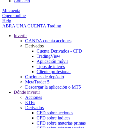
Contacto
Mi cuenta
Opere online
Help
ABRA UNA CUENTA
Trading
Invertir
OANDA cuenta acciones
Derivados
Cuenta Derivados - CFD
TradingView
Aplicación móvil
Tipos de interés
Cliente profesional
Opciones de depósito
MetaTrader 5
Descargar la aplicación o MT5
Dónde invertir
Acciones
ETFs
Derivados
CFD sobre acciones
CFD sobre índices
CFD sobre materias primas