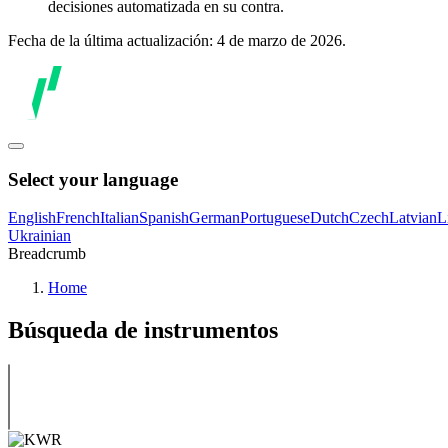
decisiones automatizada en su contra.
Fecha de la última actualización: 4 de marzo de 2026.
Select your language
English
French
Italian
Spanish
German
Portuguese
Dutch
Czech
Latvian
L
Ukrainian
Breadcrumb
Home
Búsqueda de instrumentos