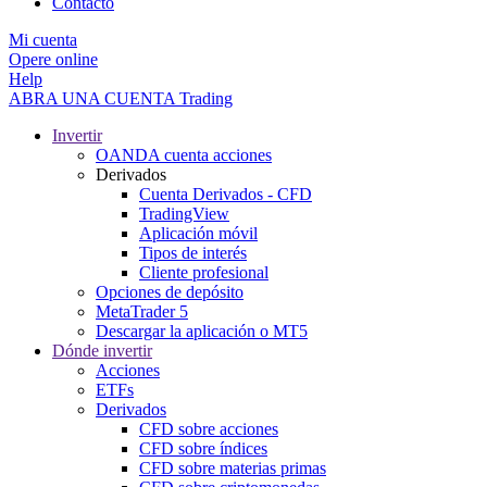
Contacto
Mi cuenta
Opere online
Help
ABRA UNA CUENTA
Trading
Invertir
OANDA cuenta acciones
Derivados
Cuenta Derivados - CFD
TradingView
Aplicación móvil
Tipos de interés
Cliente profesional
Opciones de depósito
MetaTrader 5
Descargar la aplicación o MT5
Dónde invertir
Acciones
ETFs
Derivados
CFD sobre acciones
CFD sobre índices
CFD sobre materias primas