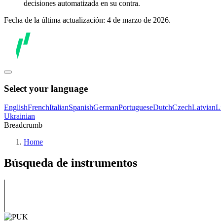
decisiones automatizada en su contra.
Fecha de la última actualización: 4 de marzo de 2026.
Select your language
English
French
Italian
Spanish
German
Portuguese
Dutch
Czech
Latvian
L
Ukrainian
Breadcrumb
Home
Búsqueda de instrumentos