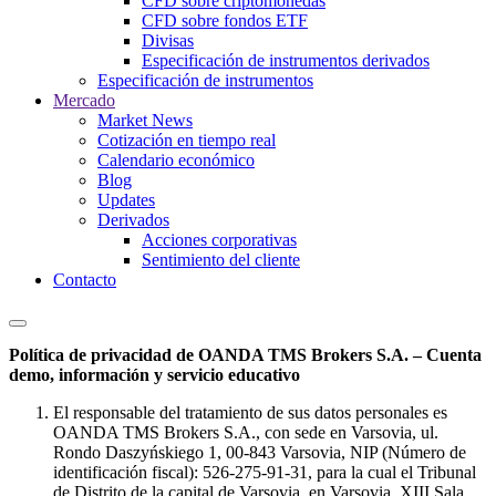
CFD sobre criptomonedas
CFD sobre fondos ETF
Divisas
Especificación de instrumentos derivados
Especificación de instrumentos
Mercado
Market News
Cotización en tiempo real
Calendario económico
Blog
Updates
Derivados
Acciones corporativas
Sentimiento del cliente
Contacto
Política de privacidad de OANDA TMS Brokers S.A. – Cuenta
demo, información y servicio educativo
El responsable del tratamiento de sus datos personales es
OANDA TMS Brokers S.A., con sede en Varsovia, ul.
Rondo Daszyńskiego 1, 00-843 Varsovia, NIP (Número de
identificación fiscal): 526-275-91-31, para la cual el Tribunal
de Distrito de la capital de Varsovia, en Varsovia, XIII Sala