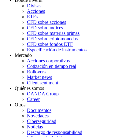
Dónde invertir
Divisas
Acciones
ETFs
CFD sobre acciones
CFD sobre índices
CFD sobre materias primas
CFD sobre criptomonedas
CFD sobre fondos ETF
Especificación de instrumentos
Mercado
Acciones corporativas
Cotización en tiempo real
Rollovers
Market news
Client sentiment
Quiénes somos
OANDA Group
Career
Otros
Documentos
Novedades
Ciberseguridad
Noticias
Descargo de responsabilidad