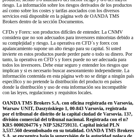
riesgo. La información sobre los riesgos derivados de los productos
así como sobre los costes y tarifas asociados con los diversos
servicios está disponible en la página web de OANDA TMS
Brokers dentro de la sección Documentos.
CFDs y Forex: son productos difíciles de entender. La CNMV
considera que no son adecuados para inversores minoristas debido a
su complejidad y riesgo. La operativa en CFD´s y forex con
apalancamiento supone un alto riesgo para su capital. Si usted
invierte en estos productos puede perder parte o todo su dinero. Por
tanto, la operativa en CFD´s y forex puede no ser adecuada para
todos los inversores. Debe estar seguro y entender los riesgos que
implican y si es necesario buscar asesoramiento independiente. La
información contenida en esta página web no se dirige a ningún país
específico y no pretende la distribución del producto en países
donde la distribución y uso de esta información sea incompatible
con las leyes, regulaciones y requisitos locales.
OANDA TMS Brokers S.A. con oficina registrada en Varsovia,
Warsaw UNIT, Daszyńskiego 1, 00-843 Varsovia, registrada
por el tribunal de distrito de la capital ciudad de Varsovia. 13?,
división comercial del tribunal nacional. Registrada con el n?
KRS 0000204776 y NIP 5262759131. Capital inicial PLN
3,537.560 desembolsado en su totalidad. OANDA TMS Brokers
S.A. se encuentra bajo la supervisión de la autoridad polaca de