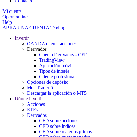
Contacto
Mi cuenta
Opere online
Help
ABRA UNA CUENTA
Trading
Invertir
OANDA cuenta acciones
Derivados
Cuenta Derivados - CFD
TradingView
Aplicación móvil
Tipos de interés
Cliente profesional
Opciones de depósito
MetaTrader 5
Descargar la aplicación o MT5
Dónde invertir
Acciones
ETFs
Derivados
CFD sobre acciones
CFD sobre índices
CFD sobre materias primas