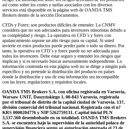
así como sobre los costes y tarifas asociados con los diversos
servicios está disponible en la página web de OANDA TMS
Brokers dentro de la sección Documentos.
CFDs y Forex: son productos difíciles de entender. La CNMV
considera que no son adecuados para inversores minoristas debido a
su complejidad y riesgo. La operativa en CFD´s y forex con
apalancamiento supone un alto riesgo para su capital. Si usted
invierte en estos productos puede perder parte o todo su dinero. Por
tanto, la operativa en CFD´s y forex puede no ser adecuada para
todos los inversores. Debe estar seguro y entender los riesgos que
implican y si es necesario buscar asesoramiento independiente. La
información contenida en esta página web no se dirige a ningún país
específico y no pretende la distribución del producto en países
donde la distribución y uso de esta información sea incompatible
con las leyes, regulaciones y requisitos locales.
OANDA TMS Brokers S.A. con oficina registrada en Varsovia,
Warsaw UNIT, Daszyńskiego 1, 00-843 Varsovia, registrada
por el tribunal de distrito de la capital ciudad de Varsovia. 13?,
división comercial del tribunal nacional. Registrada con el n?
KRS 0000204776 y NIP 5262759131. Capital inicial PLN
3,537.560 desembolsado en su totalidad. OANDA TMS Brokers
S.A. se encuentra bajo la supervisión de la autoridad polaca de
supervisión financiera según su autorización otorgada el 23 de