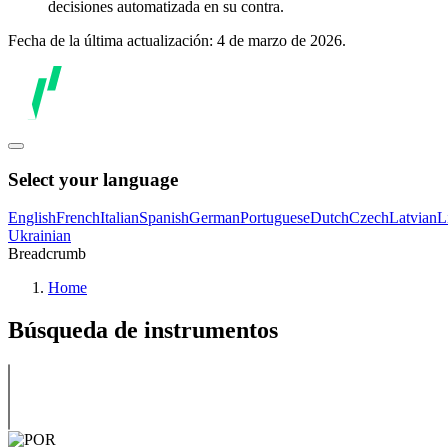
decisiones automatizada en su contra.
Fecha de la última actualización: 4 de marzo de 2026.
Select your language
English
French
Italian
Spanish
German
Portuguese
Dutch
Czech
Latvian
L
Ukrainian
Breadcrumb
Home
Búsqueda de instrumentos