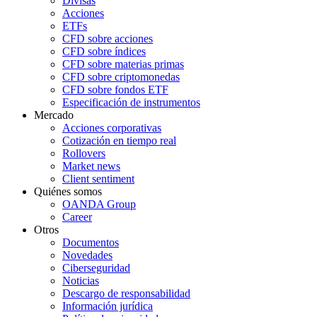
Divisas
Acciones
ETFs
CFD sobre acciones
CFD sobre índices
CFD sobre materias primas
CFD sobre criptomonedas
CFD sobre fondos ETF
Especificación de instrumentos
Mercado
Acciones corporativas
Cotización en tiempo real
Rollovers
Market news
Client sentiment
Quiénes somos
OANDA Group
Career
Otros
Documentos
Novedades
Ciberseguridad
Noticias
Descargo de responsabilidad
Información jurídica