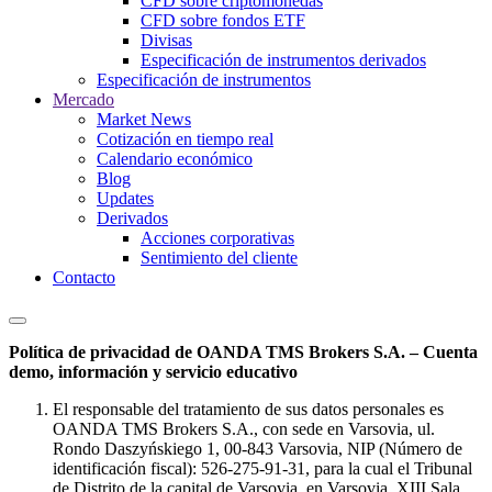
CFD sobre criptomonedas
CFD sobre fondos ETF
Divisas
Especificación de instrumentos derivados
Especificación de instrumentos
Mercado
Market News
Cotización en tiempo real
Calendario económico
Blog
Updates
Derivados
Acciones corporativas
Sentimiento del cliente
Contacto
Política de privacidad de OANDA TMS Brokers S.A. – Cuenta
demo, información y servicio educativo
El responsable del tratamiento de sus datos personales es
OANDA TMS Brokers S.A., con sede en Varsovia, ul.
Rondo Daszyńskiego 1, 00-843 Varsovia, NIP (Número de
identificación fiscal): 526-275-91-31, para la cual el Tribunal
de Distrito de la capital de Varsovia, en Varsovia, XIII Sala