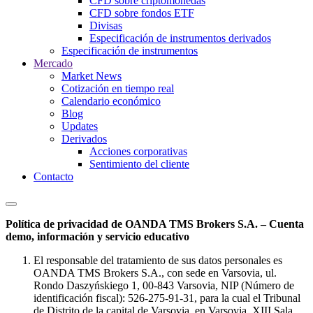
CFD sobre criptomonedas
CFD sobre fondos ETF
Divisas
Especificación de instrumentos derivados
Especificación de instrumentos
Mercado
Market News
Cotización en tiempo real
Calendario económico
Blog
Updates
Derivados
Acciones corporativas
Sentimiento del cliente
Contacto
Política de privacidad de OANDA TMS Brokers S.A. – Cuenta
demo, información y servicio educativo
El responsable del tratamiento de sus datos personales es
OANDA TMS Brokers S.A., con sede en Varsovia, ul.
Rondo Daszyńskiego 1, 00-843 Varsovia, NIP (Número de
identificación fiscal): 526-275-91-31, para la cual el Tribunal
de Distrito de la capital de Varsovia, en Varsovia, XIII Sala