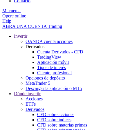
Contacto
Mi cuenta
Opere online
Help
ABRA UNA CUENTA
Trading
Invertir
OANDA cuenta acciones
Derivados
Cuenta Derivados - CFD
TradingView
Aplicación móvil
Tipos de interés
Cliente profesional
Opciones de depósito
MetaTrader 5
Descargar la aplicación o MT5
Dónde invertir
Acciones
ETFs
Derivados
CFD sobre acciones
CFD sobre índices
CFD sobre materias primas