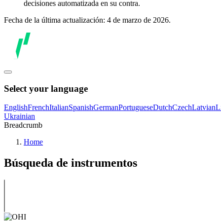
decisiones automatizada en su contra.
Fecha de la última actualización: 4 de marzo de 2026.
Select your language
English
French
Italian
Spanish
German
Portuguese
Dutch
Czech
Latvian
L
Ukrainian
Breadcrumb
Home
Búsqueda de instrumentos