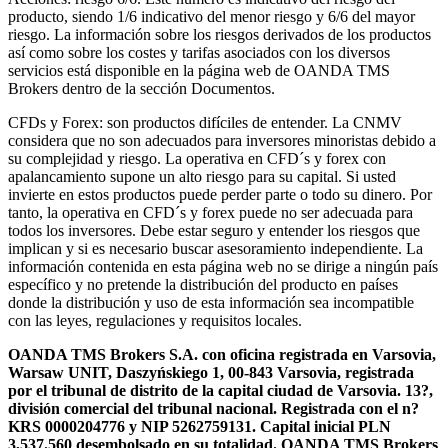
producto, siendo 1/6 indicativo del menor riesgo y 6/6 del mayor
riesgo. La información sobre los riesgos derivados de los productos
así como sobre los costes y tarifas asociados con los diversos
servicios está disponible en la página web de OANDA TMS
Brokers dentro de la sección Documentos.
CFDs y Forex: son productos difíciles de entender. La CNMV
considera que no son adecuados para inversores minoristas debido a
su complejidad y riesgo. La operativa en CFD´s y forex con
apalancamiento supone un alto riesgo para su capital. Si usted
invierte en estos productos puede perder parte o todo su dinero. Por
tanto, la operativa en CFD´s y forex puede no ser adecuada para
todos los inversores. Debe estar seguro y entender los riesgos que
implican y si es necesario buscar asesoramiento independiente. La
información contenida en esta página web no se dirige a ningún país
específico y no pretende la distribución del producto en países
donde la distribución y uso de esta información sea incompatible
con las leyes, regulaciones y requisitos locales.
OANDA TMS Brokers S.A. con oficina registrada en Varsovia,
Warsaw UNIT, Daszyńskiego 1, 00-843 Varsovia, registrada
por el tribunal de distrito de la capital ciudad de Varsovia. 13?,
división comercial del tribunal nacional. Registrada con el n?
KRS 0000204776 y NIP 5262759131. Capital inicial PLN
3,537.560 desembolsado en su totalidad. OANDA TMS Brokers