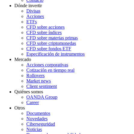
Contacto
Dónde invertir
Divisas
Acciones
ETFs
CFD sobre acciones
CFD sobre índices
CFD sobre materias primas
CFD sobre criptomonedas
CFD sobre fondos ETF
Especificación de instrumentos
Mercado
Acciones corporativas
Cotización en tiempo real
Rollovers
Market news
Client sentiment
Quiénes somos
OANDA Group
Career
Otros
Documentos
Novedades
Ciberseguridad
Noticias