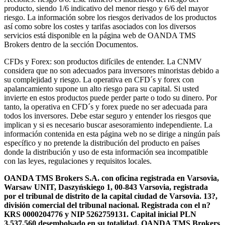
producto, siendo 1/6 indicativo del menor riesgo y 6/6 del mayor
riesgo. La información sobre los riesgos derivados de los productos
así como sobre los costes y tarifas asociados con los diversos
servicios está disponible en la página web de OANDA TMS
Brokers dentro de la sección Documentos.
CFDs y Forex: son productos difíciles de entender. La CNMV
considera que no son adecuados para inversores minoristas debido a
su complejidad y riesgo. La operativa en CFD´s y forex con
apalancamiento supone un alto riesgo para su capital. Si usted
invierte en estos productos puede perder parte o todo su dinero. Por
tanto, la operativa en CFD´s y forex puede no ser adecuada para
todos los inversores. Debe estar seguro y entender los riesgos que
implican y si es necesario buscar asesoramiento independiente. La
información contenida en esta página web no se dirige a ningún país
específico y no pretende la distribución del producto en países
donde la distribución y uso de esta información sea incompatible
con las leyes, regulaciones y requisitos locales.
OANDA TMS Brokers S.A. con oficina registrada en Varsovia,
Warsaw UNIT, Daszyńskiego 1, 00-843 Varsovia, registrada
por el tribunal de distrito de la capital ciudad de Varsovia. 13?,
división comercial del tribunal nacional. Registrada con el n?
KRS 0000204776 y NIP 5262759131. Capital inicial PLN
3,537.560 desembolsado en su totalidad. OANDA TMS Brokers