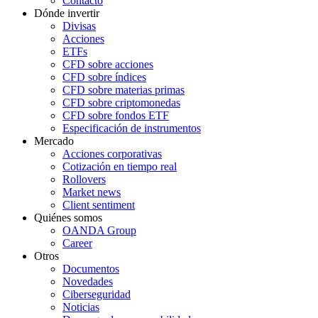
Contacto
Dónde invertir
Divisas
Acciones
ETFs
CFD sobre acciones
CFD sobre índices
CFD sobre materias primas
CFD sobre criptomonedas
CFD sobre fondos ETF
Especificación de instrumentos
Mercado
Acciones corporativas
Cotización en tiempo real
Rollovers
Market news
Client sentiment
Quiénes somos
OANDA Group
Career
Otros
Documentos
Novedades
Ciberseguridad
Noticias