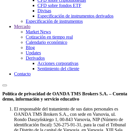
CFD sobre criptomonedas
CFD sobre fondos ETF
Divisas
Especificación de instrumentos derivados
Especificación de instrumentos
Mercado
Market News
Cotización en tiempo real
Calendario económico
Blog
Updates
Derivados
Acciones corporativas
Sentimiento del cliente
Contacto
Política de privacidad de OANDA TMS Brokers S.A. – Cuenta
demo, información y servicio educativo
El responsable del tratamiento de sus datos personales es
OANDA TMS Brokers S.A., con sede en Varsovia, ul.
Rondo Daszyńskiego 1, 00-843 Varsovia, NIP (Número de
identificación fiscal): 526-275-91-31, para la cual el Tribunal
de Distrito de la capital de Varsovia, en Varsovia, XIII Sala