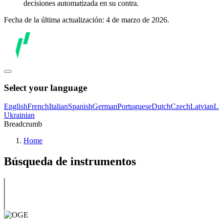
decisiones automatizada en su contra.
Fecha de la última actualización: 4 de marzo de 2026.
Select your language
English
French
Italian
Spanish
German
Portuguese
Dutch
Czech
Latvian
L
Ukrainian
Breadcrumb
Home
Búsqueda de instrumentos