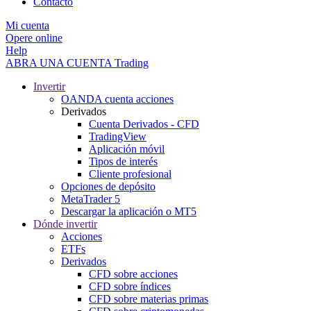
Contacto
Mi cuenta
Opere online
Help
ABRA UNA CUENTA
Trading
Invertir
OANDA cuenta acciones
Derivados
Cuenta Derivados - CFD
TradingView
Aplicación móvil
Tipos de interés
Cliente profesional
Opciones de depósito
MetaTrader 5
Descargar la aplicación o MT5
Dónde invertir
Acciones
ETFs
Derivados
CFD sobre acciones
CFD sobre índices
CFD sobre materias primas