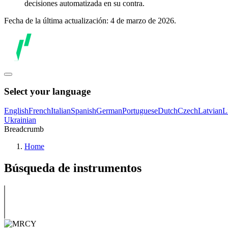
decisiones automatizada en su contra.
Fecha de la última actualización: 4 de marzo de 2026.
Select your language
English
French
Italian
Spanish
German
Portuguese
Dutch
Czech
Latvian
L
Ukrainian
Breadcrumb
Home
Búsqueda de instrumentos