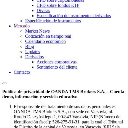
CFD sobre criptomonedas
CFD sobre fondos ETF
Divisas
Especificación de instrumentos derivados
Especificación de instrumentos
Mercado
Market News
Cotización en tiempo real
Calendario económico
Blog
Updates
Derivados
Acciones corporativas
Sentimiento del cliente
Contacto
Política de privacidad de OANDA TMS Brokers S.A. – Cuenta
demo, información y servicio educativo
El responsable del tratamiento de sus datos personales es
OANDA TMS Brokers S.A., con sede en Varsovia, ul.
Rondo Daszyńskiego 1, 00-843 Varsovia, NIP (Número de
identificación fiscal): 526-275-91-31, para la cual el Tribunal
de Distrito de la capital de Varsovia, en Varsovia, XIII Sala