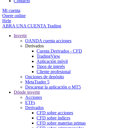
Contacto
Mi cuenta
Opere online
Help
ABRA UNA CUENTA
Trading
Invertir
OANDA cuenta acciones
Derivados
Cuenta Derivados - CFD
TradingView
Aplicación móvil
Tipos de interés
Cliente profesional
Opciones de depósito
MetaTrader 5
Descargar la aplicación o MT5
Dónde invertir
Acciones
ETFs
Derivados
CFD sobre acciones
CFD sobre índices
CFD sobre materias primas