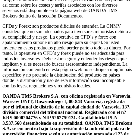
así como sobre los costes y tarifas asociados con los diversos
servicios está disponible en la página web de OANDA TMS
Brokers dentro de la sección Documentos.
CFDs y Forex: son productos difíciles de entender. La CNMV
considera que no son adecuados para inversores minoristas debido a
su complejidad y riesgo. La operativa en CFD´s y forex con
apalancamiento supone un alto riesgo para su capital. Si usted
invierte en estos productos puede perder parte o todo su dinero. Por
tanto, la operativa en CFD´s y forex puede no ser adecuada para
todos los inversores. Debe estar seguro y entender los riesgos que
implican y si es necesario buscar asesoramiento independiente. La
información contenida en esta página web no se dirige a ningún país
específico y no pretende la distribución del producto en países
donde la distribución y uso de esta información sea incompatible
con las leyes, regulaciones y requisitos locales.
OANDA TMS Brokers S.A. con oficina registrada en Varsovia,
Warsaw UNIT, Daszyńskiego 1, 00-843 Varsovia, registrada
por el tribunal de distrito de la capital ciudad de Varsovia. 13?,
división comercial del tribunal nacional. Registrada con el n?
KRS 0000204776 y NIP 5262759131. Capital inicial PLN
3,537.560 desembolsado en su totalidad. OANDA TMS Brokers
S.A. se encuentra bajo la supervisión de la autoridad polaca de
supervisión financiera según su autorización otorgada el 23 de