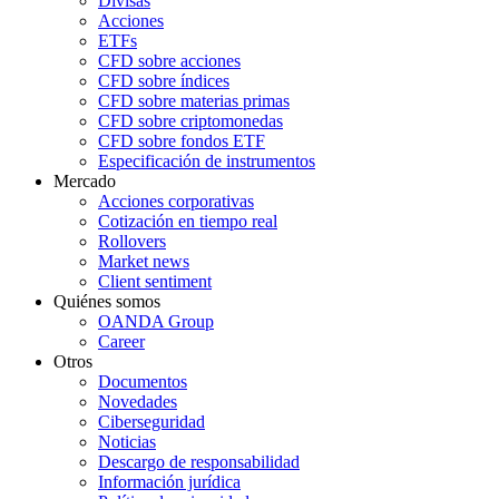
Divisas
Acciones
ETFs
CFD sobre acciones
CFD sobre índices
CFD sobre materias primas
CFD sobre criptomonedas
CFD sobre fondos ETF
Especificación de instrumentos
Mercado
Acciones corporativas
Cotización en tiempo real
Rollovers
Market news
Client sentiment
Quiénes somos
OANDA Group
Career
Otros
Documentos
Novedades
Ciberseguridad
Noticias
Descargo de responsabilidad
Información jurídica