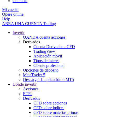
Contacto
Mi cuenta
Opere online
Help
ABRA UNA CUENTA
Trading
Invertir
OANDA cuenta acciones
Derivados
Cuenta Derivados - CFD
TradingView
Aplicación móvil
Tipos de interés
Cliente profesional
Opciones de depósito
MetaTrader 5
Descargar la aplicación o MT5
Dónde invertir
Acciones
ETFs
Derivados
CFD sobre acciones
CFD sobre índices
CFD sobre materias primas