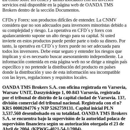
servicios está disponible en la página web de OANDA TMS
Brokers dentro de la sección Documentos.
CFDs y Forex: son productos difíciles de entender. La CNMV
considera que no son adecuados para inversores minoristas debido a
su complejidad y riesgo. La operativa en CFD´s y forex con
apalancamiento supone un alto riesgo para su capital. Si usted
invierte en estos productos puede perder parte o todo su dinero. Por
tanto, la operativa en CFD´s y forex puede no ser adecuada para
todos los inversores. Debe estar seguro y entender los riesgos que
implican y si es necesario buscar asesoramiento independiente. La
información contenida en esta página web no se dirige a ningún país
específico y no pretende la distribución del producto en países
donde la distribución y uso de esta información sea incompatible
con las leyes, regulaciones y requisitos locales.
OANDA TMS Brokers S.A. con oficina registrada en Varsovia,
Warsaw UNIT, Daszyńskiego 1, 00-843 Varsovia, registrada
por el tribunal de distrito de la capital ciudad de Varsovia. 13?,
división comercial del tribunal nacional. Registrada con el n?
KRS 0000204776 y NIP 5262759131. Capital inicial PLN
3,537.560 desembolsado en su totalidad. OANDA TMS Brokers
S.A. se encuentra bajo la supervisión de la autoridad polaca de
supervisión financiera según su autorización otorgada el 23 de
Abril de 2004. (KPWiG-4021-54-1/2004).