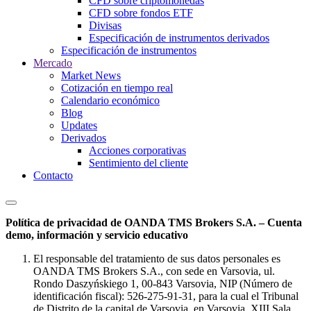
CFD sobre criptomonedas
CFD sobre fondos ETF
Divisas
Especificación de instrumentos derivados
Especificación de instrumentos
Mercado
Market News
Cotización en tiempo real
Calendario económico
Blog
Updates
Derivados
Acciones corporativas
Sentimiento del cliente
Contacto
Política de privacidad de OANDA TMS Brokers S.A. – Cuenta
demo, información y servicio educativo
El responsable del tratamiento de sus datos personales es
OANDA TMS Brokers S.A., con sede en Varsovia, ul.
Rondo Daszyńskiego 1, 00-843 Varsovia, NIP (Número de
identificación fiscal): 526-275-91-31, para la cual el Tribunal
de Distrito de la capital de Varsovia, en Varsovia, XIII Sala