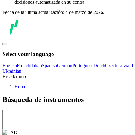
decisiones automatizada en su contra.
Fecha de la última actualización: 4 de marzo de 2026.
Select your language
English
French
Italian
Spanish
German
Portuguese
Dutch
Czech
Latvian
L
Ukrainian
Breadcrumb
Home
Búsqueda de instrumentos