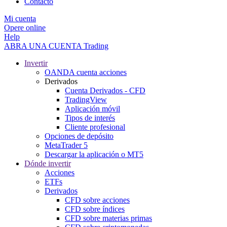
Contacto
Mi cuenta
Opere online
Help
ABRA UNA CUENTA
Trading
Invertir
OANDA cuenta acciones
Derivados
Cuenta Derivados - CFD
TradingView
Aplicación móvil
Tipos de interés
Cliente profesional
Opciones de depósito
MetaTrader 5
Descargar la aplicación o MT5
Dónde invertir
Acciones
ETFs
Derivados
CFD sobre acciones
CFD sobre índices
CFD sobre materias primas