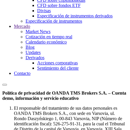
CFD sobre criptomonedas
CFD sobre fondos ETF
Divisas
Especificación de instrumentos derivados
Especificación de instrumentos
Mercado
Market News
Cotización en tiempo real
Calendario económico
Blog
Updates
Derivados
Acciones corporativas
Sentimiento del cliente
Contacto
Política de privacidad de OANDA TMS Brokers S.A. – Cuenta
demo, información y servicio educativo
El responsable del tratamiento de sus datos personales es
OANDA TMS Brokers S.A., con sede en Varsovia, ul.
Rondo Daszyńskiego 1, 00-843 Varsovia, NIP (Número de
identificación fiscal): 526-275-91-31, para la cual el Tribunal
de Distrito de la capital de Varsovia, en Varsovia, XIII Sala