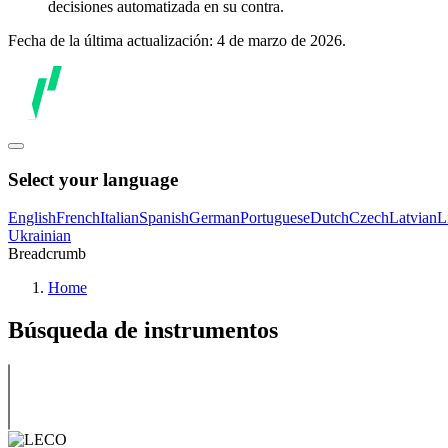
decisiones automatizada en su contra.
Fecha de la última actualización: 4 de marzo de 2026.
Select your language
English
French
Italian
Spanish
German
Portuguese
Dutch
Czech
Latvian
L
Ukrainian
Breadcrumb
Home
Búsqueda de instrumentos