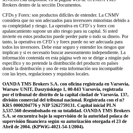
Brokers dentro de la sección Documentos.
CFDs y Forex: son productos difíciles de entender. La CNMV
considera que no son adecuados para inversores minoristas debido a
su complejidad y riesgo. La operativa en CFD´s y forex con
apalancamiento supone un alto riesgo para su capital. Si usted
invierte en estos productos puede perder parte o todo su dinero. Por
tanto, la operativa en CFD´s y forex puede no ser adecuada para
todos los inversores. Debe estar seguro y entender los riesgos que
implican y si es necesario buscar asesoramiento independiente. La
información contenida en esta página web no se dirige a ningún país
específico y no pretende la distribución del producto en países
donde la distribución y uso de esta información sea incompatible
con las leyes, regulaciones y requisitos locales.
OANDA TMS Brokers S.A. con oficina registrada en Varsovia,
Warsaw UNIT, Daszyńskiego 1, 00-843 Varsovia, registrada
por el tribunal de distrito de la capital ciudad de Varsovia. 13?,
división comercial del tribunal nacional. Registrada con el n?
KRS 0000204776 y NIP 5262759131. Capital inicial PLN
3,537.560 desembolsado en su totalidad. OANDA TMS Brokers
S.A. se encuentra bajo la supervisión de la autoridad polaca de
supervisión financiera según su autorización otorgada el 23 de
Abril de 2004. (KPWiG-4021-54-1/2004).