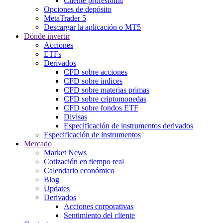
Cliente profesional
Opciones de depósito
MetaTrader 5
Descargar la aplicación o MT5
Dónde invertir
Acciones
ETFs
Derivados
CFD sobre acciones
CFD sobre índices
CFD sobre materias primas
CFD sobre criptomonedas
CFD sobre fondos ETF
Divisas
Especificación de instrumentos derivados
Especificación de instrumentos
Mercado
Market News
Cotización en tiempo real
Calendario económico
Blog
Updates
Derivados
Acciones corporativas
Sentimiento del cliente