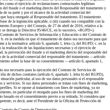
ales como el ejercicio de reclamaciones contractuales legítimas
 del fraude o el marketing directo del Responsable del tratamiento y
da de su parte y por el alcance de la actividad comercial del
 que haya otorgado al Responsable del tratamiento. El tratamiento
 base de la legislación aplicable, o (iii) cuando sea compatible con la
amento Europeo y del Consejo, de 27 de abril de 2016, relativo a la
l que se deroga la Directiva 95/46/CE, en lo sucesivo, «RGPD»).
del Contrato de Servicios de Información y Educación o del Contrato de
b. en la medida en que el tratamiento de datos sea necesario para que
me a la normativa: artículo 6, apartado 1, letra c), del RGPD; c. en la
la realización de las liquidaciones necesarias y el ejercicio de
 la prevención del fraude o el marketing directo del responsable del
to de la actividad comercial del responsable del tratamiento —artículo
tamiento sobre la base de su consentimiento —artículo 6, apartado 1,
nto sea necesario para la ejecución del Contrato de Servicios de
ión de dichos contratos (artículo 6, apartado 1, letra b) del RGPD),
tuación particular, al uso de sus datos personales si el responsable
s y servicios. Si sus datos personales se tratan con fines de marketing,
erfiles. Si se opone al tratamiento con fines de marketing, ya no
miento, en particular el otorgado para los fines de marketing del
nto basado en el consentimiento previo a su retirada. Si considera que
petente, es decir, ante el Presidente de la Oficina de Protección de
el Contrato de Cuenta de Demostración.