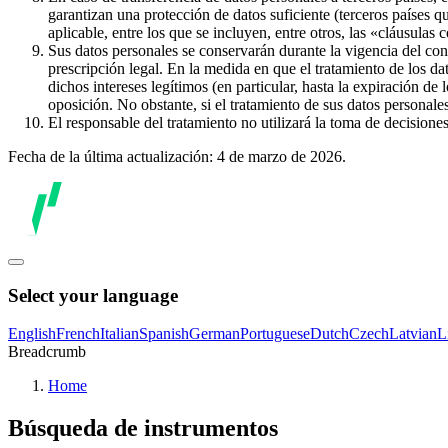
garantizan una protección de datos suficiente (terceros países q
aplicable, entre los que se incluyen, entre otros, las «cláusulas
Sus datos personales se conservarán durante la vigencia del con
prescripción legal. En la medida en que el tratamiento de los dat
dichos intereses legítimos (en particular, hasta la expiración de
oposición. No obstante, si el tratamiento de sus datos personal
El responsable del tratamiento no utilizará la toma de decision
Fecha de la última actualización: 4 de marzo de 2026.
Select your language
English
French
Italian
Spanish
German
Portuguese
Dutch
Czech
Latvian
L
Breadcrumb
Home
Búsqueda de instrumentos