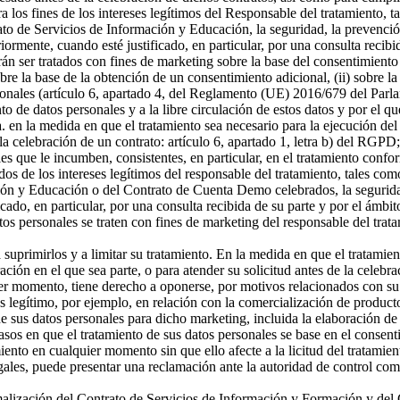
a los fines de los intereses legítimos del Responsable del tratamiento, t
o de Servicios de Información y Educación, la seguridad, la prevención
riormente, cuando esté justificado, en particular, por una consulta recibi
án ser tratados con fines de marketing sobre la base del consentimiento
sobre la base de la obtención de un consentimiento adicional, (ii) sobre la
rsonales (artículo 6, apartado 4, del Reglamento (UE) 2016/679 del Parl
ento de datos personales y a la libre circulación de estos datos y por e
 a. en la medida en que el tratamiento sea necesario para la ejecución 
celebración de un contrato: artículo 6, apartado 1, letra b) del RGPD; 
s que le incumben, consistentes, en particular, en el tratamiento confor
os de los intereses legítimos del responsable del tratamiento, tales como 
ón y Educación o del Contrato de Cuenta Demo celebrados, la seguridad,
icado, en particular, por una consulta recibida de su parte y por el ámbi
tos personales se traten con fines de marketing del responsable del tra
a suprimirlos y a limitar su tratamiento. En la medida en que el tratamie
n en el que sea parte, o para atender su solicitud antes de la celebrac
er momento, tiene derecho a oponerse, por motivos relacionados con su si
és legítimo, por ejemplo, en relación con la comercialización de producto
 sus datos personales para dicho marketing, incluida la elaboración de p
asos en que el tratamiento de sus datos personales se base en el consenti
miento en cualquier momento sin que ello afecte a la licitud del tratamie
egales, puede presentar una reclamación ante la autoridad de control com
ormalización del Contrato de Servicios de Información y Formación y d