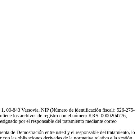
, 00-843 Varsovia, NIP (Número de identificación fiscal): 526-275-
, mantiene los archivos de registro con el número KRS: 0000204776,
esignado por el responsable del tratamiento mediante correo
uenta de Demostración entre usted y el responsable del tratamiento, lo
 con las obligaciones derivadas de la normativa relativa a la gestión