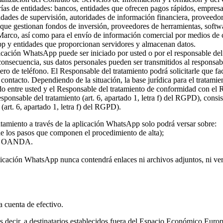
rías de entidades: bancos, entidades que ofrecen pagos rápidos, empresa
ridades de supervisión, autoridades de información financiera, proveed
s que gestionan fondos de inversión, proveedores de herramientas, softw
 Marco, así como para el envío de información comercial por medios de c
pp y entidades que proporcionan servidores y almacenan datos.
plicación WhatsApp puede ser iniciado por usted o por el responsable del
 consecuencia, sus datos personales pueden ser transmitidos al responsa
ro de teléfono. El Responsable del tratamiento podrá solicitarle que fa
l contacto. Dependiendo de la situación, la base jurídica para el tratami
rdo entre usted y el Responsable del tratamiento de conformidad con el
 responsable del tratamiento (art. 6, apartado 1, letra f) del RGPD), con
(art. 6, apartado 1, letra f) del RGPD).
atamiento a través de la aplicación WhatsApp solo podrá versar sobre:
 de los pasos que componen el procedimiento de alta);
o de OANDA.
licación WhatsApp nunca contendrá enlaces ni archivos adjuntos, ni vers
la cuenta de efectivo.
 es decir, a destinatarios establecidos fuera del Espacio Económico Eur