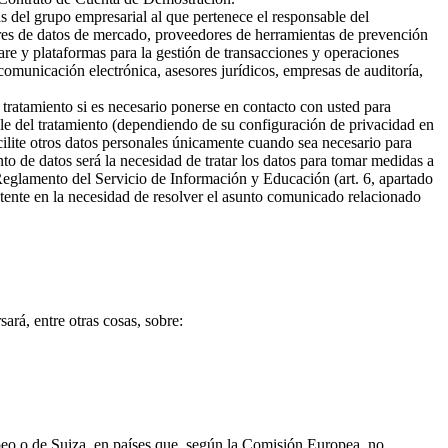
s del grupo empresarial al que pertenece el responsable del
ores de datos de mercado, proveedores de herramientas de prevención
are y plataformas para la gestión de transacciones y operaciones
omunicación electrónica, asesores jurídicos, empresas de auditoría,
 tratamiento si es necesario ponerse en contacto con usted para
ble del tratamiento (dependiendo de su configuración de privacidad en
cilite otros datos personales únicamente cuando sea necesario para
ento de datos será la necesidad de tratar los datos para tomar medidas a
 Reglamento del Servicio de Información y Educación (art. 6, apartado
sistente en la necesidad de resolver el asunto comunicado relacionado
ará, entre otras cosas, sobre:
opeo o de Suiza, en países que, según la Comisión Europea, no