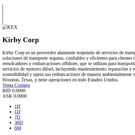
Kirby Corp
Kirby Corp es un proveedor altamente respetado de servicios de trans
soluciones de transporte seguras, confiables y eficientes para cliente
remolcadores y embarcaciones offshore, que se utilizan para transpor
servicios de motores diésel, incluyendo mantenimiento, reparación y r
sostenibilidad y opera sus embarcaciones de manera ambientalmente r
Houston, Texas, y tiene operaciones en todo Estados Unidos.
Venta
Compra
BID
0.0000
ASK
0.0000
1H
1D
7D
30D
6M