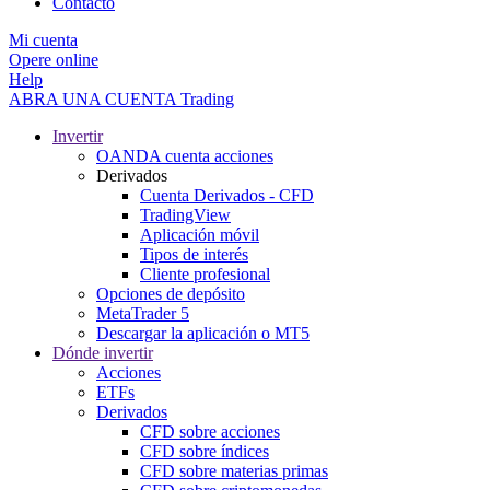
Contacto
Mi cuenta
Opere online
Help
ABRA UNA CUENTA
Trading
Invertir
OANDA cuenta acciones
Derivados
Cuenta Derivados - CFD
TradingView
Aplicación móvil
Tipos de interés
Cliente profesional
Opciones de depósito
MetaTrader 5
Descargar la aplicación o MT5
Dónde invertir
Acciones
ETFs
Derivados
CFD sobre acciones
CFD sobre índices
CFD sobre materias primas