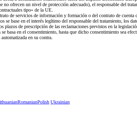
ue no ofrecen un nivel de protección adecuado), el responsable del trat
 contractuales tipo» de la UE.
trato de servicios de información y formación o del contrato de cuenta d
os se base en el interés legítimo del responsable del tratamiento, los da
 los plazos de prescripción de las reclamaciones previstos en la legislac
es se basa en el consentimiento, hasta que dicho consentimiento sea efec
es automatizada en su contra.
ithuanian
Romanian
Polish
Ukrainian