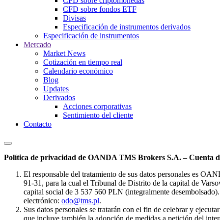
CFD sobre criptomonedas
CFD sobre fondos ETF
Divisas
Especificación de instrumentos derivados
Especificación de instrumentos
Mercado
Market News
Cotización en tiempo real
Calendario económico
Blog
Updates
Derivados
Acciones corporativas
Sentimiento del cliente
Contacto
Política de privacidad de OANDA TMS Brokers S.A. – Cuenta de
El responsable del tratamiento de sus datos personales es OA
91-31, para la cual el Tribunal de Distrito de la capital de Va
capital social de 3 537 560 PLN (integralmente desembolsado). 
electrónico:
odo@tms.pl
.
Sus datos personales se tratarán con el fin de celebrar y ejecut
que incluye también la adopción de medidas a petición del intere