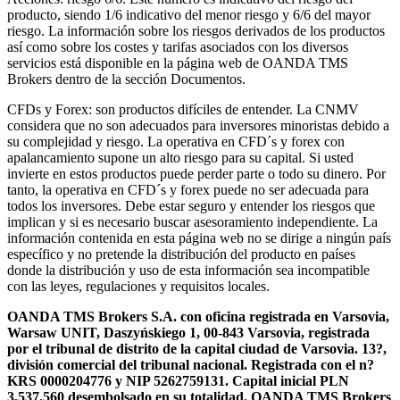
producto, siendo 1/6 indicativo del menor riesgo y 6/6 del mayor
riesgo. La información sobre los riesgos derivados de los productos
así como sobre los costes y tarifas asociados con los diversos
servicios está disponible en la página web de OANDA TMS
Brokers dentro de la sección Documentos.
CFDs y Forex: son productos difíciles de entender. La CNMV
considera que no son adecuados para inversores minoristas debido a
su complejidad y riesgo. La operativa en CFD´s y forex con
apalancamiento supone un alto riesgo para su capital. Si usted
invierte en estos productos puede perder parte o todo su dinero. Por
tanto, la operativa en CFD´s y forex puede no ser adecuada para
todos los inversores. Debe estar seguro y entender los riesgos que
implican y si es necesario buscar asesoramiento independiente. La
información contenida en esta página web no se dirige a ningún país
específico y no pretende la distribución del producto en países
donde la distribución y uso de esta información sea incompatible
con las leyes, regulaciones y requisitos locales.
OANDA TMS Brokers S.A. con oficina registrada en Varsovia,
Warsaw UNIT, Daszyńskiego 1, 00-843 Varsovia, registrada
por el tribunal de distrito de la capital ciudad de Varsovia. 13?,
división comercial del tribunal nacional. Registrada con el n?
KRS 0000204776 y NIP 5262759131. Capital inicial PLN
3,537.560 desembolsado en su totalidad. OANDA TMS Brokers