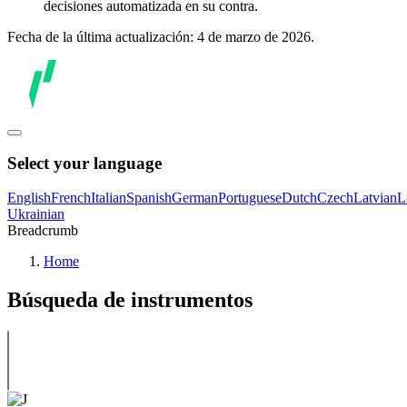
decisiones automatizada en su contra.
Fecha de la última actualización: 4 de marzo de 2026.
Select your language
English
French
Italian
Spanish
German
Portuguese
Dutch
Czech
Latvian
L
Ukrainian
Breadcrumb
Home
Búsqueda de instrumentos