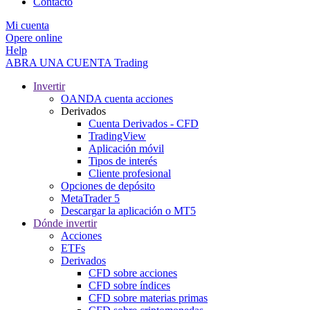
Contacto
Mi cuenta
Opere online
Help
ABRA UNA CUENTA
Trading
Invertir
OANDA cuenta acciones
Derivados
Cuenta Derivados - CFD
TradingView
Aplicación móvil
Tipos de interés
Cliente profesional
Opciones de depósito
MetaTrader 5
Descargar la aplicación o MT5
Dónde invertir
Acciones
ETFs
Derivados
CFD sobre acciones
CFD sobre índices
CFD sobre materias primas