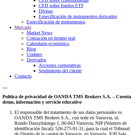
CFD sobre criptomonedas
CFD sobre fondos ETF
Divisas
Especificación de instrumentos derivados
Especificación de instrumentos
Mercado
Market News
Cotización en tiempo real
Calendario económico
Blog
Updates
Derivados
Acciones corporativas
Sentimiento del cliente
Contacto
Política de privacidad de OANDA TMS Brokers S.A. – Cuenta
demo, información y servicio educativo
El responsable del tratamiento de sus datos personales es
OANDA TMS Brokers S.A., con sede en Varsovia, ul.
Rondo Daszyńskiego 1, 00-843 Varsovia, NIP (Número de
identificación fiscal): 526-275-91-31, para la cual el Tribunal
de Distrito de la capital de Varsovia, en Varsovia, XIII Sala