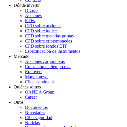
Contacto
Dónde invertir
Divisas
Acciones
ETFs
CFD sobre acciones
CFD sobre índices
CFD sobre materias primas
CFD sobre criptomonedas
CFD sobre fondos ETF
Especificación de instrumentos
Mercado
Acciones corporativas
Cotización en tiempo real
Rollovers
Market news
Client sentiment
Quiénes somos
OANDA Group
Career
Otros
Documentos
Novedades
Ciberseguridad
Noticias