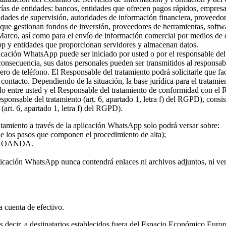
rías de entidades: bancos, entidades que ofrecen pagos rápidos, empresa
ridades de supervisión, autoridades de información financiera, proveed
s que gestionan fondos de inversión, proveedores de herramientas, softw
 Marco, así como para el envío de información comercial por medios de c
pp y entidades que proporcionan servidores y almacenan datos.
plicación WhatsApp puede ser iniciado por usted o por el responsable del
 consecuencia, sus datos personales pueden ser transmitidos al responsa
ro de teléfono. El Responsable del tratamiento podrá solicitarle que fa
l contacto. Dependiendo de la situación, la base jurídica para el tratami
rdo entre usted y el Responsable del tratamiento de conformidad con el
 responsable del tratamiento (art. 6, apartado 1, letra f) del RGPD), con
(art. 6, apartado 1, letra f) del RGPD).
atamiento a través de la aplicación WhatsApp solo podrá versar sobre:
 de los pasos que componen el procedimiento de alta);
o de OANDA.
licación WhatsApp nunca contendrá enlaces ni archivos adjuntos, ni vers
la cuenta de efectivo.
 es decir, a destinatarios establecidos fuera del Espacio Económico Eur