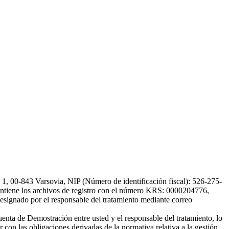
, 00-843 Varsovia, NIP (Número de identificación fiscal): 526-275-
, mantiene los archivos de registro con el número KRS: 0000204776,
esignado por el responsable del tratamiento mediante correo
uenta de Demostración entre usted y el responsable del tratamiento, lo
 con las obligaciones derivadas de la normativa relativa a la gestión