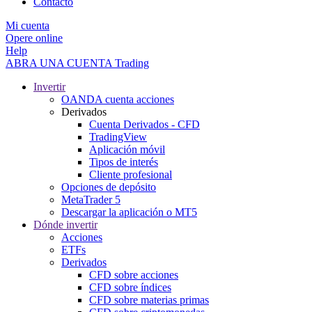
Contacto
Mi cuenta
Opere online
Help
ABRA UNA CUENTA
Trading
Invertir
OANDA cuenta acciones
Derivados
Cuenta Derivados - CFD
TradingView
Aplicación móvil
Tipos de interés
Cliente profesional
Opciones de depósito
MetaTrader 5
Descargar la aplicación o MT5
Dónde invertir
Acciones
ETFs
Derivados
CFD sobre acciones
CFD sobre índices
CFD sobre materias primas