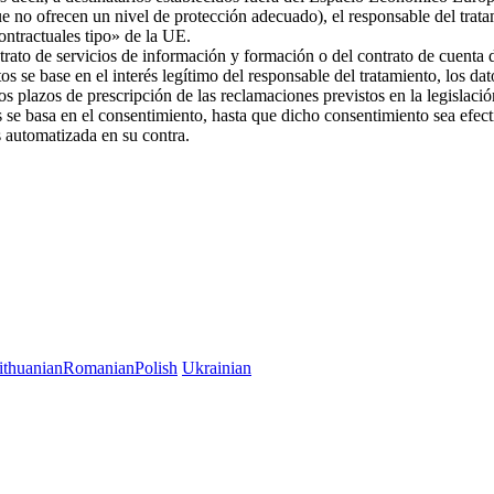
ue no ofrecen un nivel de protección adecuado), el responsable del trat
 contractuales tipo» de la UE.
trato de servicios de información y formación o del contrato de cuenta d
os se base en el interés legítimo del responsable del tratamiento, los da
 los plazos de prescripción de las reclamaciones previstos en la legislac
es se basa en el consentimiento, hasta que dicho consentimiento sea efec
es automatizada en su contra.
ithuanian
Romanian
Polish
Ukrainian