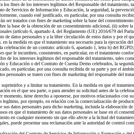
a los fines de los intereses legítimos del Responsable del tratamiento, t
o de Servicios de Información y Educación, la seguridad, la prevención
riormente, cuando esté justificado, en particular, por una consulta recibi
án ser tratados con fines de marketing sobre la base del consentimiento
sobre la base de la obtención de un consentimiento adicional, (ii) sobre la
rsonales (artículo 6, apartado 4, del Reglamento (UE) 2016/679 del Parl
ento de datos personales y a la libre circulación de estos datos y por e
 a. en la medida en que el tratamiento sea necesario para la ejecución 
celebración de un contrato: artículo 6, apartado 1, letra b) del RGPD; 
s que le incumben, consistentes, en particular, en el tratamiento confor
os de los intereses legítimos del responsable del tratamiento, tales como 
ón y Educación o del Contrato de Cuenta Demo celebrados, la seguridad,
icado, en particular, por una consulta recibida de su parte y por el ámbi
tos personales se traten con fines de marketing del responsable del tra
a suprimirlos y a limitar su tratamiento. En la medida en que el tratamie
n en el que sea parte, o para atender su solicitud antes de la celebrac
er momento, tiene derecho a oponerse, por motivos relacionados con su si
és legítimo, por ejemplo, en relación con la comercialización de producto
 sus datos personales para dicho marketing, incluida la elaboración de p
asos en que el tratamiento de sus datos personales se base en el consenti
miento en cualquier momento sin que ello afecte a la licitud del tratamie
egales, puede presentar una reclamación ante la autoridad de control com
ormalización del Contrato de Servicios de Información y Formación y d