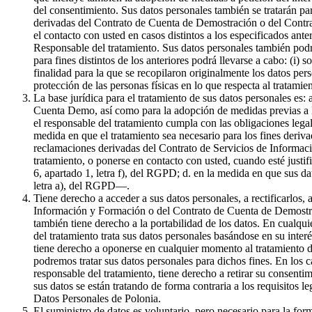
del consentimiento. Sus datos personales también se tratarán par
derivadas del Contrato de Cuenta de Demostración o del Contrat
el contacto con usted en casos distintos a los especificados ante
Responsable del tratamiento. Sus datos personales también podr
para fines distintos de los anteriores podrá llevarse a cabo: (i) 
finalidad para la que se recopilaron originalmente los datos pe
protección de las personas físicas en lo que respecta al tratami
La base jurídica para el tratamiento de sus datos personales es:
Cuenta Demo, así como para la adopción de medidas previas a la 
el responsable del tratamiento cumpla con las obligaciones legale
medida en que el tratamiento sea necesario para los fines derivad
reclamaciones derivadas del Contrato de Servicios de Informaci
tratamiento, o ponerse en contacto con usted, cuando esté justif
6, apartado 1, letra f), del RGPD; d. en la medida en que sus da
letra a), del RGPD—.
Tiene derecho a acceder a sus datos personales, a rectificarlos, 
Información y Formación o del Contrato de Cuenta de Demostració
también tiene derecho a la portabilidad de los datos. En cualqui
del tratamiento trata sus datos personales basándose en su inter
tiene derecho a oponerse en cualquier momento al tratamiento de
podremos tratar sus datos personales para dichos fines. En los c
responsable del tratamiento, tiene derecho a retirar su consenti
sus datos se están tratando de forma contraria a los requisitos l
Datos Personales de Polonia.
El suministro de datos es voluntario, pero necesario para la f