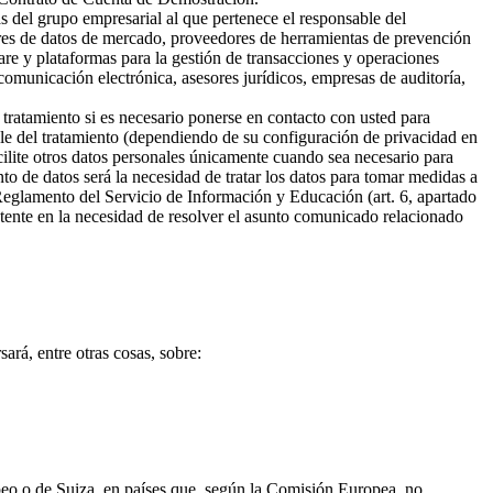
s del grupo empresarial al que pertenece el responsable del
ores de datos de mercado, proveedores de herramientas de prevención
are y plataformas para la gestión de transacciones y operaciones
omunicación electrónica, asesores jurídicos, empresas de auditoría,
 tratamiento si es necesario ponerse en contacto con usted para
ble del tratamiento (dependiendo de su configuración de privacidad en
cilite otros datos personales únicamente cuando sea necesario para
ento de datos será la necesidad de tratar los datos para tomar medidas a
 Reglamento del Servicio de Información y Educación (art. 6, apartado
sistente en la necesidad de resolver el asunto comunicado relacionado
ará, entre otras cosas, sobre:
opeo o de Suiza, en países que, según la Comisión Europea, no