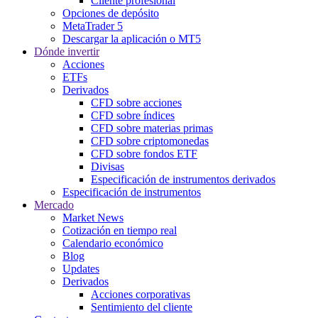
Cliente profesional
Opciones de depósito
MetaTrader 5
Descargar la aplicación o MT5
Dónde invertir
Acciones
ETFs
Derivados
CFD sobre acciones
CFD sobre índices
CFD sobre materias primas
CFD sobre criptomonedas
CFD sobre fondos ETF
Divisas
Especificación de instrumentos derivados
Especificación de instrumentos
Mercado
Market News
Cotización en tiempo real
Calendario económico
Blog
Updates
Derivados
Acciones corporativas
Sentimiento del cliente