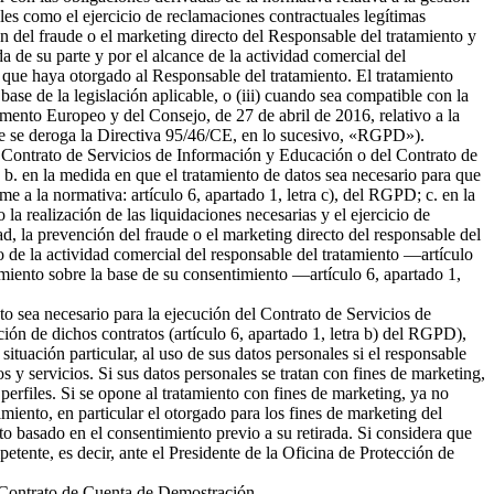
ales como el ejercicio de reclamaciones contractuales legítimas
 del fraude o el marketing directo del Responsable del tratamiento y
da de su parte y por el alcance de la actividad comercial del
 que haya otorgado al Responsable del tratamiento. El tratamiento
 base de la legislación aplicable, o (iii) cuando sea compatible con la
amento Europeo y del Consejo, de 27 de abril de 2016, relativo a la
l que se deroga la Directiva 95/46/CE, en lo sucesivo, «RGPD»).
del Contrato de Servicios de Información y Educación o del Contrato de
b. en la medida en que el tratamiento de datos sea necesario para que
me a la normativa: artículo 6, apartado 1, letra c), del RGPD; c. en la
la realización de las liquidaciones necesarias y el ejercicio de
 la prevención del fraude o el marketing directo del responsable del
to de la actividad comercial del responsable del tratamiento —artículo
tamiento sobre la base de su consentimiento —artículo 6, apartado 1,
nto sea necesario para la ejecución del Contrato de Servicios de
ión de dichos contratos (artículo 6, apartado 1, letra b) del RGPD),
tuación particular, al uso de sus datos personales si el responsable
s y servicios. Si sus datos personales se tratan con fines de marketing,
erfiles. Si se opone al tratamiento con fines de marketing, ya no
miento, en particular el otorgado para los fines de marketing del
nto basado en el consentimiento previo a su retirada. Si considera que
petente, es decir, ante el Presidente de la Oficina de Protección de
el Contrato de Cuenta de Demostración.