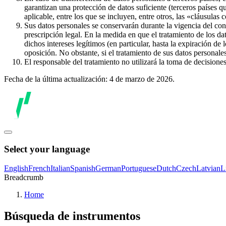
garantizan una protección de datos suficiente (terceros países q
aplicable, entre los que se incluyen, entre otros, las «cláusulas
Sus datos personales se conservarán durante la vigencia del con
prescripción legal. En la medida en que el tratamiento de los dat
dichos intereses legítimos (en particular, hasta la expiración de
oposición. No obstante, si el tratamiento de sus datos personal
El responsable del tratamiento no utilizará la toma de decision
Fecha de la última actualización: 4 de marzo de 2026.
Select your language
English
French
Italian
Spanish
German
Portuguese
Dutch
Czech
Latvian
L
Breadcrumb
Home
Búsqueda de instrumentos