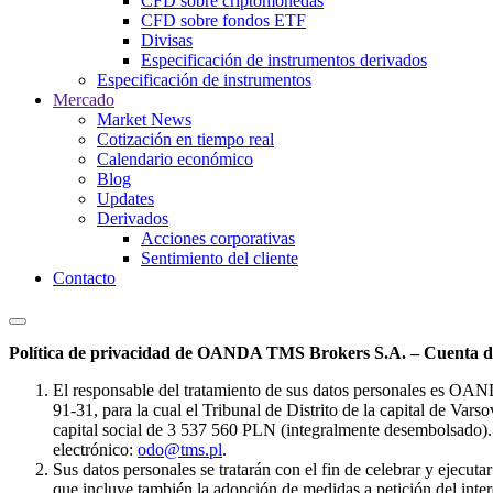
CFD sobre criptomonedas
CFD sobre fondos ETF
Divisas
Especificación de instrumentos derivados
Especificación de instrumentos
Mercado
Market News
Cotización en tiempo real
Calendario económico
Blog
Updates
Derivados
Acciones corporativas
Sentimiento del cliente
Contacto
Política de privacidad de OANDA TMS Brokers S.A. – Cuenta de
El responsable del tratamiento de sus datos personales es OA
91-31, para la cual el Tribunal de Distrito de la capital de Va
capital social de 3 537 560 PLN (integralmente desembolsado). 
electrónico:
odo@tms.pl
.
Sus datos personales se tratarán con el fin de celebrar y ejecut
que incluye también la adopción de medidas a petición del intere